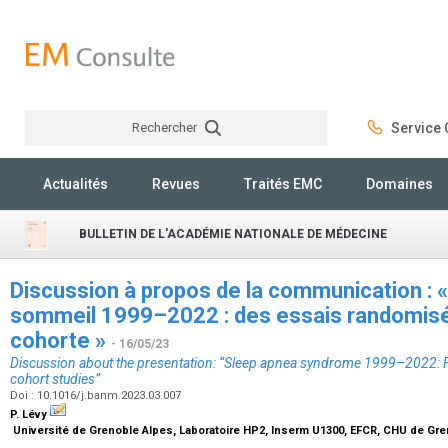
Rechercher
Service C
Rechercher
Actualités
Revues
Traités EMC
Domaines
BULLETIN DE L'ACADÉMIE NATIONALE DE MÉDECINE
Discussion à propos de la communication :
sommeil 1999–2022 : des essais randomisé
cohorte »
- 16/05/23
Discussion about the presentation: “Sleep apnea syndrome 1999–2022: F
cohort studies”
Doi : 10.1016/j.banm.2023.03.007
P. Lévy
Université de Grenoble Alpes, Laboratoire HP2, Inserm U1300, EFCR, CHU de Gr