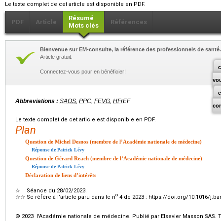
Le texte complet de cet article est disponible en PDF.
Résumé
PDF
Article
Références
Mots clés
Bienvenue sur EM-consulte, la référence des professionnels de santé.
Article gratuit.
c
Connectez-vous pour en bénéficier!
vo
Abbreviations :
SAOS
,
PPC
,
FEVG
,
HFrEF
co
Le texte complet de cet article est disponible en PDF.
Plan
Question de Michel Desnos (membre de l’Académie nationale de médecine)
Réponse de Patrick Lévy
Question de Gérard Reach (membre de l’Académie nationale de médecine)
Réponse de Patrick Lévy
Déclaration de liens d’intérêts
☆
Séance du 28/02/2023.
o
☆☆
Se réfère à l’article paru dans le n
4 de 2023 : https://doi.org/10.1016/j.b
© 2023 l'Académie nationale de médecine. Publié par Elsevier Masson SAS. To