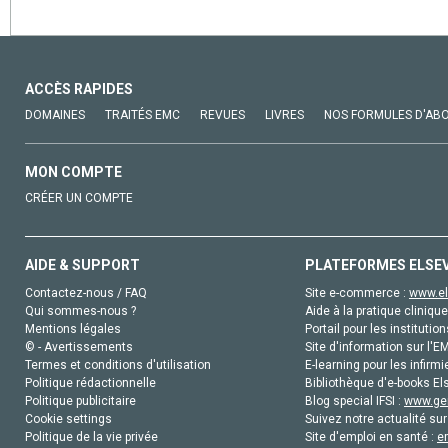
ACCÈS RAPIDES
DOMAINES
TRAITÉS EMC
REVUES
LIVRES
NOS FORMULES D'AB
MON COMPTE
CRÉER UN COMPTE
AIDE & SUPPORT
PLATEFORMES ELSE
Contactez-nous / FAQ
Site e-commerce :
www.el
Qui sommes-nous ?
Aide à la pratique clinique
Mentions légales
Portail pour les institution
© - Avertissements
Site d'information sur l'E
Termes et conditions d'utilisation
E-learning pour les infirmi
Politique rédactionnelle
Bibliothèque d'e-books Els
Politique publicitaire
Blog special IFSI :
www.gen
Cookie settings
Suivez notre actualité sur
Politique de la vie privée
Site d'emploi en santé :
e