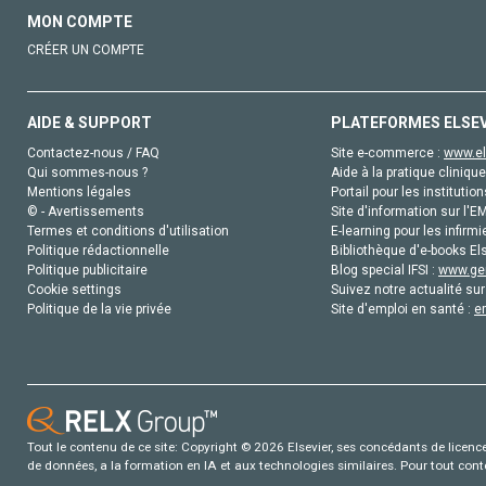
MON COMPTE
CRÉER UN COMPTE
AIDE & SUPPORT
PLATEFORMES ELSE
Contactez-nous / FAQ
Site e-commerce :
www.el
Qui sommes-nous ?
Aide à la pratique clinique
Mentions légales
Portail pour les institution
© - Avertissements
Site d'information sur l'E
Termes et conditions d'utilisation
E-learning pour les infirmi
Politique rédactionnelle
Bibliothèque d'e-books Els
Politique publicitaire
Blog special IFSI :
www.gen
Cookie settings
Suivez notre actualité sur
Politique de la vie privée
Site d'emploi en santé :
e
Tout le contenu de ce site: Copyright © 2026 Elsevier, ses concédants de licence e
de données, a la formation en IA et aux technologies similaires. Pour tout con