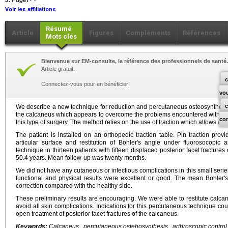
J. Puget
Voir les affiliations
Résumé
Article
Figures
Compléments
Références
Mots clés
Bienvenue sur EM-consulte, la référence des professionnels de santé.
Article gratuit.
c
Connectez-vous pour en bénéficier!
vo
We describe a new technique for reduction and percutaneous osteosynthesis o
the calcaneus which appears to overcome the problems encountered with ot
co
this type of surgery. The method relies on the use of traction which allows aut
The patient is installed on an orthopedic traction table. Pin traction prov
articular surface and restitution of Böhler's angle under fluorosocopic 
technique in thirteen patients with fifteen displaced posterior facet fractur
50.4 years. Mean follow-up was twenty months.
We did not have any cutaneous or infectious complications in this small series.
functional and physical results were excellent or good. The mean Böhler
correction compared with the healthy side.
These preliminary results are encouraging. We were able to restitute calca
avoid all skin complications. Indications for this percutaneous technique coul
open treatment of posterior facet fractures of the calcaneus.
Keywords:
Calcaneus , percutaneous ostehosynthesis , arthroscopic control 