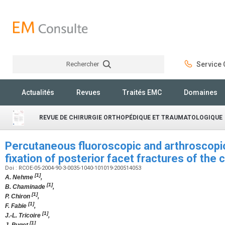
Rechercher
Service C
Rechercher
Actualités
Revues
Traités EMC
Domaines
REVUE DE CHIRURGIE ORTHOPÉDIQUE ET TRAUMATOLOGIQUE
Percutaneous fluoroscopic and arthroscopi
fixation of posterior facet fractures of the
Doi : RCOE-05-2004-90-3-0035-1040-101019-200514053
[1]
A. Nehme
,
[1]
B. Chaminade
,
[1]
P. Chiron
,
[1]
F. Fabie
,
[1]
J.-L. Tricoire
,
[1]