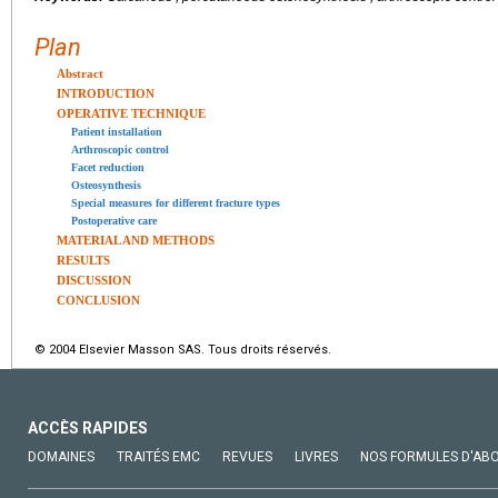
Plan
Abstract
INTRODUCTION
OPERATIVE TECHNIQUE
Patient installation
Arthroscopic control
Facet reduction
Osteosynthesis
Special measures for different fracture types
Postoperative care
MATERIAL AND METHODS
RESULTS
DISCUSSION
CONCLUSION
© 2004 Elsevier Masson SAS. Tous droits réservés.
ACCÈS RAPIDES
DOMAINES
TRAITÉS EMC
REVUES
LIVRES
NOS FORMULES D'AB