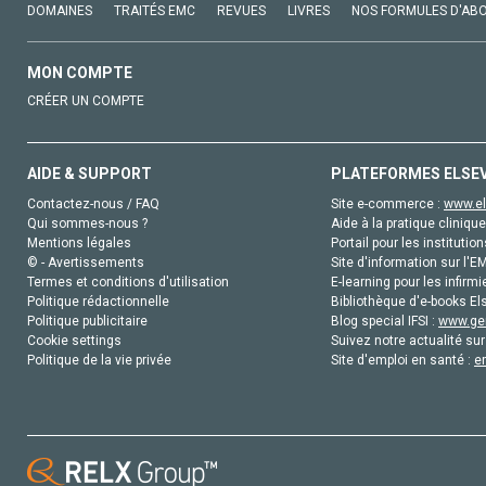
DOMAINES
TRAITÉS EMC
REVUES
LIVRES
NOS FORMULES D'AB
MON COMPTE
CRÉER UN COMPTE
AIDE & SUPPORT
PLATEFORMES ELSE
Contactez-nous / FAQ
Site e-commerce :
www.el
Qui sommes-nous ?
Aide à la pratique clinique
Mentions légales
Portail pour les institution
© - Avertissements
Site d'information sur l'E
Termes et conditions d'utilisation
E-learning pour les infirmi
Politique rédactionnelle
Bibliothèque d'e-books Els
Politique publicitaire
Blog special IFSI :
www.gen
Cookie settings
Suivez notre actualité sur
Politique de la vie privée
Site d'emploi en santé :
e