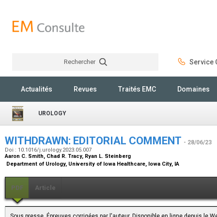
Rechercher
Service C
Rechercher
Actualités
Revues
Traités EMC
Domaines
UROLOGY
WITHDRAWN: EDITORIAL COMMENT
- 28/06/23
Doi : 10.1016/j.urology.2023.05.007
Aaron C. Smith, Chad R. Tracy, Ryan L. Steinberg
Department of Urology, University of Iowa Healthcare, Iowa City, IA
PDF
Article
Sous presse. Épreuves corrigées par l'auteur. Disponible en ligne depuis le