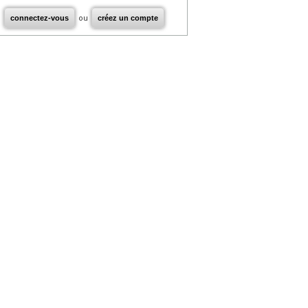
connectez-vous
ou
créez un compte