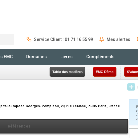
Service Client : 01 71 16 55 99
Mes alertes
Rechercher
és EMC
Domaines
Livres
Compléments
Table des matières
EMC Démo
S'abon
ôpital européen Georges-Pompidou, 20, rue Leblanc, 75015 Paris, France
B
p
L
u
x
Références