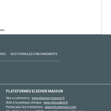
vés.
VRES
NOS FORMULES D'ABONNEMENTS
PLATEFORMES ELSEVIER MASSON
Site e-commerce :
www.elsevier-masson.fr
Aide à la pratique clinique :
www.clinicalkey.fr
Portail pour les institutions :
www.em-premium.com