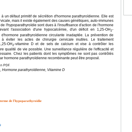
à un défaut primitif de sécrétion d'hormone parathyroïdienne. Elle est
ervicale, mais il existe également des causes génétiques, auto-immunes
de l'hypoparathyroïdie sont dues à l'insuffisance d'action de l'hormone
evant l'association d'une hypocalcémie, d'un déficit en 1,25-OH
-
2
on d'hormone parathyroïdienne circulante inadaptée. La prévention de
t à éviter les actes de chirurgie cervicale inutiles. Le traitement
 1,25-OH
-vitamine D et de sels de calcium et vise à contrôler les
2
re qualité de vie possible. Une surveillance régulière de l'efficacité et
cessaire. Chez les patients dont les symptômes ne sont pas contrôlés
 par hormone parathyroïdienne recombinante peut être proposé.
en PDF.
, Hormone parathyroïdienne, Vitamine D
 terme de l'hypoparathyroïdie
ë