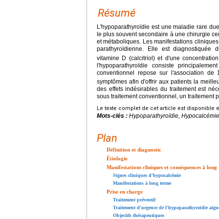
Résumé
L'hypoparathyroïdie est une maladie rare due 
le plus souvent secondaire à une chirurgie c
et métaboliques. Les manifestations cliniques 
parathyroïdienne. Elle est diagnostiquée d
vitamine D (calcitriol) et d'une concentrati
l'hypoparathyroïdie consiste principalemen
conventionnel repose sur l'association de
symptômes afin d'offrir aux patients la meilleu
des effets indésirables du traitement est né
sous traitement conventionnel, un traitement
Le texte complet de cet article est disponible 
Mots-clés :
Hypoparathyroïdie, Hypocalcémie
Plan
Définition et diagnostic
Étiologie
Manifestations cliniques et conséquences à long
Signes cliniques d'hypocalcémie
Manifestations à long terme
Prise en charge
Traitement préventif
Traitement d'urgence de l'hypoparathyroïdie aigu
Objectifs thérapeutiques