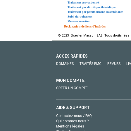
Traitement conventionnel
Traitement par diurétique thiazidique
Traitement par parathormone recombinante
Suivi du traitement
Mesures associées
Déclaration de liens d'intérêts
© 2023 Elsevier Masson SAS. Tous droits réser
ACCÈS RAPIDES
DOMAINES
TRAITÉS EMC
REVUES
LI
MON COMPTE
CRÉER UN COMPTE
AIDE & SUPPORT
Contactez-nous / FAQ
Qui sommes-nous ?
Mentions légales