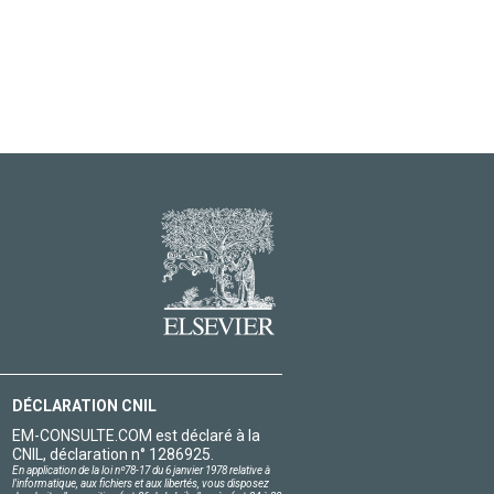
DÉCLARATION CNIL
EM-CONSULTE.COM est déclaré à la
CNIL, déclaration n° 1286925.
En application de la loi nº78-17 du 6 janvier 1978 relative à
l'informatique, aux fichiers et aux libertés, vous disposez