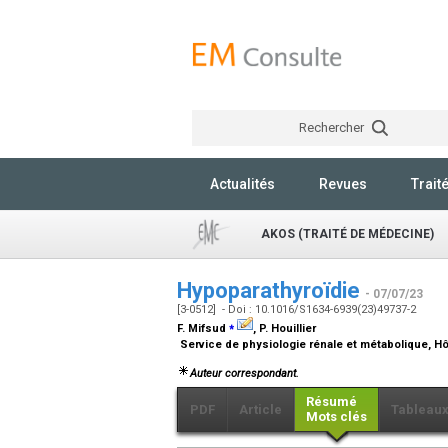
Rechercher
Actualités
Revues
Trait
AKOS (TRAITÉ DE MÉDECINE)
Hypoparathyroïdie
- 07/07/23
[3-0512] - Doi : 10.1016/S1634-6939(23)49737-2
⁎
F. Mifsud
, P. Houillier
Service de physiologie rénale et métabolique, H
Auteur correspondant.
Résumé
PDF
Article
Tableau
Mots clés