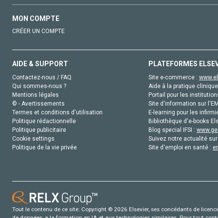
MON COMPTE
CRÉER UN COMPTE
AIDE & SUPPORT
PLATEFORMES ELSE
Contactez-nous / FAQ
Site e-commerce :
www.el
Qui sommes-nous ?
Aide à la pratique clinique
Mentions légales
Portail pour les institution
© - Avertissements
Site d'information sur l'E
Termes et conditions d'utilisation
E-learning pour les infirmi
Politique rédactionnelle
Bibliothèque d'e-books Els
Politique publicitaire
Blog special IFSI :
www.gen
Cookie settings
Suivez notre actualité sur
Politique de la vie privée
Site d'emploi en santé :
e
Tout le contenu de ce site: Copyright © 2026 Elsevier, ses concédants de licence e
de données, a la formation en IA et aux technologies similaires. Pour tout con