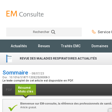
Rechercher
Service C
Rechercher
Actualités
Revues
Traités EMC
Domaines
REVUE DES MALADIES RESPIRATOIRES ACTUALITÉS
Sommaire
- 08/07/23
Doi : 10.1016/S1877-1203(23)00008-3
Le texte complet de cet article est disponible en PDF.
Résumé
PDF
Mots clés
Bienvenue sur EM-consulte, la référence des professionnels de santé.
Article gratuit.