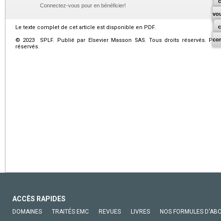
c
Connectez-vous pour en bénéficier!
vo
Le texte complet de cet article est disponible en PDF.
co
© 2023 SPLF. Publié par Elsevier Masson SAS. Tous droits réservés. Publ
réservés.
ACCÈS RAPIDES
DOMAINES
TRAITÉS EMC
REVUES
LIVRES
NOS FORMULES D'AB