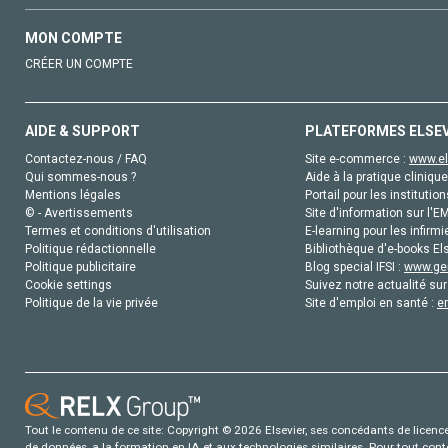
MON COMPTE
CRÉER UN COMPTE
AIDE & SUPPORT
PLATEFORMES ELSE
Contactez-nous / FAQ
Site e-commerce :
www.el
Qui sommes-nous ?
Aide à la pratique clinique
Mentions légales
Portail pour les institution
© - Avertissements
Site d'information sur l'E
Termes et conditions d'utilisation
E-learning pour les infirmi
Politique rédactionnelle
Bibliothèque d'e-books Els
Politique publicitaire
Blog special IFSI :
www.gen
Cookie settings
Suivez notre actualité sur
Politique de la vie privée
Site d'emploi en santé :
e
Tout le contenu de ce site: Copyright © 2026 Elsevier, ses concédants de licence e
de données, a la formation en IA et aux technologies similaires. Pour tout con