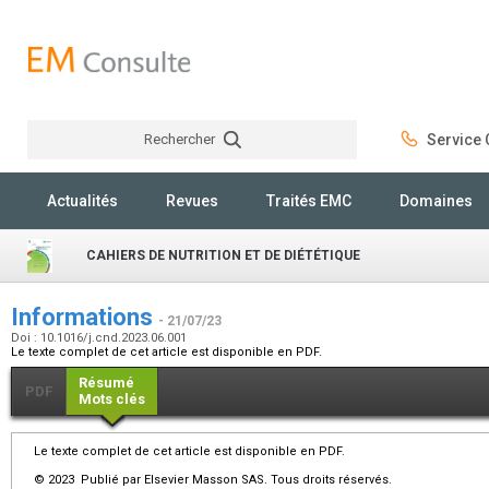
Rechercher
Service C
Rechercher
Actualités
Revues
Traités EMC
Domaines
CAHIERS DE NUTRITION ET DE DIÉTÉTIQUE
Informations
- 21/07/23
Doi : 10.1016/j.cnd.2023.06.001
Le texte complet de cet article est disponible en PDF.
Résumé
PDF
Mots clés
Le texte complet de cet article est disponible en PDF.
© 2023 Publié par Elsevier Masson SAS. Tous droits réservés.