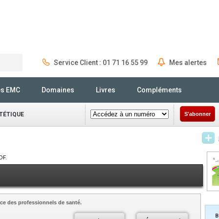
Service Client : 01 71 16 55 99
Mes alertes
Rechercher
és EMC
Domaines
Livres
Compléments
ÉTÉTIQUE
S'abonner
DF.
ce des professionnels de santé.
B