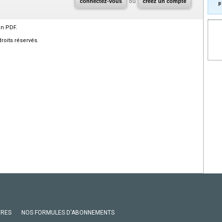
connectez-vous
ou
créez un compte
p
en PDF.
roits réservés.
VRES
NOS FORMULES D'ABONNEMENTS