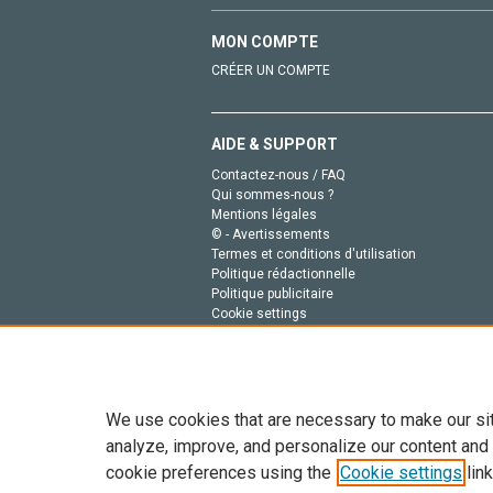
MON COMPTE
CRÉER UN COMPTE
AIDE & SUPPORT
Contactez-nous / FAQ
Qui sommes-nous ?
Mentions légales
© - Avertissements
Termes et conditions d'utilisation
Politique rédactionnelle
Politique publicitaire
Cookie settings
Politique de la vie privée
We use cookies that are necessary to make our si
analyze, improve, and personalize our content and
cookie preferences using the
Cookie settings
link
Tout le contenu de ce site: Copyright © 2026 Else
de données, a la formation en IA et aux technol