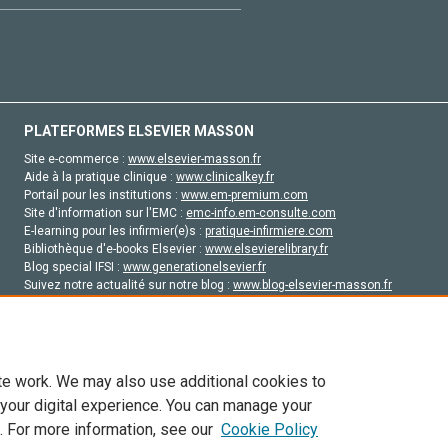
PLATEFORMES ELSEVIER MASSON
Site e-commerce :
www.elsevier-masson.fr
Aide à la pratique clinique :
www.clinicalkey.fr
Portail pour les institutions :
www.em-premium.com
Site d'information sur l'EMC :
emc-info.em-consulte.com
E-learning pour les infirmier(e)s :
pratique-infirmiere.com
Bibliothèque d'e-books Elsevier :
www.elsevierelibrary.fr
Blog special IFSI :
www.generationelsevier.fr
Suivez notre actualité sur notre blog :
www.blog-elsevier-masson.fr
Site d'emploi en santé :
emploisante.com
te work. We may also use additional cookies to
 your digital experience. You can manage your
. For more information, see our
Cookie Policy
vier, ses concédants de licence et ses contributeurs. Tout les droits sont réservés, y 
ogies similaires. Pour tout contenu en libre accès, les conditions de licence Creati