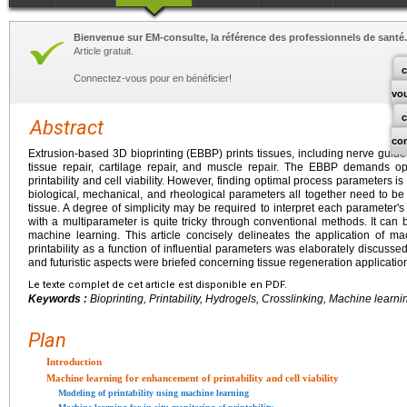
Bienvenue sur EM-consulte, la référence des professionnels de santé.
Article gratuit.
c
Connectez-vous pour en bénéficier!
vo
Abstract
co
Extrusion-based 3D bioprinting (EBBP) prints tissues, including nerve guide
tissue repair, cartilage repair, and muscle repair. The EBBP demands o
printability and cell viability. However, finding optimal process parameters i
biological, mechanical, and rheological parameters all together need to be 
tissue. A degree of simplicity may be required to interpret each parameter'
with a multiparameter is quite tricky through conventional methods. It can
machine learning. This article concisely delineates the application of m
printability as a function of influential parameters was elaborately discusse
and futuristic aspects were briefed concerning tissue regeneration applicatio
Le texte complet de cet article est disponible en PDF.
Keywords :
Bioprinting, Printability, Hydrogels, Crosslinking, Machine learni
Plan
Introduction
Machine learning for enhancement of printability and cell viability
Modeling of printability using machine learning