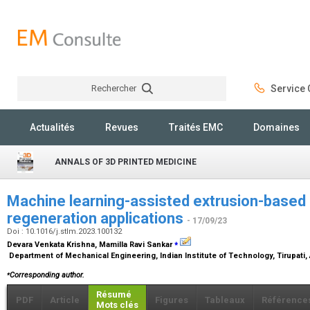
Rechercher
Service C
Rechercher
Actualités
Revues
Traités EMC
Domaines
ANNALS OF 3D PRINTED MEDICINE
Machine learning-assisted extrusion-based 3
regeneration applications
- 17/09/23
Doi : 10.1016/j.stlm.2023.100132
⁎
Devara Venkata Krishna, Mamilla Ravi Sankar
Department of Mechanical Engineering, Indian Institute of Technology, Tirupati
⁎
Corresponding author.
Résumé
PDF
Article
Figures
Tableaux
Référence
Mots clés