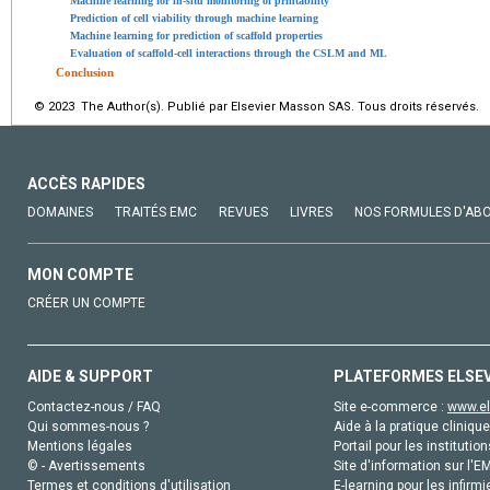
Machine learning for in-situ monitoring of printability
Prediction of cell viability through machine learning
Machine learning for prediction of scaffold properties
Evaluation of scaffold-cell interactions through the CSLM and ML
Conclusion
© 2023 The Author(s). Publié par Elsevier Masson SAS. Tous droits réservés.
ACCÈS RAPIDES
DOMAINES
TRAITÉS EMC
REVUES
LIVRES
NOS FORMULES D'AB
MON COMPTE
CRÉER UN COMPTE
AIDE & SUPPORT
PLATEFORMES ELSE
Contactez-nous / FAQ
Site e-commerce :
www.el
Qui sommes-nous ?
Aide à la pratique clinique
Mentions légales
Portail pour les institution
© - Avertissements
Site d'information sur l'E
Termes et conditions d'utilisation
E-learning pour les infirmi