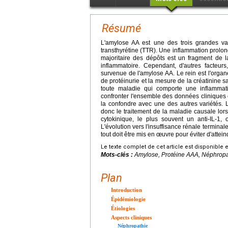
Résumé
L'amylose AA est une des trois grandes var
transthyrétine (TTR). Une inflammation prolo
majoritaire des dépôts est un fragment de 
inflammatoire. Cependant, d'autres facteur
survenue de l'amylose AA. Le rein est l'orga
de protéinurie et la mesure de la créatinine
toute maladie qui comporte une inflammat
confronter l'ensemble des données cliniques 
la confondre avec une des autres variétés. Le
donc le traitement de la maladie causale lorsq
cytokinique, le plus souvent un anti-IL-1,
L'évolution vers l'insuffisance rénale termina
tout doit être mis en œuvre pour éviter d'attei
Le texte complet de cet article est disponible 
Mots-clés :
Amylose, Protéine AAA, Néphropa
Plan
Introduction
Épidémiologie
Étiologies
Aspects cliniques
Néphropathie