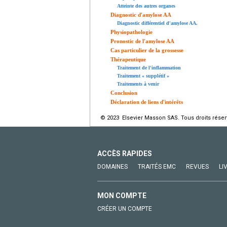
Atteinte des autres organes
Diagnostic d'amylose AA
Diagnostic différentiel d'amylose AA.
Physiopathologie
Pronostic de l'amylose AA
Cas particulier de la grossesse
Thérapeutique
Traitement de l'inflammation
Traitement « supplétif »
Traitements à venir
Conclusion
Déclaration de liens d'intérêts
© 2023 Elsevier Masson SAS. Tous droits réser
ACCÈS RAPIDES
DOMAINES
TRAITÉS EMC
REVUES
LI
MON COMPTE
CRÉER UN COMPTE