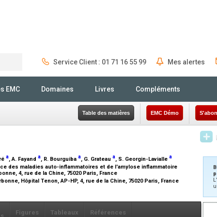
Service Client : 01 71 16 55 99
Mes alertes
Rechercher
és EMC
Domaines
Livres
Compléments
Table des matières
EMC Démo
S'abon
a
a
a
a
a
rré
, A. Fayand
, R. Bourguiba
, G. Grateau
, S. Georgin-Lavialle
ce des maladies auto-inflammatoires et de l'amylose inflammatoire
B
onne, 4, rue de la Chine, 75020 Paris, France
p
L
bonne, Hôpital Tenon, AP-HP, 4, rue de la Chine, 75020 Paris, France
u
Figures
Tableaux
Références
ls