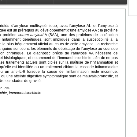
iétés d'amylose multisystémique, avec l'amylose AL et l'amylose à
ngée est un prérequis au développement d'une amylose AA ; la protéine
la protéine
serum amyloid
A (SAA), une des protéines de la réaction
s, notamment génétiques, sont impliqués dans la susceptibilité à la
ne le plus fréquemment atteint au cours de cette amylose. La recherche
 sanguine sont donc les éléments de dépistage de l'amylose au cours de
ion chronique. Le diagnostic précis de l'amylose AA nécessite de
et histologiques, et notamment de l'immunohistochimie, afin de ne pas
s traitements actuels sont ciblés sur la maîtrise de l'inflammation et
u'elle est identifiée ou un traitement ciblant la cascade inflammatoire
 ou un anti-IL-6 lorsque la cause de l'inflammation reste inconnue.
le ou une atteinte digestive symptomatique sont de mauvais pronostic, et
ndre ces stades de gravité.
en PDF.
thie, Immunohistochimie