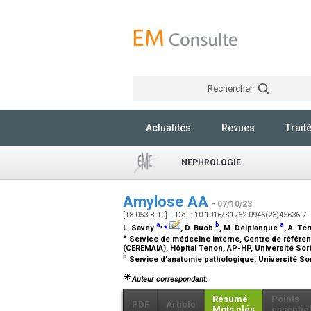
Rechercher
Actualités
Revues
Trait
NÉPHROLOGIE
Amylose AA
- 07/10/23
[18-053-B-10] - Doi : 10.1016/S1762-0945(23)45636-7
a
,
⁎
b
a
L. Savey
, D. Buob
, M. Delplanque
, A. Te
a
Service de médecine interne, Centre de référen
(CEREMAIA), Hôpital Tenon, AP-HP, Université Sorb
b
Service d'anatomie pathologique, Université Sor
Auteur correspondant.
Résumé
Points
PDF
Article
Mots clés
essentie