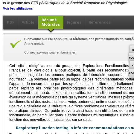
et le groupe des EFR pédiatriques de la Société française de Physiologie*
Voir les affiliations
Résumé
PDF
Article
Figures
Références
Mots clés
Bienvenue sur EM-consulte, la référence des professionnels de santé.
Article gratuit.
c
Connectez-vous pour en bénéficier!
vo
Cet article, rédigé au nom du groupe des Explorations Fonctionnelles Re
Française de Physiologie a pour objectif, à partir des recommandations
co
présenter un guide des bonnes pratiques de laboratoire concernant l’éva
nourrisson. La première partie est un rappel de ces recommandations portan
l’appareil de mesure d’une part, les systèmes d’acquisition et de traiteme
partie reprend les principes physiologiques des différentes méthodes
déroulement pratique de l’exploration : calibration, conditionnement du no
évaluation de la mécanique passive du système ventilatoire, mesures pléthy
fonctionnelle et des résistances des voies aériennes, enfin mesure des débit
une revue générale de la littérature le difficile problème des valeurs de ré
de pratique clinique. Ce guide trouvera ainsi toute son utilité lors de la m
fonctionnelle, en particulier dans le cadre d’études multicentriques. Il est cla
fonction des nouvelles connaissances sur ce sujet.
Respiratory function testing in infants: recommandations on 