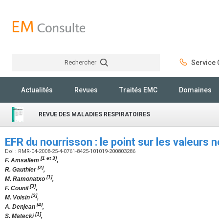
Rechercher
Service C
Rechercher
Actualités
Revues
Traités EMC
Domaines
REVUE DES MALADIES RESPIRATOIRES
EFR du nourrisson : le point sur les valeurs
Doi : RMR-04-2008-25-4-0761-8425-101019-200803286
[1 et 3]
F. Amsallem
,
[2]
R. Gauthier
,
[1]
M. Ramonatxo
,
[3]
F. Counil
,
[3]
M. Voisin
,
[4]
A. Denjean
,
[1]
S. Matecki
,