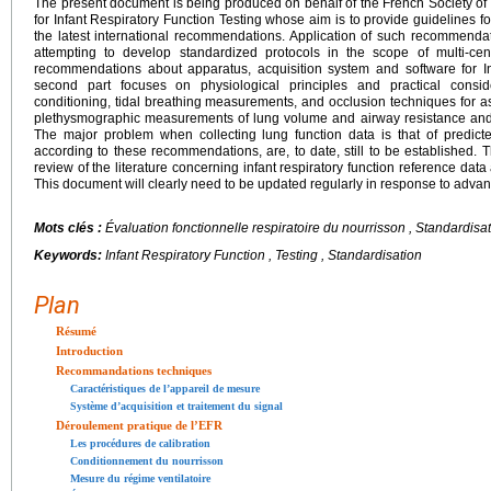
The present document is being produced on behalf of the French Society of
for Infant Respiratory Function Testing whose aim is to provide guidelines f
the latest international recommendations. Application of such recommenda
attempting to develop standardized protocols in the scope of multi-cent
recommendations about apparatus, acquisition system and software for In
second part focuses on physiological principles and practical consider
conditioning, tidal breathing measurements, and occlusion techniques for a
plethysmographic measurements of lung volume and airway resistance and
The major problem when collecting lung function data is that of predicte
according to these recommendations, are, to date, still to be established. 
review of the literature concerning infant respiratory function reference da
This document will clearly need to be updated regularly in response to advanc
Mots clés :
Évaluation fonctionnelle respiratoire du nourrisson , Standardisa
Keywords:
Infant Respiratory Function , Testing , Standardisation
Plan
Résumé
Introduction
Recommandations techniques
Caractéristiques de l’appareil de mesure
Système d’acquisition et traitement du signal
Déroulement pratique de l’EFR
Les procédures de calibration
Conditionnement du nourrisson
Mesure du régime ventilatoire