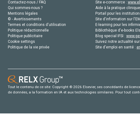
Contactez-nous / FAQ
Site e-commerce :
www.el
Qui sommes-nous ?
Aide à la pratique clinique
Mentions légales
Portail pour les institution
© - Avertissements
Site d'information sur l'E
Termes et conditions d'utilisation
E-learning pour les infirmi
Politique rédactionnelle
Bibliothèque d'e-books Els
Politique publicitaire
Blog special IFSI :
www.gen
Cookie settings
Suivez notre actualité sur
Politique de la vie privée
Site d'emploi en santé :
e
Tout le contenu de ce site: Copyright © 2026 Elsevier, ses concédants de licence e
de données, a la formation en IA et aux technologies similaires. Pour tout con