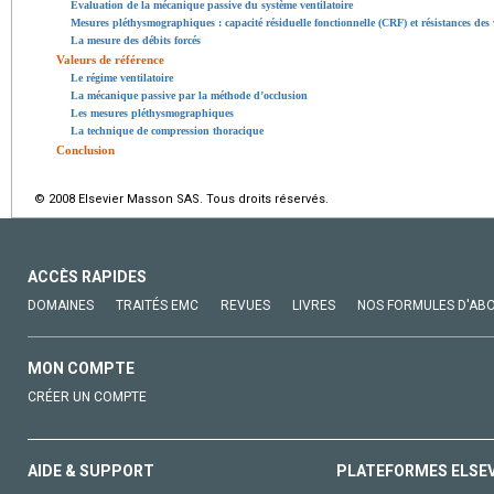
Évaluation de la mécanique passive du système ventilatoire
Mesures pléthysmographiques : capacité résiduelle fonctionnelle (CRF) et résistances des
La mesure des débits forcés
Valeurs de référence
Le régime ventilatoire
La mécanique passive par la méthode d’occlusion
Les mesures pléthysmographiques
La technique de compression thoracique
Conclusion
© 2008 Elsevier Masson SAS. Tous droits réservés.
ACCÈS RAPIDES
DOMAINES
TRAITÉS EMC
REVUES
LIVRES
NOS FORMULES D'AB
MON COMPTE
CRÉER UN COMPTE
AIDE & SUPPORT
PLATEFORMES ELSE