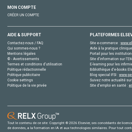
MON COMPTE
CRÉER UN COMPTE
AIDE & SUPPORT
PLATEFORMES ELSE
Contactez-nous / FAQ
Site e-commerce :
www.el
Qui sommes-nous ?
Aide à la pratique clinique
Mentions légales
Portail pour les institution
© - Avertissements
Site d'information sur l'E
Termes et conditions d'utilisation
E-learning pour les infirmi
Politique rédactionnelle
Bibliothèque d'e-books Els
Politique publicitaire
Blog special IFSI :
www.gen
Cookie settings
Suivez notre actualité sur
Politique de la vie privée
Site d'emploi en santé :
e
Tout le contenu de ce site: Copyright © 2026 Elsevier, ses concédants de licence e
de données, a la formation en IA et aux technologies similaires. Pour tout con