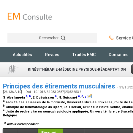
Rechercher
Service C
Rechercher
Actualités
Revues
Traités EMC
Domaines
KINÉSITHÉRAPIE-MÉDECINE PHYSIQUE-RÉADAPTATION
Principes des étirements musculaires
- 31/10/2
[26-136-A-10] - Doi : 10.1016/S1283-0887(23)56653-6
a
,
b
a
a
,
c
,
⁎
S. Abellaneda
, E. Dubuisson
, N. Guissard
a
Faculté des sciences de la motricité, Université libre de Bruxelles, route de L
b
Clinique de traumatologie du sport, Le Tilleriau, CHR de la Haute Senne, chaus
c
Unité de recherche en neurophysiologie appliquée, Université libre de Bruxelles
Belgique
Auteur correspondant.
Résumé