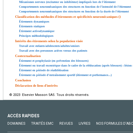
Mécanismes nerveux (excitateur ou inhibiteur) impliqués lors de l'étirement
Comportements neuromécaniques des structures en fonction de l'intensité de l'étirement
Comportements neuromécaniques des structures en fonction de la durée de l'étirement
Classification des méthodes d'étirements et spécificités neuromécaniques ()
Étirements dynamiques
Étirements statiques
Étirement activodynamique
Principes méthodologiques
Intérêts des étirements selon la population visée
Travail avec enfants/adolescents/adultes/seniors
Travail avec des personnes actives versus des patients
Contextualisation
Étirement et prophylaxie (en prévention des blessures)
Étirement ou travail excentrique dans le cadre de la rééducation (après blessure) : lésion
Étirement en période de réathlétisation
Étirement en période d'entraînement sportif (étirement et performance...)
Conclusion
Déclaration de liens d'intérêts
© 2023 Elsevier Masson SAS. Tous droits réservés.
ACCÈS RAPIDES
DOMAINES
TRAITÉS EMC
REVUES
LIVRES
NOS FORMULES D'AB