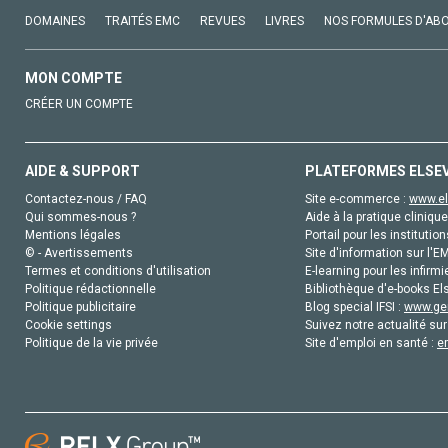
DOMAINES
TRAITÉS EMC
REVUES
LIVRES
NOS FORMULES D'AB
MON COMPTE
CRÉER UN COMPTE
AIDE & SUPPORT
PLATEFORMES ELSE
Contactez-nous / FAQ
Site e-commerce :
www.el
Qui sommes-nous ?
Aide à la pratique clinique
Mentions légales
Portail pour les institution
© - Avertissements
Site d'information sur l'E
Termes et conditions d'utilisation
E-learning pour les infirmi
Politique rédactionnelle
Bibliothèque d'e-books Els
Politique publicitaire
Blog special IFSI :
www.gen
Cookie settings
Suivez notre actualité sur
Politique de la vie privée
Site d'emploi en santé :
e