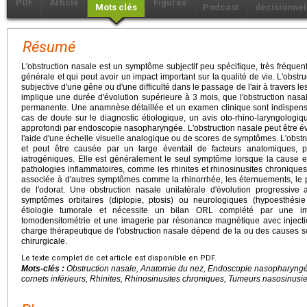
PDF
Article
Figures
Mots clés
Podcast
décisionnel
Résumé
L'obstruction nasale est un symptôme subjectif peu spécifique, très fréque
générale et qui peut avoir un impact important sur la qualité de vie. L'obst
subjective d'une gêne ou d'une difficulté dans le passage de l'air à travers l
implique une durée d'évolution supérieure à 3 mois, que l'obstruction nasale
permanente. Une anamnèse détaillée et un examen clinique sont indispen
cas de doute sur le diagnostic étiologique, un avis oto-rhino-laryngolog
approfondi par endoscopie nasopharyngée. L'obstruction nasale peut être é
l'aide d'une échelle visuelle analogique ou de scores de symptômes. L'obstru
et peut être causée par un large éventail de facteurs anatomiques, p
iatrogéniques. Elle est généralement le seul symptôme lorsque la cause 
pathologies inflammatoires, comme les rhinites et rhinosinusites chroniques,
associée à d'autres symptômes comme la rhinorrhée, les éternuements, le prur
de l'odorat. Une obstruction nasale unilatérale d'évolution progressiv
symptômes orbitaires (diplopie, ptosis) ou neurologiques (hypoesthésie
étiologie tumorale et nécessite un bilan ORL complété par une i
tomodensitométrie et une imagerie par résonance magnétique avec injectio
charge thérapeutique de l'obstruction nasale dépend de la ou des causes so
chirurgicale.
Le texte complet de cet article est disponible en PDF.
Mots-clés :
Obstruction nasale, Anatomie du nez, Endoscopie nasopharyngée
cornets inférieurs, Rhinites, Rhinosinusites chroniques, Tumeurs nasosinus