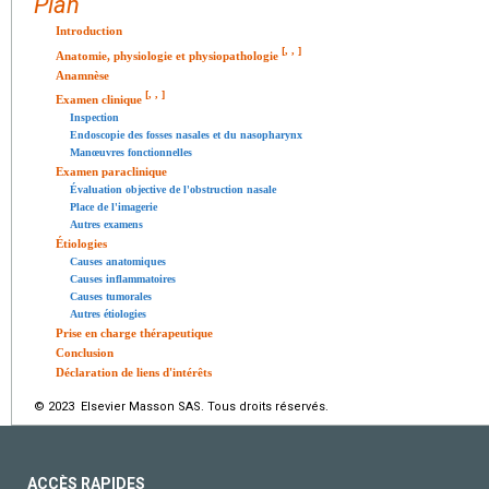
Plan
Introduction
[
,
,
]
Anatomie, physiologie et physiopathologie
Anamnèse
[
,
,
]
Examen clinique
Inspection
Endoscopie des fosses nasales et du nasopharynx
Manœuvres fonctionnelles
Examen paraclinique
Évaluation objective de l'obstruction nasale
Place de l'imagerie
Autres examens
Étiologies
Causes anatomiques
Causes inflammatoires
Causes tumorales
Autres étiologies
Prise en charge thérapeutique
Conclusion
Déclaration de liens d'intérêts
© 2023 Elsevier Masson SAS. Tous droits réservés.
ACCÈS RAPIDES