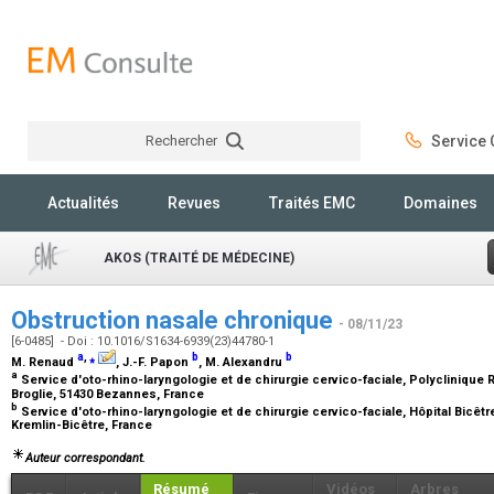
Rechercher
Service C
Rechercher
Actualités
Revues
Traités EMC
Domaines
AKOS (TRAITÉ DE MÉDECINE)
Obstruction nasale chronique
- 08/11/23
[6-0485] - Doi : 10.1016/S1634-6939(23)44780-1
a
,
⁎
b
b
M. Renaud
, J.-F. Papon
, M. Alexandru
a
Service d'oto-rhino-laryngologie et de chirurgie cervico-faciale, Polyclinique
Broglie, 51430 Bezannes, France
b
Service d'oto-rhino-laryngologie et de chirurgie cervico-faciale, Hôpital Bicêtr
Kremlin-Bicêtre, France
Auteur correspondant.
Résumé
Vidéos
Arbres