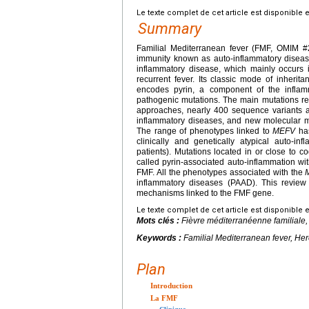
Le texte complet de cet article est disponible 
Summary
Familial Mediterranean fever (FMF, OMIM #2
immunity known as auto-inflammatory diseases
inflammatory disease, which mainly occurs
recurrent fever. Its classic mode of inheri
encodes pyrin, a component of the inflam
pathogenic mutations. The main mutations r
approaches, nearly 400 sequence variants a
inflammatory diseases, and new molecular m
The range of phenotypes linked to
MEFV
has
clinically and genetically atypical auto-i
patients). Mutations located in or close to 
called pyrin-associated auto-inflammation with
FMF. All the phenotypes associated with the
inflammatory diseases (PAAD). This revie
mechanisms linked to the FMF gene.
Le texte complet de cet article est disponible 
Mots clés :
Fièvre méditerranéenne familiale,
Keywords :
Familial Mediterranean fever, He
Plan
Introduction
La FMF