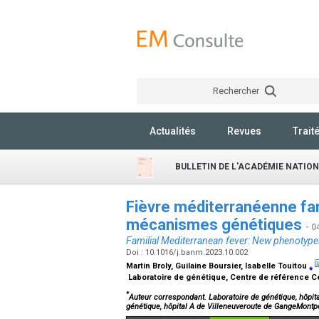
Rechercher
Actualités
Revues
Trait
BULLETIN DE L'ACADÉMIE NATIO
Fièvre méditerranéenne fam
mécanismes génétiques
- 0
Familial Mediterranean fever: New phenotyp
Doi : 10.1016/j.banm.2023.10.002
Martin Broly, Guilaine Boursier, Isabelle Touitou
⁎
Laboratoire de génétique, Centre de référence Ce
*
Auteur correspondant. Laboratoire de génétique, hôpita
génétique, hôpital A de Villeneuveroute de GangeMont