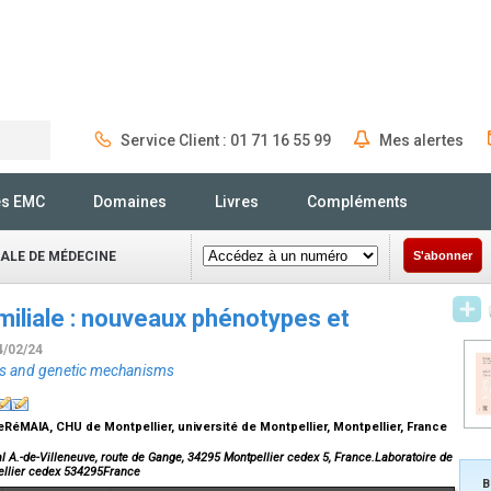
Service Client : 01 71 16 55 99
Mes alertes
Rechercher
és EMC
Domaines
Livres
Compléments
NALE DE MÉDECINE
S'abonner
iliale : nouveaux phénotypes et
4/02/24
es and genetic mechanisms
RéMAIA, CHU de Montpellier, université de Montpellier, Montpellier, France
l A.-de-Villeneuve, route de Gange, 34295 Montpellier cedex 5, France.Laboratoire de
pellier cedex 534295France
B