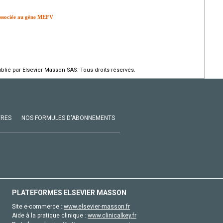
associée au gène MEFV
ié par Elsevier Masson SAS. Tous droits réservés.
VRES
NOS FORMULES D'ABONNEMENTS
PLATEFORMES ELSEVIER MASSON
Site e-commerce :
www.elsevier-masson.fr
Aide à la pratique clinique :
www.clinicalkey.fr