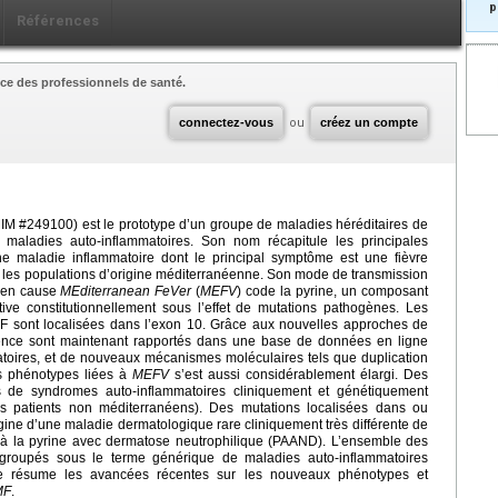
p
Références
ce des professionnels de santé.
connectez-vous
ou
créez un compte
IM #249100) est le prototype d’un groupe de maladies héréditaires de
maladies auto-inflammatoires. Son nom récapitule les principales
’une maladie inflammatoire dont le principal symptôme est une fièvre
ns les populations d’origine méditerranéenne. Son mode de transmission
e en cause
MEditerranean FeVer
(
MEFV
) code la pyrine, un composant
e constitutionnellement sous l’effet de mutations pathogènes. Les
MF sont localisées dans l’exon 10. Grâce aux nouvelles approches de
ence sont maintenant rapportés dans une base de données en ligne
atoires, et de nouveaux mécanismes moléculaires tels que duplication
es phénotypes liées à
MEFV
s’est aussi considérablement élargi. Des
s de syndromes auto-inflammatoires cliniquement et génétiquement
s patients non méditerranéens). Des mutations localisées dans ou
gine d’une maladie dermatologique rare cliniquement très différente de
 à la pyrine avec dermatose neutrophilique (PAAND). L’ensemble des
groupés sous le terme générique de maladies auto-inflammatoires
ue résume les avancées récentes sur les nouveaux phénotypes et
MF
.