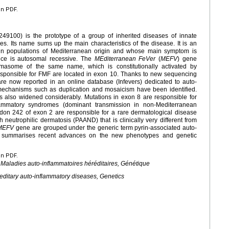
en PDF.
49100) is the prototype of a group of inherited diseases of innate
. Its name sums up the main characteristics of the disease. It is an
 in populations of Mediterranean origin and whose main symptom is
tance is autosomal recessive. The
MEditerranean FeVer
(
MEFV
) gene
masome of the same name, which is constitutionally activated by
esponsible for FMF are located in exon 10. Thanks to new sequencing
re now reported in an online database (Infevers) dedicated to auto-
echanisms such as duplication and mosaicism have been identified.
 also widened considerably. Mutations in exon 8 are responsible for
nflammatory syndromes (dominant transmission in non-Mediterranean
codon 242 of exon 2 are responsible for a rare dermatological disease
 neutrophilic dermatosis (PAAND) that is clinically very different from
MEFV
gene are grouped under the generic term pyrin-associated auto-
w summarises recent advances on the new phenotypes and genetic
en PDF.
 Maladies auto-inflammatoires héréditaires, Génétique
reditary auto-inflammatory diseases, Genetics