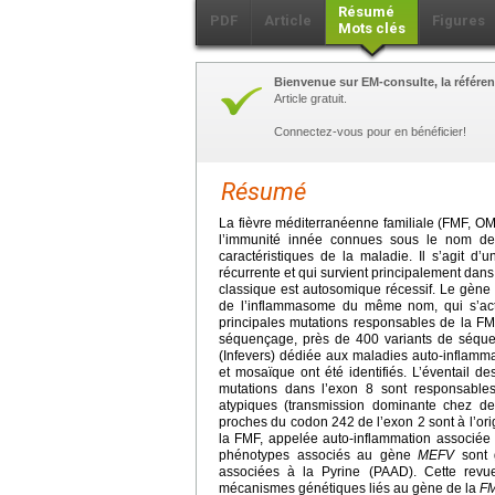
Résumé
PDF
Article
Figures
Mots clés
Bienvenue sur EM-consulte, la référen
Article gratuit.
Connectez-vous pour en bénéficier!
Résumé
La fièvre méditerranéenne familiale (FMF, OM
l’immunité innée connues sous le nom de 
caractéristiques de la maladie. Il s’agit d
récurrente et qui survient principalement da
classique est autosomique récessif. Le gèn
de l’inflammasome du même nom, qui s’activ
principales mutations responsables de la F
séquençage, près de 400 variants de séqu
(Infevers) dédiée aux maladies auto-inflamm
et mosaïque ont été identifiés. L’éventail d
mutations dans l’exon 8 sont responsable
atypiques (transmission dominante chez de
proches du codon 242 de l’exon 2 sont à l’ori
la FMF, appelée auto-inflammation associée
phénotypes associés au gène
MEFV
sont 
associées à la Pyrine (PAAD). Cette rev
mécanismes génétiques liés au gène de la
F