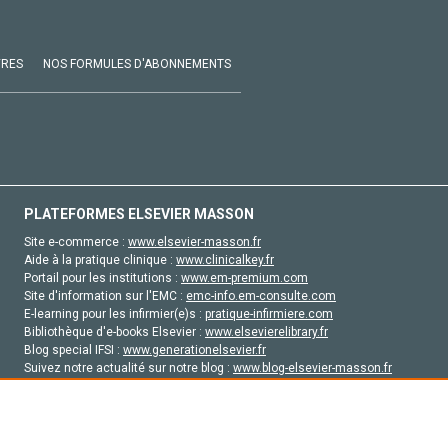
VRES
NOS FORMULES D'ABONNEMENTS
PLATEFORMES ELSEVIER MASSON
Site e-commerce :
www.elsevier-masson.fr
Aide à la pratique clinique :
www.clinicalkey.fr
Portail pour les institutions :
www.em-premium.com
Site d'information sur l'EMC :
emc-info.em-consulte.com
E-learning pour les infirmier(e)s :
pratique-infirmiere.com
Bibliothèque d'e-books Elsevier :
www.elsevierelibrary.fr
Blog special IFSI :
www.generationelsevier.fr
Suivez notre actualité sur notre blog :
www.blog-elsevier-masson.fr
Site d'emploi en santé :
emploisante.com