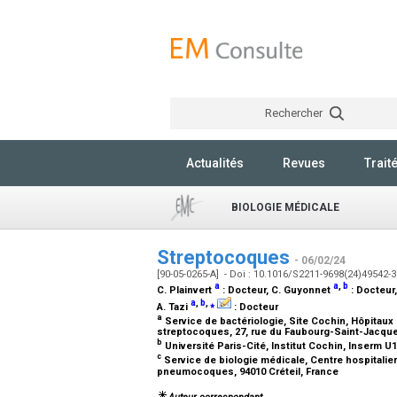
Rechercher
Actualités
Revues
Trait
BIOLOGIE MÉDICALE
Streptocoques
- 06/02/24
[90-05-0265-A] - Doi : 10.1016/S2211-9698(24)49542-
a
a
,
b
C. Plainvert
:
Docteur
, C. Guyonnet
:
Docteur
a
,
b
,
⁎
A. Tazi
:
Docteur
a
Service de bactériologie, Site Cochin, Hôpitaux 
streptocoques, 27, rue du Faubourg-Saint-Jacque
b
Université Paris-Cité, Institut Cochin, Inserm 
c
Service de biologie médicale, Centre hospitalie
pneumocoques, 94010 Créteil, France