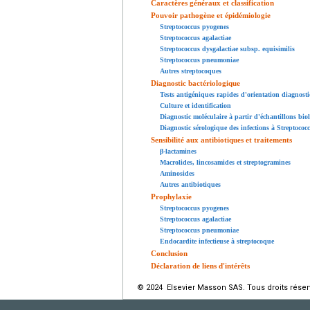
Caractères généraux et classification
Pouvoir pathogène et épidémiologie
Streptococcus pyogenes
Streptococcus agalactiae
Streptococcus dysgalactiae subsp. equisimilis
Streptococcus pneumoniae
Autres streptocoques
Diagnostic bactériologique
Tests antigéniques rapides d'orientation diagnost
Culture et identification
Diagnostic moléculaire à partir d'échantillons bio
Diagnostic sérologique des infections à Streptococ
Sensibilité aux antibiotiques et traitements
β-lactamines
Macrolides, lincosamides et streptogramines
Aminosides
Autres antibiotiques
Prophylaxie
Streptococcus pyogenes
Streptococcus agalactiae
Streptococcus pneumoniae
Endocardite infectieuse à streptocoque
Conclusion
Déclaration de liens d'intérêts
© 2024 Elsevier Masson SAS. Tous droits réser