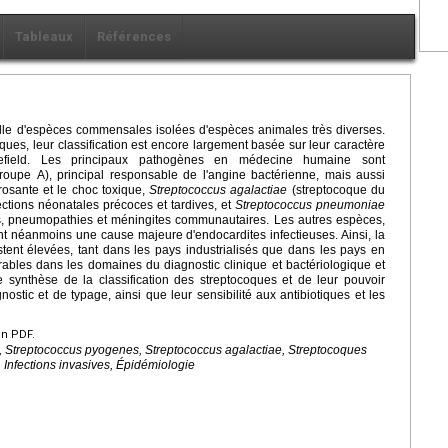
Tableaux
Références
ille d'espèces commensales isolées d'espèces animales très diverses.
s, leur classification est encore largement basée sur leur caractère
field. Les principaux pathogènes en médecine humaine sont
oupe A), principal responsable de l'angine bactérienne, mais aussi
crosante et le choc toxique,
Streptococcus agalactiae
(streptocoque du
ections néonatales précoces et tardives, et
Streptococcus
pneumoniae
s, pneumopathies et méningites communautaires. Les autres espèces,
nt néanmoins une cause majeure d'endocardites infectieuses. Ainsi, la
estent élevées, tant dans les pays industrialisés que dans les pays en
bles dans les domaines du diagnostic clinique et bactériologique et
 synthèse de la classification des streptocoques et de leur pouvoir
stic et de typage, ainsi que leur sensibilité aux antibiotiques et les
en PDF.
 Streptococcus pyogenes, Streptococcus agalactiae, Streptocoques
Infections invasives, Épidémiologie