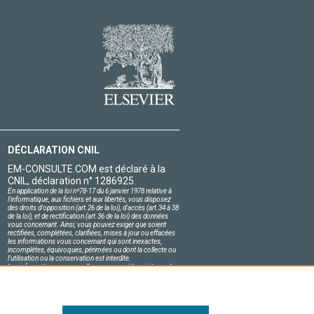
DÉCLARATION CNIL
EM-CONSULTE.COM est déclaré à la
CNIL, déclaration n° 1286925.
En application de la loi nº78-17 du 6 janvier 1978 relative à
l'informatique, aux fichiers et aux libertés, vous disposez
des droits d'opposition (art.26 de la loi), d'accès (art.34 à 38
de la loi), et de rectification (art.36 de la loi) des données
vous concernant. Ainsi, vous pouvez exiger que soient
rectifiées, complétées, clarifiées, mises à jour ou effacées
les informations vous concernant qui sont inexactes,
incomplètes, équivoques, périmées ou dont la collecte ou
l'utilisation ou la conservation est interdite.
Les informations personnelles concernant les visiteurs de
notre site, y compris leur identité, sont confidentielles.
Le responsable du site s'engage sur l'honneur à respecter
les conditions légales de confidentialité applicables en
France et à ne pas divulguer ces informations à des tiers.