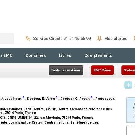
Service Client : 01 71 16 55 99
Mes alertes
Rechercher
és EMC
Domaines
Livres
Compléments
Table des matières
EMC Démo
S'abon
3
a
c
a
, J. Loubinoux
:
Docteur
, E. Varon
:
Docteur
, C. Poyart
:
Professeur
,
B
p
universitaires Paris Centre, AP-HP, Centre national de référence des
L
s, 75014 Paris, France
u
U1016, CNRS UMR8104, 22, rue Méchain, 75014 Paris, France
r intercommunal de Créteil, Centre national de référence des