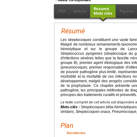
Auteur correspondant.
Résumé
PDF
Article
Figures
Mots clés
Résumé
Les streptocoques constituent une vaste fam
Malgré de nombreux remaniements taxonomique
hémolytique et sur le groupe de Lance
Streptococcus
pyogenes
(streptocoque du gr
d'infections sévères telles que la fasciite né
groupe B), premier agent étiologique des inf
(pneumocoque), premier responsable d'otite
de pouvoir pathogène plus limité, représente
morbidité et la mortalité de ces infections r
développement, malgré des progrès considéra
de la prophylaxie. Ce chapitre présente une
pathogène, les principales méthodes de diagno
principes des traitements curatifs et préventifs.
Le texte complet de cet article est disponible 
Mots-clés :
Streptocoques bêta-hémolytiques,
viridans, Streptocoques oraux, Pneumocoque, 
Plan
Introduction