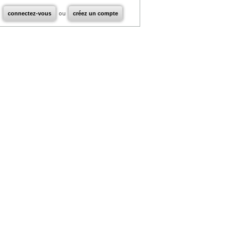
connectez-vous
ou
créez un compte