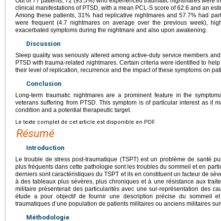
Out of 77 patients, 72 (93.5%) who experienced traumatic nightmares were i
clinical manifestations of PTSD, with a mean PCL-S score of 62.6 and an estim
Among these patients, 31% had replicative nightmares and 57.7% had parti
were frequent (4.7 nightmares on average over the previous week), highl
exacerbated symptoms during the nightmare and also upon awakening.
Discussion
Sleep quality was seriously altered among active-duty service members and ve
PTSD with trauma-related nightmares. Certain criteria were identified to hel
their level of replication, recurrence and the impact of these symptoms on pati
Conclusion
Long-term traumatic nightmares are a prominent feature in the symptom
veterans suffering from PTSD. This symptom is of particular interest as it m
condition and a potential therapeutic target.
Le texte complet de cet article est disponible en PDF.
Résumé
Introduction
Le trouble de stress post-traumatique (TSPT) est un problème de santé pub
plus fréquents dans cette pathologie sont les troubles du sommeil et en part
derniers sont caractéristiques du TSPT et ils en constituent un facteur de sév
à des tableaux plus sévères, plus chroniques et à une résistance aux trait
militaire présenterait des particularités avec une sur-représentation des ca
étude a pour objectif de fournir une description précise du sommeil e
traumatiques d’une population de patients militaires ou anciens militaires su
Méthodologie