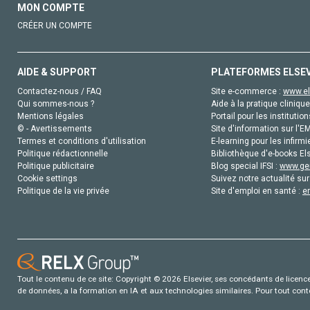
MON COMPTE
CRÉER UN COMPTE
AIDE & SUPPORT
PLATEFORMES ELSE
Contactez-nous / FAQ
Site e-commerce :
www.el
Qui sommes-nous ?
Aide à la pratique clinique
Mentions légales
Portail pour les institution
© - Avertissements
Site d'information sur l'E
Termes et conditions d'utilisation
E-learning pour les infirmi
Politique rédactionnelle
Bibliothèque d'e-books Els
Politique publicitaire
Blog special IFSI :
www.gen
Cookie settings
Suivez notre actualité sur
Politique de la vie privée
Site d'emploi en santé :
e
Tout le contenu de ce site: Copyright © 2026 Elsevier, ses concédants de licence e
de données, a la formation en IA et aux technologies similaires. Pour tout con