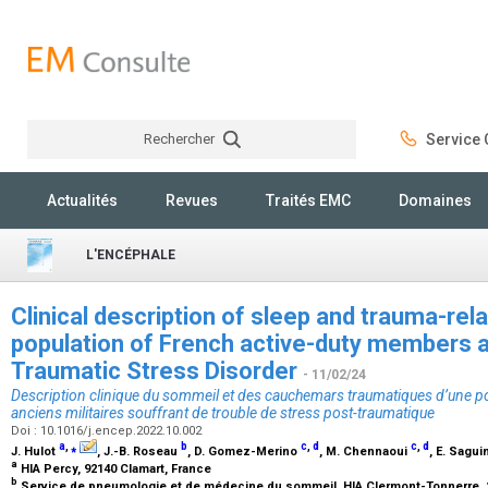
Rechercher
Service C
Rechercher
Actualités
Revues
Traités EMC
Domaines
L'ENCÉPHALE
Clinical description of sleep and trauma-rel
population of French active-duty members a
Traumatic Stress Disorder
- 11/02/24
Description clinique du sommeil et des cauchemars traumatiques d’une popu
anciens militaires souffrant de trouble de stress post-traumatique
Doi : 10.1016/j.encep.2022.10.002
a
,
⁎
b
c
,
d
c
,
d
J. Hulot
, J.-B. Roseau
, D. Gomez-Merino
, M. Chennaoui
, E. Sagui
a
HIA Percy, 92140 Clamart, France
b
Service de pneumologie et de médecine du sommeil, HIA Clermont-Tonnerre, 