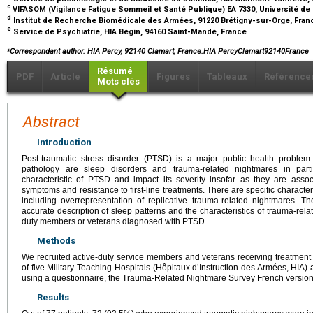
c
VIFASOM (Vigilance Fatigue Sommeil et Santé Publique) EA 7330, Université de 
d
Institut de Recherche Biomédicale des Armées, 91220 Brétigny-sur-Orge, Fra
e
Service de Psychiatrie, HIA Bégin, 94160 Saint-Mandé, France
⁎
Correspondant author. HIA Percy, 92140 Clamart, France.HIA PercyClamart92140France
Résumé
PDF
Article
Figures
Tableaux
Référence
Mots clés
Abstract
Introduction
Post-traumatic stress disorder (PTSD) is a major public health problem
pathology are sleep disorders and trauma-related nightmares in parti
characteristic of PTSD and impact its severity insofar as they are assoc
symptoms and resistance to first-line treatments. There are specific character
including overrepresentation of replicative trauma-related nightmares. T
accurate description of sleep patterns and the characteristics of trauma-rela
duty members or veterans diagnosed with PTSD.
Methods
We recruited active-duty service members and veterans receiving treatment 
of five Military Teaching Hospitals (Hôpitaux d’Instruction des Armées, HIA) 
using a questionnaire, the Trauma-Related Nightmare Survey French versio
Results