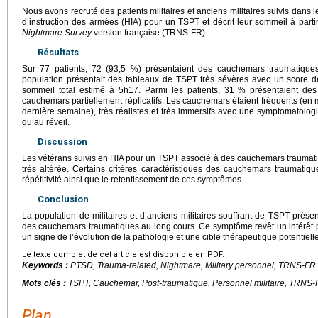
Nous avons recruté des patients militaires et anciens militaires suivis dans 
d’instruction des armées (HIA) pour un TSPT et décrit leur sommeil à parti
Nightmare Survey
version française (TRNS-FR).
Résultats
Sur 77 patients, 72 (93,5 %) présentaient des cauchemars traumatiques 
population présentait des tableaux de TSPT très sévères avec un score
sommeil total estimé à 5h17. Parmi les patients, 31 % présentaient des
cauchemars partiellement réplicatifs. Les cauchemars étaient fréquents (e
dernière semaine), très réalistes et très immersifs avec une symptomatolo
qu’au réveil.
Discussion
Les vétérans suivis en HIA pour un TSPT associé à des cauchemars traumat
très altérée. Certains critères caractéristiques des cauchemars traumatiques
répétitivité ainsi que le retentissement de ces symptômes.
Conclusion
La population de militaires et d’anciens militaires souffrant de TSPT pr
des cauchemars traumatiques au long cours. Ce symptôme revêt un intérêt pa
un signe de l’évolution de la pathologie et une cible thérapeutique potentielle
Le texte complet de cet article est disponible en PDF.
Keywords :
PTSD, Trauma-related, Nightmare, Military personnel, TRNS-FR
Mots clés :
TSPT, Cauchemar, Post-traumatique, Personnel militaire, TRNS
Plan