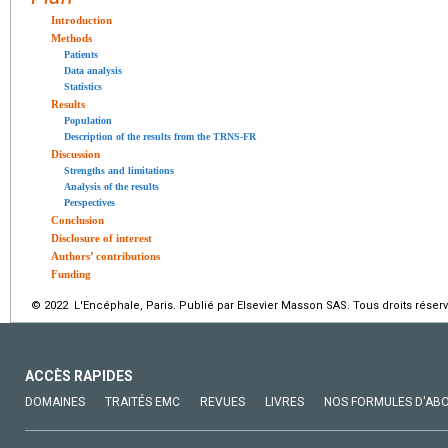
Introduction
Methods
Patients
Data analysis
Statistics
Results
Population
Description of the results from the TRNS-FR
Discussion
Strengths and limitations
Analysis of the results
Perspectives
Conclusion
Disclosure of interest
Authors’ contributions
Funding
© 2022 L'Encéphale, Paris. Publié par Elsevier Masson SAS. Tous droits réserv
ACCÈS RAPIDES
DOMAINES
TRAITÉS EMC
REVUES
LIVRES
NOS FORMULES D'AB