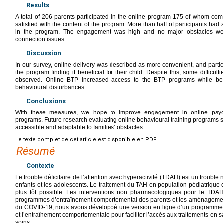
Results
A total of 206 parents participated in the online program 175 of whom comp
satisfied with the content of the program. More than half of participants had 
in the program. The engagement was high and no major obstacles were
connection issues.
Discussion
In our survey, online delivery was described as more convenient, and partici
the program finding it beneficial for their child. Despite this, some difficu
observed. Online BTP increased access to the BTP programs while b
behavioural disturbances.
Conclusions
With these measures, we hope to improve engagement in online psyc
programs. Future research evaluating online behavioural training programs
accessible and adaptable to families’ obstacles.
Le texte complet de cet article est disponible en PDF.
Résumé
Contexte
Le trouble déficitaire de l’attention avec hyperactivité (TDAH) est un troub
enfants et les adolescents. Le traitement du TAH en population pédiatrique doit
plus tôt possible. Les interventions non pharmacologiques pour le TDA
programmes d’entraînement comportemental des parents et les aménagemen
du COVID-19, nous avons développé une version en ligne d’un programme 
et l’entraînement comportementale pour faciliter l’accès aux traitements en s
soins.