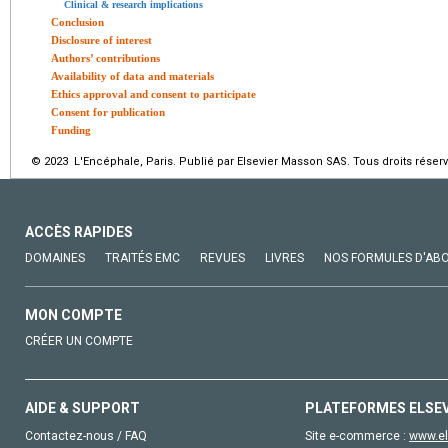
Clinical & research implications
Conclusion
Disclosure of interest
Authors’ contributions
Availability of data and materials
Ethics approval and consent to participate
Consent for publication
Funding
© 2023 L'Encéphale, Paris. Publié par Elsevier Masson SAS. Tous droits réserv
ACCÈS RAPIDES
DOMAINES
TRAITÉS EMC
REVUES
LIVRES
NOS FORMULES D'AB
MON COMPTE
CRÉER UN COMPTE
AIDE & SUPPORT
PLATEFORMES ELSE
Contactez-nous / FAQ
Site e-commerce :
www.el