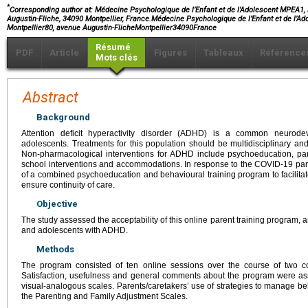
*
Corresponding author at: Médecine Psychologique de l’Enfant et de l’Adolescent MPEA1, H
Augustin-Fliche, 34090 Montpellier, France.Médecine Psychologique de l’Enfant et de l’Ad
Montpellier80, avenue Augustin-FlicheMontpellier34090France
Résumé
PDF
Article
Figures
Tableaux
Référence
Mots clés
Abstract
Background
Attention deficit hyperactivity disorder (ADHD) is a common neurode
adolescents. Treatments for this population should be multidisciplinary and
Non-pharmacological interventions for ADHD include psychoeducation, pa
school interventions and accommodations. In response to the COVID-19 pa
of a combined psychoeducation and behavioural training program to facilita
ensure continuity of care.
Objective
The study assessed the acceptability of this online parent training program,
and adolescents with ADHD.
Methods
The program consisted of ten online sessions over the course of two co
Satisfaction, usefulness and general comments about the program were a
visual-analogous scales. Parents/caretakers’ use of strategies to manage 
the Parenting and Family Adjustment Scales.