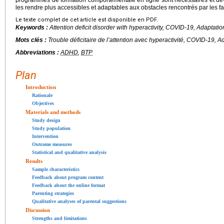
les rendre plus accessibles et adaptables aux obstacles rencontrés par les fa
Le texte complet de cet article est disponible en PDF.
Keywords :
Attention deficit disorder with hyperactivity, COVID-19, Adaptati
Mots clés :
Trouble déficitaire de l’attention avec hyperactivité, COVID-19,
Abbreviations :
ADHD
,
BTP
Plan
Introduction
Rationale
Objectives
Materials and methods
Study design
Study population
Intervention
Outcome measures
Statistical and qualitative analysis
Results
Sample characteristics
Feedback about program content
Feedback about the online format
Parenting strategies
Qualitative analyses of parental suggestions
Discussion
Strengths and limitations