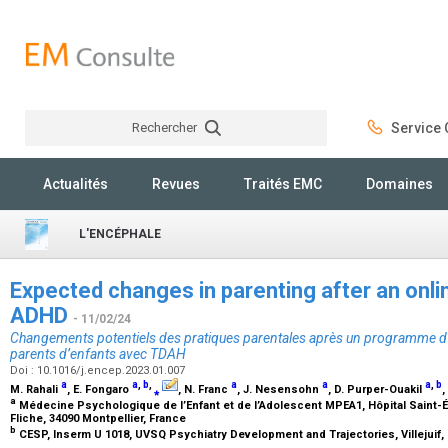
Rechercher
Service C
Rechercher
Actualités
Revues
Traités EMC
Domaines
L'ENCÉPHALE
Expected changes in parenting after an onlin
ADHD
- 11/02/24
Changements potentiels des pratiques parentales après un programme d’
parents d’enfants avec TDAH
Doi : 10.1016/j.encep.2023.01.007
a
a
,
b
,
a
a
a
,
b
M. Rahali
, E. Fongaro
⁎
, N. Franc
, J. Nesensohn
, D. Purper-Ouakil
,
a
Médecine Psychologique de l’Enfant et de l’Adolescent MPEA1, Hôpital Saint-Él
Fliche, 34090 Montpellier, France
b
CESP, Inserm U 1018, UVSQ Psychiatry Development and Trajectories, Villejuif,