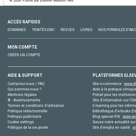
© 2024 Publié par Elsevier Masson SAS.
ACCÈS RAPIDES
DOMAINES
TRAITÉS EMC
REVUES
LIVRES
NOS FORMULES D'AB
MON COMPTE
CRÉER UN COMPTE
AIDE & SUPPORT
PLATEFORMES ELSE
Contactez-nous / FAQ
Site e-commerce :
www.el
Qui sommes-nous ?
Aide à la pratique clinique
Mentions légales
Portail pour les institution
© - Avertissements
Site d'information sur l'E
Termes et conditions d'utilisation
E-learning pour les infirmi
Politique rédactionnelle
Bibliothèque d'e-books Els
Politique publicitaire
Blog special IFSI :
www.gen
Cookie settings
Suivez notre actualité sur
Politique de la vie privée
Site d'emploi en santé :
e