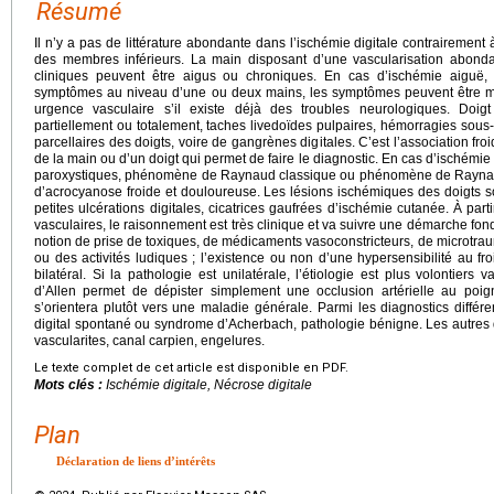
Résumé
Il n’y a pas de littérature abondante dans l’ischémie digitale contrairement
des membres inférieurs. La main disposant d’une vascularisation abond
cliniques peuvent être aigus ou chroniques. En cas d’ischémie aiguë, 
symptômes au niveau d’une ou deux mains, les symptômes peuvent être mult
urgence vasculaire s’il existe déjà des troubles neurologiques. Doigt
partiellement ou totalement, taches livedoïdes pulpaires, hémorragies sous
parcellaires des doigts, voire de gangrènes digitales. C’est l’association f
de la main ou d’un doigt qui permet de faire le diagnostic. En cas d’ischémie 
paroxystiques, phénomène de Raynaud classique ou phénomène de Raynau
d’acrocyanose froide et douloureuse. Les lésions ischémiques des doigts s
petites ulcérations digitales, cicatrices gaufrées d’ischémie cutanée. À par
vasculaires, le raisonnement est très clinique et va suivre une démarche fon
notion de prise de toxiques, de médicaments vasoconstricteurs, de microtra
ou des activités ludiques ; l’existence ou non d’une hypersensibilité au fro
bilatéral. Si la pathologie est unilatérale, l’étiologie est plus volontier
d’Allen permet de dépister simplement une occlusion artérielle au poigne
s’orientera plutôt vers une maladie générale. Parmi les diagnostics différ
digital spontané ou syndrome d’Acherbach, pathologie bénigne. Les autres di
vascularites, canal carpien, engelures.
Le texte complet de cet article est disponible en PDF.
Mots clés :
Ischémie digitale, Nécrose digitale
Plan
Déclaration de liens d’intérêts