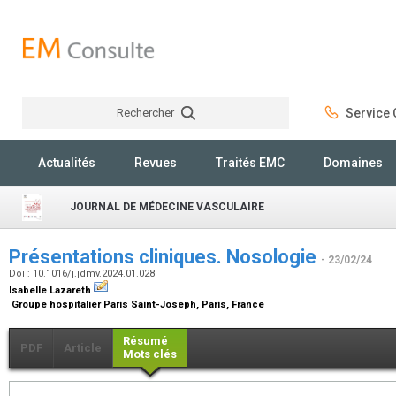
Rechercher
Service C
Rechercher
Actualités
Revues
Traités EMC
Domaines
JOURNAL DE MÉDECINE VASCULAIRE
Présentations cliniques. Nosologie
- 23/02/24
Doi : 10.1016/j.jdmv.2024.01.028
Isabelle Lazareth
Groupe hospitalier Paris Saint-Joseph, Paris, France
Résumé
PDF
Article
Mots clés