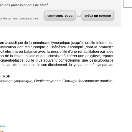
ce des professionnels de santé.
connectez-vous
ou
créez un compte
ur tester vos connaisances!
sion acoustique de la membrane tympanique jusqu'à l'oreille interne, en
indication doit tenir compte du bénéfice escompté (dont le pronostic
it être mis en balance avec la possibilité d'une réhabilitation par aide
on de la lésion initiale et peut consister à libérer une ankylose, réparer
imentoplastie, ou le plus souvent, confectionner une ossiculoplastie
rmettant de transmettre le son directement du tympan ou néotympan au
en PDF.
Membrane tympanique, Oreille moyenne, Chirurgie fonctionnelle auditive,
astie
ire