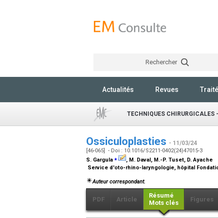
Rechercher
Actualités
Revues
Trait
TECHNIQUES CHIRURGICALES -
Ossiculoplasties
- 11/03/24
[46-065] - Doi : 10.1016/S2211-0402(24)47015-3
⁎
S. Gargula
, M. Daval, M.-P. Tuset, D. Ayache
Service d'oto-rhino-laryngologie, hôpital Fondati
Auteur correspondant.
Résumé
PDF
Article
Figures
Mots clés