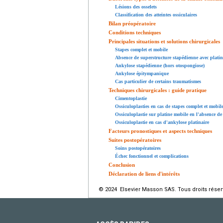
Lésions des osselets
Classification des atteintes ossiculaires
Bilan préopératoire
Conditions techniques
Principales situations et solutions chirurgicales
Stapes complet et mobile
Absence de superstructure stapédienne avec plati
Ankylose stapédienne (hors otospongiose)
Ankylose épitympanique
Cas particulier de certains traumatismes
Techniques chirurgicales : guide pratique
Cimentoplastie
Ossiculoplasties en cas de stapes complet et mobil
Ossiculoplastie sur platine mobile en l'absence de
Ossiculoplastie en cas d'ankylose platinaire
Facteurs pronostiques et aspects techniques
Suites postopératoires
Soins postopératoires
Échec fonctionnel et complications
Conclusion
Déclaration de liens d'intérêts
© 2024 Elsevier Masson SAS. Tous droits réser