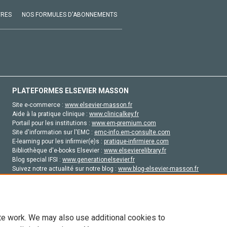
VRES
NOS FORMULES D'ABONNEMENTS
PLATEFORMES ELSEVIER MASSON
Site e-commerce :
www.elsevier-masson.fr
Aide à la pratique clinique :
www.clinicalkey.fr
Portail pour les institutions :
www.em-premium.com
Site d'information sur l'EMC :
emc-info.em-consulte.com
E-learning pour les infirmier(e)s :
pratique-infirmiere.com
Bibliothèque d'e-books Elsevier :
www.elsevierelibrary.fr
Blog special IFSI :
www.generationelsevier.fr
Suivez notre actualité sur notre blog :
www.blog-elsevier-masson.fr
Site d'emploi en santé :
emploisante.com
te work. We may also use additional cookies to