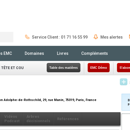
Service Client : 01 71 16 55 99
Mes alertes
Rechercher
és EMC
Domaines
Livres
Compléments
 TÊTE ET COU
Table des matières
EMC Démo
S'abon
on Adolphe-de-Rothschild, 29, rue Manin, 75019, Paris, France
B
p
Vidéos
Arbres
Références
Podcast
décisionnels