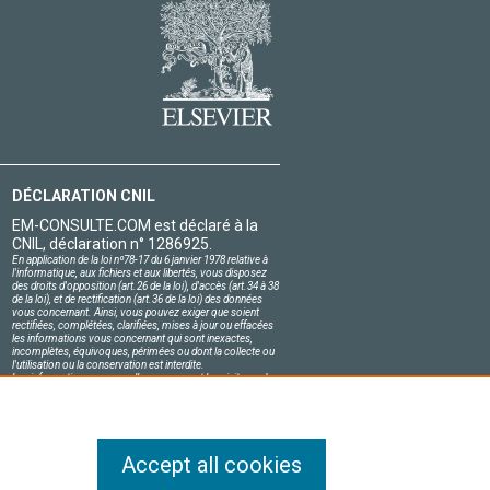
DÉCLARATION CNIL
EM-CONSULTE.COM est déclaré à la
CNIL, déclaration n° 1286925.
En application de la loi nº78-17 du 6 janvier 1978 relative à
l'informatique, aux fichiers et aux libertés, vous disposez
des droits d'opposition (art.26 de la loi), d'accès (art.34 à 38
de la loi), et de rectification (art.36 de la loi) des données
vous concernant. Ainsi, vous pouvez exiger que soient
rectifiées, complétées, clarifiées, mises à jour ou effacées
les informations vous concernant qui sont inexactes,
incomplètes, équivoques, périmées ou dont la collecte ou
l'utilisation ou la conservation est interdite.
Les informations personnelles concernant les visiteurs de
notre site, y compris leur identité, sont confidentielles.
Le responsable du site s'engage sur l'honneur à respecter
les conditions légales de confidentialité applicables en
France et à ne pas divulguer ces informations à des tiers.
Accept all cookies