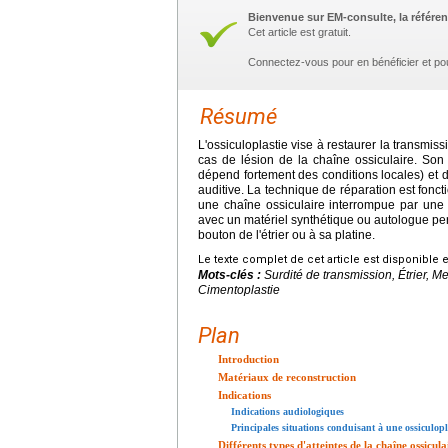
Bienvenue sur EM-consulte, la référen
Cet article est gratuit.
Connectez-vous pour en bénéficier et po
Résumé
L'ossiculoplastie vise à restaurer la transmis
cas de lésion de la chaîne ossiculaire. Son 
dépend fortement des conditions locales) et do
auditive. La technique de réparation est foncti
une chaîne ossiculaire interrompue par une c
avec un matériel synthétique ou autologue pe
bouton de l'étrier ou à sa platine.
Le texte complet de cet article est disponible 
Mots-clés :
Surdité de transmission, Étrier, 
Cimentoplastie
Plan
Introduction
Matériaux de reconstruction
Indications
Indications audiologiques
Principales situations conduisant à une ossiculopl
Différents types d'atteintes de la chaîne ossicula