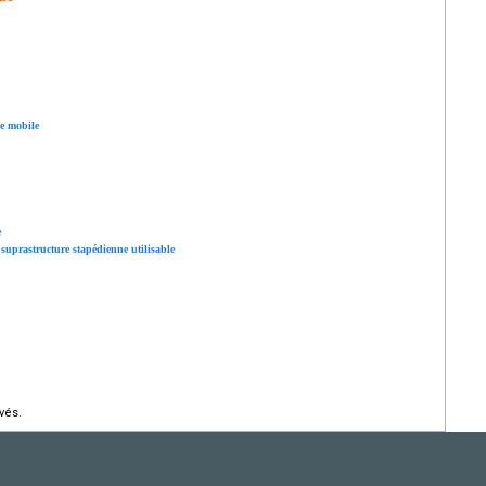
ne mobile
e
 suprastructure stapédienne utilisable
vés.