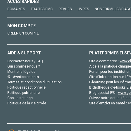
ACCÈS RAPIDES
DOMAINES
TRAITÉS EMC
REVUES
LIVRES
NOS FORMULES D'AB
MON COMPTE
CRÉER UN COMPTE
AIDE & SUPPORT
PLATEFORMES ELSE
Contactez-nous / FAQ
Site e-commerce :
www.el
Qui sommes-nous ?
Aide à la pratique clinique
Mentions légales
Portail pour les institution
© - Avertissements
Site d'information sur l'E
Termes et conditions d'utilisation
E-learning pour les infirmi
Politique rédactionnelle
Bibliothèque d'e-books Els
Politique publicitaire
Blog special IFSI :
www.gen
Cookie settings
Suivez notre actualité sur
Politique de la vie privée
Site d'emploi en santé :
e