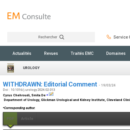
Rechercher
Service C
Rechercher
Actualités
Revues
Traités EMC
Domaines
UROLOGY
WITHDRAWN: Editorial Comment
- 19/03/24
Doi : 10.1016/j.urology.2024.02.013
⁎
Cyrus Chehroudi, Smita De
Department of Urology, Glickman Urological and Kidney Institute, Cleveland Clini
⁎
Corresponding author.
PDF
Article