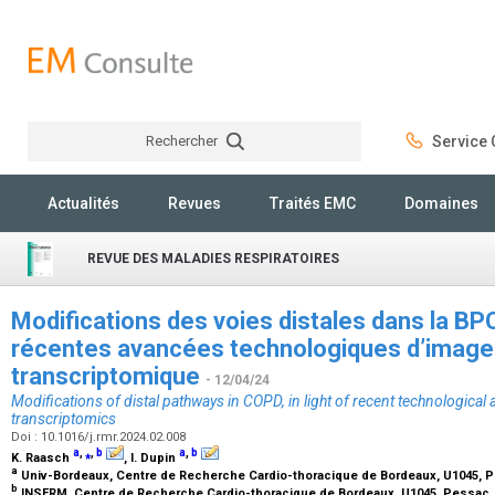
Rechercher
Service C
Rechercher
Actualités
Revues
Traités EMC
Domaines
REVUE DES MALADIES RESPIRATOIRES
Modifications des voies distales dans la BPC
récentes avancées technologiques d’imager
transcriptomique
- 12/04/24
Modifications of distal pathways in COPD, in light of recent technologica
transcriptomics
Doi : 10.1016/j.rmr.2024.02.008
a
,
⁎
,
b
a
,
b
K. Raasch
, I. Dupin
a
Univ-Bordeaux, Centre de Recherche Cardio-thoracique de Bordeaux, U1045, 
b
INSERM, Centre de Recherche Cardio-thoracique de Bordeaux, U1045, Pessac,