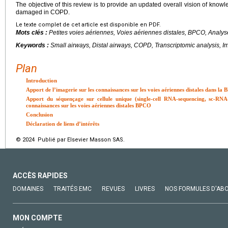
The objective of this review is to provide an updated overall vision of know
damaged in COPD.
Le texte complet de cet article est disponible en PDF.
Mots clés :
Petites voies aériennes, Voies aériennes distales, BPCO, Analys
Keywords :
Small airways, Distal airways, COPD, Transcriptomic analysis, I
Plan
Introduction
Apport de l’imagerie sur les connaissances sur les voies aériennes distales dans la
Apport du séquençage sur cellule unique (single-cell RNA-sequencing, sc-RNA-
connaissances sur les voies aériennes distales BPCO
Conclusion
Déclaration de liens d’intérêts
© 2024 Publié par Elsevier Masson SAS.
ACCÈS RAPIDES
DOMAINES
TRAITÉS EMC
REVUES
LIVRES
NOS FORMULES D'AB
MON COMPTE