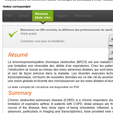
⁎
Auteur correspondant.
Résumé
PDF
Article
Figures
Références
Mots clés
Bienvenue sur EM-consulte, la référence des professionnels de santé.
Article gratuit.
c
Connectez-vous pour en bénéficier!
vo
Résumé
co
La bronchopneumopathie chronique obstructive (BPCO) est une maladie ch
une limitation non réversible des débits d’air expiratoires. Chez les pati
l’obstruction se trouve au niveau des voies aériennes distales, qui sont remo
et ceci de façon précoce dans la maladie. Les récentes avancées tech
transcriptomique, ont fourni de nouvelles données sur ce site clé du poumon.
une vision globale et récente des connaissances sur les voies distales et leu
Le texte complet de cet article est disponible en PDF.
Summary
Chronic obstructive pulmonary disease (COPD) is a chronic respiratory di
limitation of expiratory airflow. In patients with COPD, distal airways are th
course of the disease, they show signs of being remodeled, inflamed, an
advances, particularly in imaging and transcriptomics, have provided new i