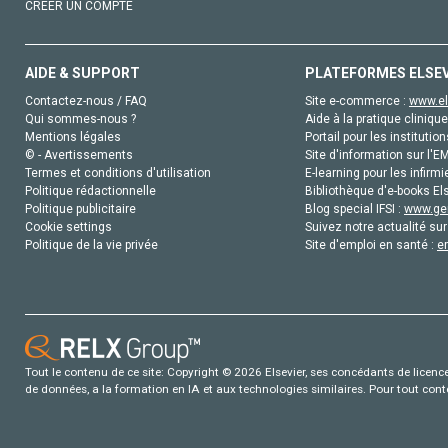
CRÉER UN COMPTE
AIDE & SUPPORT
PLATEFORMES ELSE
Contactez-nous / FAQ
Site e-commerce :
www.el
Qui sommes-nous ?
Aide à la pratique clinique
Mentions légales
Portail pour les institution
© - Avertissements
Site d'information sur l'E
Termes et conditions d'utilisation
E-learning pour les infirmi
Politique rédactionnelle
Bibliothèque d'e-books Els
Politique publicitaire
Blog special IFSI :
www.gen
Cookie settings
Suivez notre actualité sur
Politique de la vie privée
Site d'emploi en santé :
e
Tout le contenu de ce site: Copyright © 2026 Elsevier, ses concédants de licence e
de données, a la formation en IA et aux technologies similaires. Pour tout con