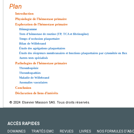
Plan
Introduction
Physiologie de l'hémostase primaire
Exploration de l'hémostase primaire
Hémogramme
Tests d'hémostase de routine (TP, TCA et fibrinogène)
Temps d'occlusion plaquettaire
Bilan de Willebrand
Étude des agrégations plaquettaires
Étude des récepteurs membranaires et fonctions plaquettaires par cytométrie en flux
Autres tests spécialisés
Pathologies de l'hémostase primaire
Thrombopénie
Thrombopathies
Maladie de Willebrand
Anomalies vasculaires
Conclusion
Déclaration de liens d'intérêts
© 2024 Elsevier Masson SAS. Tous droits réservés.
ACCÈS RAPIDES
DOMAINES
TRAITÉS EMC
REVUES
LIVRES
NOS FORMULES D'AB