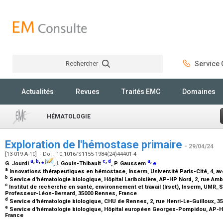
Rechercher
Service C
Rechercher
Actualités
Revues
Traités EMC
Domaines
HÉMATOLOGIE
Exploration de l'hémostase primaire
- 29/04/24
[13-019-A-10] - Doi : 10.1016/S1155-1984(24)44401-4
a
,
b
,
⁎
c
,
d
a
,
G. Jourdi
, I. Gouin-Thibault
, P. Gaussem
e
a
Innovations thérapeutiques en hémostase, Inserm, Université Paris-Cité, 4, av
b
Service d'hématologie biologique, Hôpital Lariboisière, AP-HP Nord, 2, rue Amb
c
Institut de recherche en santé, environnement et travail (Irset), Inserm, UMR_
Professeur-Léon-Bernard, 35000 Rennes, France
d
Service d'hématologie biologique, CHU de Rennes, 2, rue Henri-Le-Guilloux, 
e
Service d'hématologie biologique, Hôpital européen Georges-Pompidou, AP-HP 
France