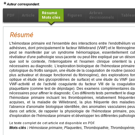
Auteur correspondant.
Résumé
Arbres
PDF
Article
Figures
Tablea
Mots clés
décisionnels
Résumé
L'hémostase primaire est l'ensemble des interactions entre l'endothélium vas
adhésives, dont principalement le facteur Willebrand (VWF) et le fibrinogè
peut se manifester par un syndrome hémorragique, essentiellement cu
révélateur d'une pathologie sous-jacente ou peut être expliqué par un déso
que soit le contexte, l'interrogatoire et l'examen clinique orientent l
nécessaires au diagnostic. L'exploration biologique de l'hémostase prima
cytologique du frottis sanguin, une étude de la coagulation de routine (asso
plus activateur et dosage fonctionnel du fibrinogène), des explorations fo
optique et étude des glycoprotéines de surface) et une étude du VWF (a
VWF-activité et de l'activité coagulante du facteur VIII de la coagulati
plaquettaire (comme test de dépistage). Des examens complémentaires dan
nécessaires pour affiner le diagnostic. Ces différents tests permettent le dia
l'hémostase primaire incluant les thrombopénies, relativement fréquente
acquises, et la maladie de Willebrand, la plus fréquente des maladies 
l'absence d'anomalie biologique identifiée, des anomalies vasculaires pe
dans cet article, de rappeler la physiologie de l'hémostase primaire, pour
d'exploration de l'hémostase primaire et développer les différentes patholog
Le texte complet de cet article est disponible en PDF.
Mots-clés :
Hémostase primaire, Plaquettes, Thrombopathie, Thrombopénie,