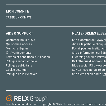
MON COMPTE
CRÉER UN COMPTE
AIDE & SUPPORT
PLATEFORMES ELSE
Contactez-nous / FAQ
Site e-commerce :
www.el
Qui sommes-nous ?
Aide à la pratique clinique
Mentions légales
Portail pour les institution
© - Avertissements
Site d'information sur l'E
Termes et conditions d'utilisation
E-learning pour les infirmi
Politique rédactionnelle
Bibliothèque d'e-books Els
Politique publicitaire
Blog special IFSI :
www.gen
Cookie settings
Suivez notre actualité sur
Politique de la vie privée
Site d'emploi en santé :
e
Tout le contenu de ce site: Copyright © 2026 Elsevier, ses concédants de licence e