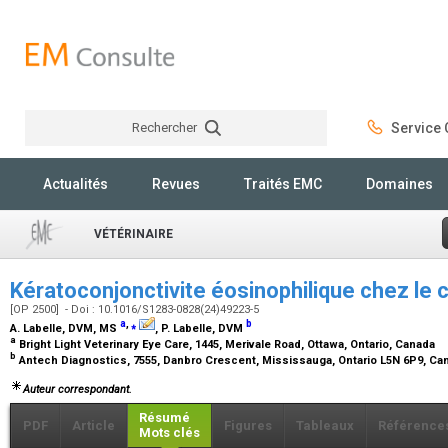
Rechercher
Service C
Rechercher
Actualités
Revues
Traités EMC
Domaines
VÉTÉRINAIRE
Kératoconjonctivite éosinophilique chez le 
[OP 2500] - Doi : 10.1016/S1283-0828(24)49223-5
a
,
⁎
b
A. Labelle,
DVM, MS
, P. Labelle,
DVM
a
Bright Light Veterinary Eye Care, 1445, Merivale Road, Ottawa, Ontario, Canada
b
Antech Diagnostics, 7555, Danbro Crescent, Mississauga, Ontario L5N 6P9, C
Auteur correspondant.
Résumé
PDF
Article
Figures
Tableaux
Référence
Mots clés