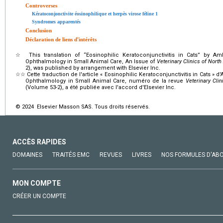
Controverses
Kératoconjonctivite éosinophilique et herpès virose féline 1
Syndromes apparentés
Conclusion
Déclaration de liens d'intérêts
☆
This translation of “Eosinophilic Keratoconjunctivitis in Cats” by A
Ophthalmology in Small Animal Care, An Issue of
Veterinary Clinics of Nort
2), was published by arrangement with Elsevier Inc.
☆☆
Cette traduction de l'article « Eosinophilic Keratoconjunctivitis in Cats » 
Ophthalmology in Small Animal Care, numéro de la revue
Veterinary Cli
(Volume 53-2), a été publiée avec l'accord d'Elsevier Inc.
© 2024 Elsevier Masson SAS. Tous droits réservés.
ACCÈS RAPIDES
DOMAINES
TRAITÉS EMC
REVUES
LIVRES
NOS FORMULES D'AB
MON COMPTE
CRÉER UN COMPTE