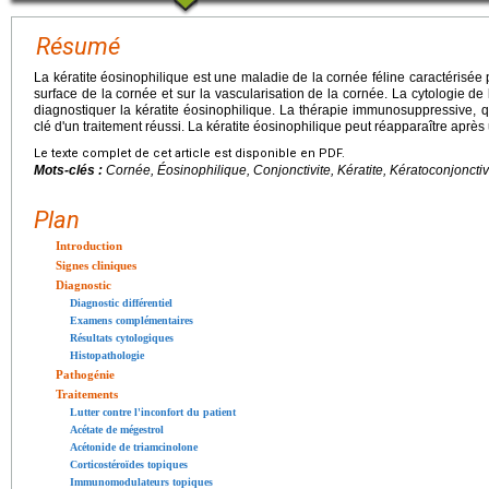
Résumé
La kératite éosinophilique est une maladie de la cornée féline caractérisée
surface de la cornée et sur la vascularisation de la cornée. La cytologie de
diagnostiquer la kératite éosinophilique. La thérapie immunosuppressive, qu
clé d'un traitement réussi. La kératite éosinophilique peut réapparaître après 
Le texte complet de cet article est disponible en PDF.
Mots-clés :
Cornée, Éosinophilique, Conjonctivite, Kératite, Kératoconjonctiv
Plan
Introduction
Signes cliniques
Diagnostic
Diagnostic différentiel
Examens complémentaires
Résultats cytologiques
Histopathologie
Pathogénie
Traitements
Lutter contre l'inconfort du patient
Acétate de mégestrol
Acétonide de triamcinolone
Corticostéroïdes topiques
Immunomodulateurs topiques