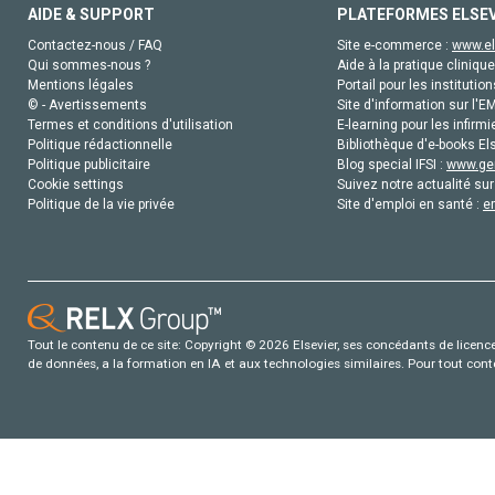
AIDE & SUPPORT
PLATEFORMES ELSE
Contactez-nous / FAQ
Site e-commerce :
www.el
Qui sommes-nous ?
Aide à la pratique clinique
Mentions légales
Portail pour les institution
© - Avertissements
Site d'information sur l'E
Termes et conditions d'utilisation
E-learning pour les infirmi
Politique rédactionnelle
Bibliothèque d'e-books Els
Politique publicitaire
Blog special IFSI :
www.gen
Cookie settings
Suivez notre actualité sur
Politique de la vie privée
Site d'emploi en santé :
e
Tout le contenu de ce site: Copyright © 2026 Elsevier, ses concédants de licence e
de données, a la formation en IA et aux technologies similaires. Pour tout con