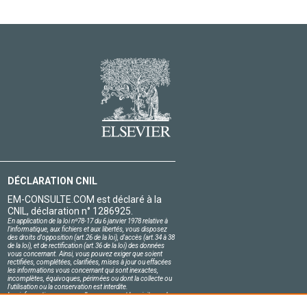
DÉCLARATION CNIL
EM-CONSULTE.COM est déclaré à la
CNIL, déclaration n° 1286925.
En application de la loi nº78-17 du 6 janvier 1978 relative à
l'informatique, aux fichiers et aux libertés, vous disposez
des droits d'opposition (art.26 de la loi), d'accès (art.34 à 38
de la loi), et de rectification (art.36 de la loi) des données
vous concernant. Ainsi, vous pouvez exiger que soient
rectifiées, complétées, clarifiées, mises à jour ou effacées
les informations vous concernant qui sont inexactes,
incomplètes, équivoques, périmées ou dont la collecte ou
l'utilisation ou la conservation est interdite.
Les informations personnelles concernant les visiteurs de
notre site, y compris leur identité, sont confidentielles.