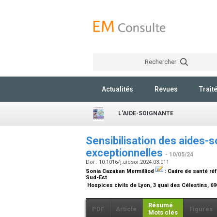
Rechercher
Actualités
Revues
Trait
L'AIDE-SOIGNANTE
Sensibilisation des aides-s
exceptionnelles
- 10/05/24
Doi : 10.1016/j.aidsoi.2024.03.011
Sonia Cazaban Mermilliod
:
Cadre de santé réf
Sud-Est
Hospices civils de Lyon, 3 quai des Célestins, 6
Résumé
PDF
Article
Figures
Mots clés