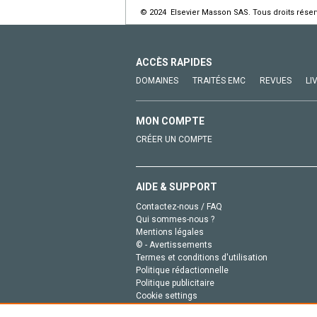
© 2024 Elsevier Masson SAS. Tous droits réser
ACCÈS RAPIDES
DOMAINES
TRAITÉS EMC
REVUES
LI
MON COMPTE
CRÉER UN COMPTE
AIDE & SUPPORT
Contactez-nous / FAQ
Qui sommes-nous ?
Mentions légales
© - Avertissements
Termes et conditions d'utilisation
Politique rédactionnelle
Politique publicitaire
Cookie settings
Politique de la vie privée