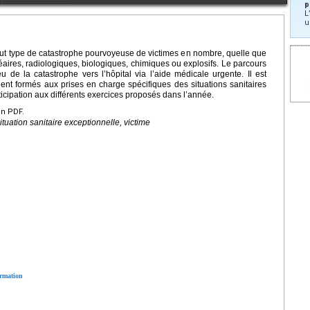
p
L
u
tout type de catastrophe pourvoyeuse de victimes en nombre, quelle que
cléaires, radiologiques, biologiques, chimiques ou explosifs. Le parcours
u de la catastrophe vers l’hôpital via l’aide médicale urgente. Il est
ient formés aux prises en charge spécifiques des situations sanitaires
ticipation aux différents exercices proposés dans l’année.
en PDF.
tuation sanitaire exceptionnelle, victime
ormation