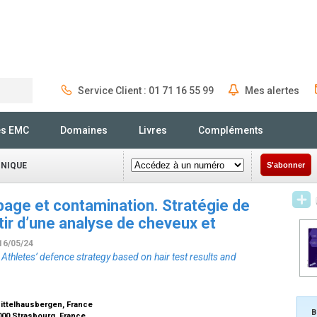
Service Client : 01 71 16 55 99
Mes alertes
Rechercher
és EMC
Domaines
Livres
Compléments
INIQUE
S'abonner
opage et contamination. Stratégie de
tir d’une analyse de cheveux et
 16/05/24
Athletes’ defence strategy based on hair test results and
 Mittelhausbergen, France
B
000 Strasbourg, France