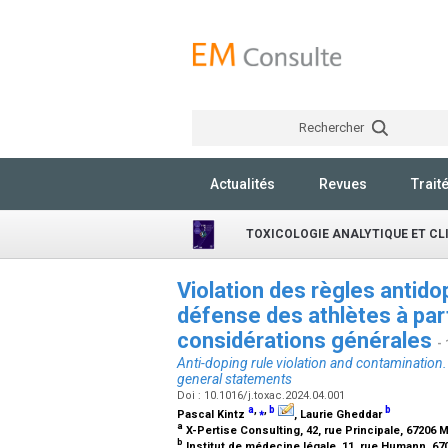
Rechercher
Actualités
Revues
Trait
TOXICOLOGIE ANALYTIQUE ET CL
Violation des règles antid
défense des athlètes à par
considérations générales
-
Anti-doping rule violation and contamination. 
general statements
Doi : 10.1016/j.toxac.2024.04.001
a
,
⁎
,
b
b
Pascal Kintz
, Laurie Gheddar
a
X-Pertise Consulting, 42, rue Principale, 67206
b
Institut de médecine légale, 11, rue Humann, 67