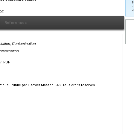
p
L
u
DF.
Références
tation, Contamination
ontamination
en PDF.
ique. Publié par Elsevier Masson SAS. Tous droits réservés.