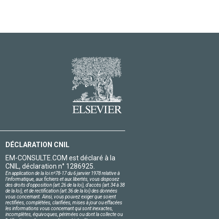
DÉCLARATION CNIL
EM-CONSULTE.COM est déclaré à la
CNIL, déclaration n° 1286925.
En application de la loi nº78-17 du 6 janvier 1978 relative à
l'informatique, aux fichiers et aux libertés, vous disposez
des droits d'opposition (art.26 de la loi), d'accès (art.34 à 38
de la loi), et de rectification (art.36 de la loi) des données
vous concernant. Ainsi, vous pouvez exiger que soient
rectifiées, complétées, clarifiées, mises à jour ou effacées
les informations vous concernant qui sont inexactes,
incomplètes, équivoques, périmées ou dont la collecte ou