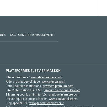
VRES
NOS FORMULES D'ABONNEMENTS
PLATEFORMES ELSEVIER MASSON
Site e-commerce :
www.elsevier-masson.fr
Aide à la pratique clinique :
www.clinicalkey.fr
Portail pour les institutions :
www.em-premium.com
Site d'information sur l'EMC :
emc-info.em-consulte.com
E-learning pour les infirmier(e)s :
pratique-infirmiere.com
Bibliothèque d'e-books Elsevier :
www.elsevierelibrary.fr
Blog special IFSI :
www.generationelsevier.fr