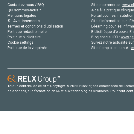
Contactez-nous / FAQ
Site e-commerce :
www.el
Qui sommes-nous ?
Aide à la pratique clinique
Mentions légales
Portail pour les institution
© - Avertissements
Site d'information sur l'E
Termes et conditions d'utilisation
E-learning pour les infirmi
Politique rédactionnelle
Bibliothèque d'e-books Els
Politique publicitaire
Blog special IFSI :
www.gen
Cookie settings
Suivez notre actualité sur
Politique de la vie privée
Site d'emploi en santé :
e
Tout le contenu de ce site: Copyright © 2026 Elsevier, ses concédants de licence e
de données, a la formation en IA et aux technologies similaires. Pour tout con