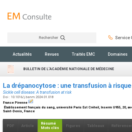
Rechercher
Service C
Rechercher
Actualités
Revues
Traités EMC
Domaines
BULLETIN DE L'ACADÉMIE NATIONALE DE MÉDECINE
La drépanocytose : une transfusion à risqu
Sickle cell disease: A transfusion at risk
Doi : 10.1016/j.banm.2024.01.018
France Pirenne
Établissement français du sang, université Paris Est Créteil, Inserm U955, 20, a
Saint-Denis, France
Résumé
PDF
Article
Figures
Tableaux
Référence
Mots clés