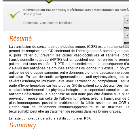
Bienvenue sur EM-consulte, la référence des professionnels de santé.
Article gratuit.
c
Connectez-vous pour en bénéficier!
vo
Résumé
co
La transfusion de concentrés de globules rouges (CGR) est un traitement ma
permet de remplacer les GR contenant de l’hémoglobine S pathologique pa
A, pour traiter ou prévenir les crises vaso-occlusives et l’anémie lors
transfusionnelle retardée (HPTR) est un accident qui met en jeu le pronost
patients, est sous-estimée. L’HPTR est essentiellement la conséquence d’un
vis-à-vis des antigènes de groupes sanguins du donneur. Il existe un poly
antigènes de groupes sanguins entre donneurs d’origine caucasienne et ces 
antillaise. En cas de conflit antigène/anticorps anti-érythrocytaires, ces
sévères d’hémolyse intravasculaire, avec l’activation du complément jusq
parle d’hyperhémolyse car les propres GR du patient sont détruits. Des mé
circulant interviennent. La physiopathologie reste cependant complexe, c
anticorps détectables, le diagnostic ne doit donc pas être éliminé si le bi
prévention repose sur celle de l’allo-immunisation, avec la transfusion d
plus immunogènes, posant le problème de la faible ressource en CGR de 
l’introduction de traitements immunosuppresseurs, tel le rituximab. L
(éculizumab) peut être un traitement de recours dans les formes graves.
Le texte complet de cet article est disponible en PDF.
Summary