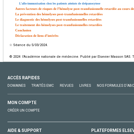
L’allo-immunisation chez les patients atteints de drépanocytose
Autres facteurs de risques de l’hémolyse post-transfusionnelle retardée au cours d
La prévention des hémolyses post-transfusionnelles retardées
Le diagnostic des hémolyses post-transfusionnelles retardées
Le traitement des hémolyses post-transfusionnelles retardées
Conclusion
Déclaration de liens d’intérêts
☆
Séance du 5/03/2024.
© 2024 l'Académie nationale de médecine. Publié par Elsevier Masson SAS. To
ACCÈS RAPIDES
DOMAINES
TRAITÉS EMC
REVUES
LIVRES
NOS FORMULES D'AB
MON COMPTE
CRÉER UN COMPTE
AIDE & SUPPORT
PLATEFORMES ELSE