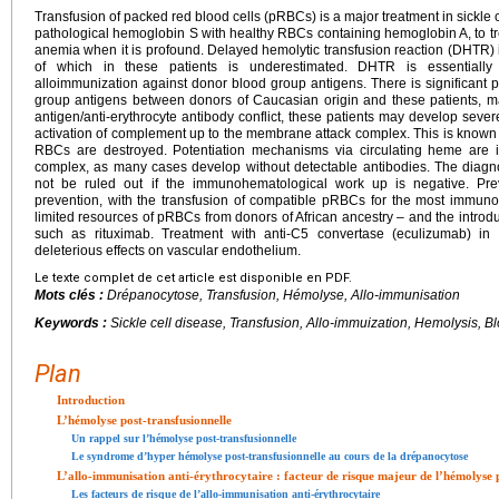
Transfusion of packed red blood cells (pRBCs) is a major treatment in sickle 
pathological hemoglobin S with healthy RBCs containing hemoglobin A, to tr
anemia when it is profound. Delayed hemolytic transfusion reaction (DHTR) is
of which in these patients is underestimated. DHTR is essentially 
alloimmunization against donor blood group antigens. There is significant 
group antigens between donors of Caucasian origin and these patients, main
antigen/anti-erythrocyte antibody conflict, these patients may develop sever
activation of complement up to the membrane attack complex. This is known 
RBCs are destroyed. Potentiation mechanisms via circulating heme are 
complex, as many cases develop without detectable antibodies. The diagn
not be ruled out if the immunohematological work up is negative. Pre
prevention, with the transfusion of compatible pRBCs for the most immun
limited resources of pRBCs from donors of African ancestry – and the intro
such as rituximab. Treatment with anti-C5 convertase (eculizumab) in
deleterious effects on vascular endothelium.
Le texte complet de cet article est disponible en PDF.
Mots clés :
Drépanocytose, Transfusion, Hémolyse, Allo-immunisation
Keywords :
Sickle cell disease, Transfusion, Allo-immuization, Hemolysis, 
Plan
Introduction
L’hémolyse post-transfusionnelle
Un rappel sur l’hémolyse post-transfusionnelle
Le syndrome d’hyper hémolyse post-transfusionnelle au cours de la drépanocytose
L’allo-immunisation anti-érythrocytaire : facteur de risque majeur de l’hémolyse 
Les facteurs de risque de l’allo-immunisation anti-érythrocytaire