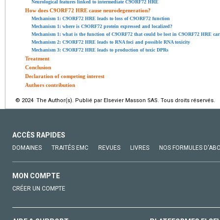
Neurological features linked to intermediate C9ORF72 HRE
How does C9ORF72 HRE cause neurodegeneration?
Mechanism 1: C9ORF72 HRE leads to loss of C9ORF72 function
Mechanism 1: where is C9ORF72 protein expressed and localized?
Mechanism 1: what is the function of C9ORF72 that could be lost in C9ORF72 HRE carr
Mechanism 2: C9ORF72 HRE leads to RNA foci and possible RNA toxicity
Mechanism 3: C9ORF72 HRE leads to production of toxic DPRs
Treatment
Conclusion
Declaration of competing interest
Authors contribution
© 2024 The Author(s). Publié par Elsevier Masson SAS. Tous droits réservés.
ACCÈS RAPIDES
DOMAINES
TRAITÉS EMC
REVUES
LIVRES
NOS FORMULES D'AB
MON COMPTE
CRÉER UN COMPTE