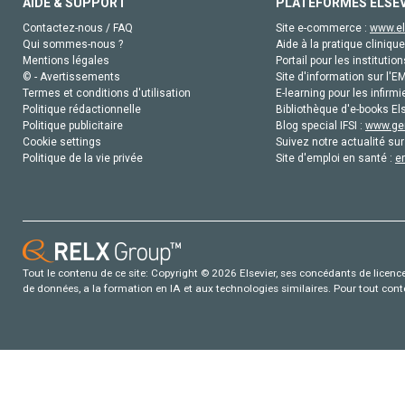
AIDE & SUPPORT
PLATEFORMES ELSE
Contactez-nous / FAQ
Site e-commerce :
www.el
Qui sommes-nous ?
Aide à la pratique clinique
Mentions légales
Portail pour les institution
© - Avertissements
Site d'information sur l'E
Termes et conditions d'utilisation
E-learning pour les infirmi
Politique rédactionnelle
Bibliothèque d'e-books Els
Politique publicitaire
Blog special IFSI :
www.gen
Cookie settings
Suivez notre actualité sur
Politique de la vie privée
Site d'emploi en santé :
e
Tout le contenu de ce site: Copyright © 2026 Elsevier, ses concédants de licence e
de données, a la formation en IA et aux technologies similaires. Pour tout con