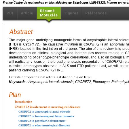
France.Centre de recherches en biomédecine de Strasbourg, UMR-S1329, Inserm, univers
Résumé
PDF
Article
Figures
Références
Mots clés
Abstract
The major gene underlying monogenic forms of amyotrophic lateral sclero
(FTD) is
C9ORF72.
The causative mutation in
C9ORF72
is an abnormal he
(HRE) located in the first intron of the gene. The aim of this review is to 
developments on clinical, biological and therapeutics aspects related to
C
understanding of genotype-phenotype correlations, and also on biological 
will particularly focus on the broad phenotypic presentation of
C9ORF72-
rel
classical phenotypes observed in ALS and FTD patients. Last, we will comme
patients carrying a
C9ORF72
HRE.
Le texte complet de cet article est disponible en PDF.
Keywords :
Amyotrophic lateral sclerosis, C9ORF72, Phenotype, Pathophys
Plan
Introduction
C9ORF72 involvement in neurological diseases
C9ORF72 in amyotrophic lateral sclerosis
C9ORF72 in fronto-temporal lobar dementia
C9ORF72 in psychiatric disturbances
C9ORF72 in other neurological disorders