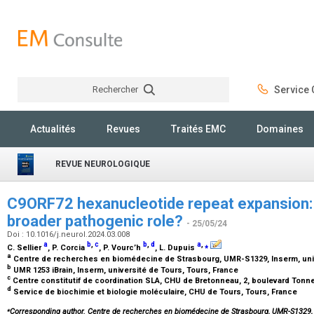
Rechercher
Service C
Rechercher
Actualités
Revues
Traités EMC
Domaines
REVUE NEUROLOGIQUE
C9ORF72 hexanucleotide repeat expansion:
broader pathogenic role?
- 25/05/24
Doi : 10.1016/j.neurol.2024.03.008
a
b
,
c
b
,
d
a
,
⁎
C. Sellier
, P. Corcia
, P. Vourc’h
, L. Dupuis
a
Centre de recherches en biomédecine de Strasbourg, UMR-S1329, Inserm, univ
b
UMR 1253 iBrain, Inserm, université de Tours, Tours, France
c
Centre constitutif de coordination SLA, CHU de Bretonneau, 2, boulevard Tonne
d
Service de biochimie et biologie moléculaire, CHU de Tours, Tours, France
⁎
Corresponding author
. Centre de recherches en biomédecine de Strasbourg, UMR-S1329, I