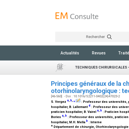
Rechercher
Actualités
Revues
Trait
TECHNIQUES CHIRURGICALES -
Principes généraux de la c
otorhinolaryngologique : te
[46-560] - Doi : 10.1016/S2211-0402(24)47023-2
a
,
b
,
⁎
S. Vergez
:
Professeur des universités, p
d
hospitalier
, B. Lallemant
:
Professeur des universi
a
,
b
praticien hospitalier
, B. Vairel
:
Praticien hospit
a
,
b
Bories
:
Professeur des universités, praticien 
b
hospitalier
, M.H. Mella
:
Interne
a
Département de chirurgie, Otorhinolaryngologie 