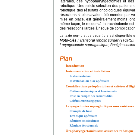
latérales, des hypopharyngectomies et des 
robotique. Une stricte sélection des patients 
robotique des résultats oncologiques équival
résections si elles avaient été menées par voi
mise en place, est généralement moins long 
même façon, le recours à la trachéotomie est r
des résections larges à risque de complication
Le texte complet de cet article est disponible 
Mots-clés :
Transoral robotic surgery
(TORS), 
Laryngectomie supraglottique, Basiglossect
Plan
Introduction
Instrumentation et installation
Instrumentation
Installation au bloc opératoire
Considérations préopératoires et critères d'éligib
Critères anatomiques et fonctionnels
Prise en compte des comorbidités
Critères carcinologiques
Laryngectomies supraglottiques sous assistance
Concepts de base
Technique opératoire
Résultats oncologiques
Résultats fonctionnels
Oropharyngectomies sous assistance robotique