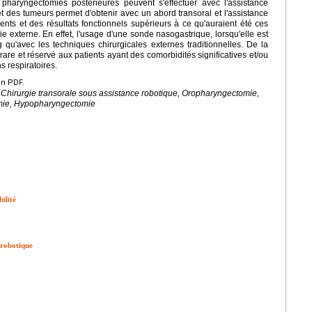
pharyngectomies postérieures peuvent s'effectuer avec l'assistance
et des tumeurs permet d'obtenir avec un abord transoral et l'assistance
ents et des résultats fonctionnels supérieurs à ce qu'auraient été ces
e externe. En effet, l'usage d'une sonde nasogastrique, lorsqu'elle est
qu'avec les techniques chirurgicales externes traditionnelles. De la
are et réservé aux patients ayant des comorbidités significatives et/ou
s respiratoires.
en PDF.
Chirurgie transorale sous assistance robotique, Oropharyngectomie,
omie, Hypopharyngectomie
ilité
 robotique