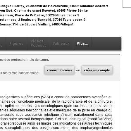
 Rangueil-Larrey, 24 chemin de Pouvourville, 31059 Toulouse cedex 9
Lyon Sud, Chemin de grand Revoyet, 69495 Pierre-Bénite
 Carémeau, Place du Pr Debré, 30029 Nîmes cedex 9
Bretonneau, 2 Boulevard Tonnellé, 37044 Tours cedex 9
ussy, 114 rue Edouard Vaillant, 94800 Villejuif
Vidéos
Figures
Tableaux
Plus...
ls
Podcast
ce des professionnels de santé.
connectez-vous
ou
créez un compte
ur tester vos connaisances!
érodigestives supérieures (VAS) a connu de nombreuses avancées au
ines de l'oncologie médicale, de la radiothérapie et de la chirurgie.
: optimiser les résultats oncologiques (gain sur les taux de survie et
ter les séquelles fonctionnelles et esthétiques de la prise en charge du
ansorale sous assistance robotique s'inscrit parfaitement dans cette
ns notre arsenal thérapeutique. Cet outil chirurgical (robot Da Vinci)
soral et repousse ainsi les limites des indications des autres techniques
ies supraglottiques, des basiglossectomies, des oropharyngectomies