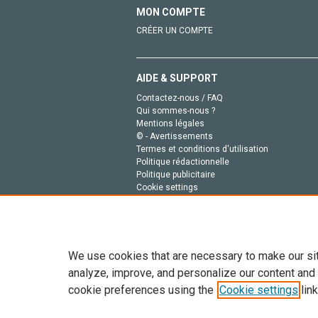
MON COMPTE
CRÉER UN COMPTE
AIDE & SUPPORT
Contactez-nous / FAQ
Qui sommes-nous ?
Mentions légales
© - Avertissements
Termes et conditions d'utilisation
Politique rédactionnelle
Politique publicitaire
Cookie settings
Politique de la vie privée
We use cookies that are necessary to make our si
analyze, improve, and personalize our content and
cookie preferences using the
Cookie settings
link
Tout le contenu de ce site: Copyright © 2026 Else
de données, a la formation en IA et aux technol