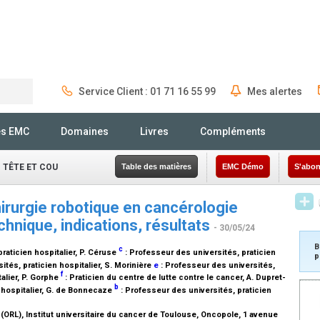
Service Client : 01 71 16 55 99
Mes alertes
Rechercher
és EMC
Domaines
Livres
Compléments
 TÊTE ET COU
Table des matières
EMC Démo
S'abon
hirurgie robotique en cancérologie
chnique, indications, résultats
- 30/05/24
B
c
raticien hospitalier
, P. Céruse
:
Professeur des universités, praticien
p
tés, praticien hospitalier
, S. Morinière
e
:
Professeur des universités,
f
alier
, P. Gorphe
:
Praticien du centre de lutte contre le cancer
, A. Dupret-
b
hospitalier
, G. de Bonnecaze
:
Professeur des universités, praticien
(ORL), Institut universitaire du cancer de Toulouse, Oncopole, 1 avenue