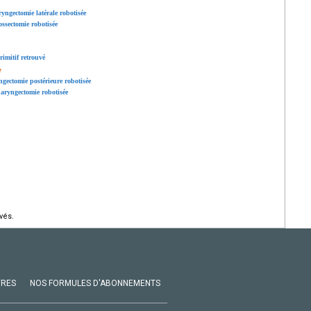
ryngectomie latérale robotisée
ossectomie robotisée
rimitif retrouvé
e
ngectomie postérieure robotisée
haryngectomie robotisée
vés.
VRES
NOS FORMULES D'ABONNEMENTS