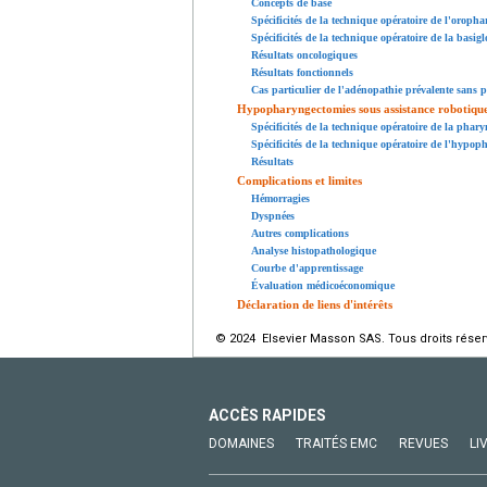
Concepts de base
Spécificités de la technique opératoire de l'oropha
Spécificités de la technique opératoire de la basigl
Résultats oncologiques
Résultats fonctionnels
Cas particulier de l'adénopathie prévalente sans p
Hypopharyngectomies sous assistance robotiqu
Spécificités de la technique opératoire de la phary
Spécificités de la technique opératoire de l'hypop
Résultats
Complications et limites
Hémorragies
Dyspnées
Autres complications
Analyse histopathologique
Courbe d'apprentissage
Évaluation médicoéconomique
Déclaration de liens d'intérêts
© 2024 Elsevier Masson SAS. Tous droits réser
ACCÈS RAPIDES
DOMAINES
TRAITÉS EMC
REVUES
LI