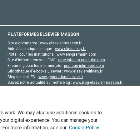
PLATEFORMES ELSEVIER MASSON
Site e-commerce :
www.elsevier-masson.fr
Aide à la pratique clinique :
www.clinicalkey.fr
Portail pour les institutions :
www.em-premium.com
Site d'information sur l'EMC :
emc-info.em-consulte.com
E-learning pour les infirmier(e)s :
pratique-infirmiere.com
Bibliothèque d'e-books Elsevier :
www.elsevierelibrary.fr
Blog special IFSI :
www.generationelsevier.fr
Suivez notre actualité sur notre blog :
www.blog-elsevier-masson.fr
Site d'emploi en santé :
emploisante.com
te work. We may also use additional cookies to
 your digital experience. You can manage your
. For more information, see our
Cookie Policy
vier, ses concédants de licence et ses contributeurs. Tout les droits sont réservés, y 
ogies similaires. Pour tout contenu en libre accès, les conditions de licence Creati