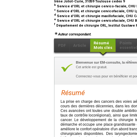
Irène Joliot-Curie, 31059 Toulouse cedex 9
b
Service d'ORL et chirurgie cervico-faciale, CHU
c
Service d'ORL et chirurgie cervicofaciale, CHU 
d
Service d'ORL et chirurgie maxillofaciale, CHU
e
Service d'ORL et chirurgie cervicofaciale, CHU 
f
Département de chirurgie ORL, Institut Gustave Ro
Auteur correspondant.
Résumé
Points
PDF
Article
Mots clés
essentie
Bienvenue sur EM-consulte, la référen
Cet article est gratuit.
Connectez-vous pour en bénéficier et po
Résumé
La prise en charge des cancers des voies a
cours des dernières décennies, dans les doma
Ces avancées ont toutes une double ambition 
taux de contrôle locorégional), ainsi que limi
cancer. Le développement de la chirurgie tr
démarche et occupe une place grandissante da
améliore le confort opératoire d'un abord tran
chirurgicales disponibles. Des laryngectom