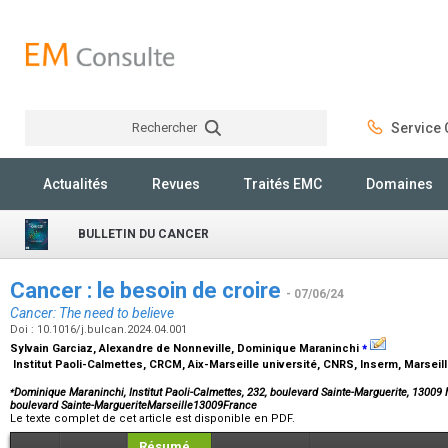
Rechercher
Service C
Rechercher
Actualités
Revues
Traités EMC
Domaines
BULLETIN DU CANCER
Cancer : le besoin de croire
- 07/06/24
Cancer: The need to believe
Doi : 10.1016/j.bulcan.2024.04.001
⁎
Sylvain Garciaz, Alexandre de Nonneville, Dominique Maraninchi
Institut Paoli-Calmettes, CRCM, Aix-Marseille université, CNRS, Inserm, Marseil
⁎
Dominique Maraninchi, Institut Paoli-Calmettes, 232, boulevard Sainte-Marguerite, 13009 M
boulevard Sainte-MargueriteMarseille13009France
Le texte complet de cet article est disponible en PDF.
Résumé