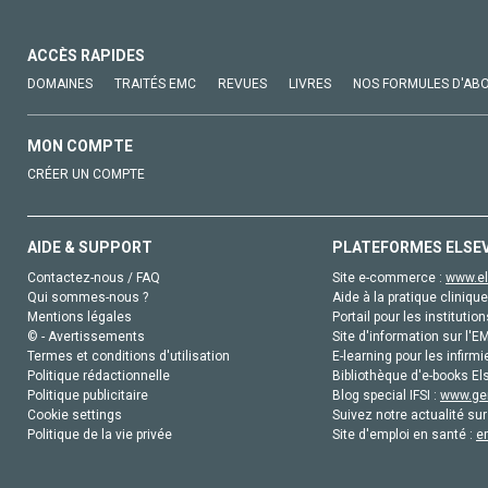
ACCÈS RAPIDES
DOMAINES
TRAITÉS EMC
REVUES
LIVRES
NOS FORMULES D'AB
MON COMPTE
CRÉER UN COMPTE
AIDE & SUPPORT
PLATEFORMES ELSE
Contactez-nous / FAQ
Site e-commerce :
www.el
Qui sommes-nous ?
Aide à la pratique clinique
Mentions légales
Portail pour les institution
© - Avertissements
Site d'information sur l'E
Termes et conditions d'utilisation
E-learning pour les infirmi
Politique rédactionnelle
Bibliothèque d'e-books Els
Politique publicitaire
Blog special IFSI :
www.gen
Cookie settings
Suivez notre actualité sur
Politique de la vie privée
Site d'emploi en santé :
e