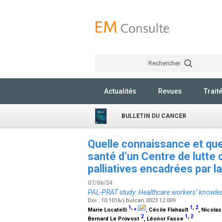
Rechercher
Actualités
Revues
Trait
BULLETIN DU CANCER
Quelle connaissance et que
santé d’un Centre de lutte 
palliatives encadrées par l
07/06/24
PAL-PRAT study: Healthcare workers’ knowledg
Doi : 10.1016/j.bulcan.2023.12.009
1
,
⁎
1
,
2
Marie Locatelli
, Cécile Flahault
, Nicola
2
1
,
2
Bernard Le Provost
, Léonor Fasse