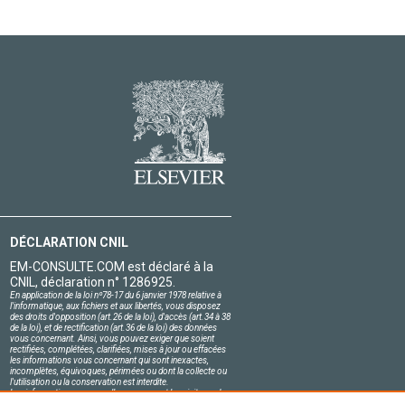
DÉCLARATION CNIL
EM-CONSULTE.COM est déclaré à la
CNIL, déclaration n° 1286925.
En application de la loi nº78-17 du 6 janvier 1978 relative à
l'informatique, aux fichiers et aux libertés, vous disposez
des droits d'opposition (art.26 de la loi), d'accès (art.34 à 38
de la loi), et de rectification (art.36 de la loi) des données
vous concernant. Ainsi, vous pouvez exiger que soient
rectifiées, complétées, clarifiées, mises à jour ou effacées
les informations vous concernant qui sont inexactes,
incomplètes, équivoques, périmées ou dont la collecte ou
l'utilisation ou la conservation est interdite.
Les informations personnelles concernant les visiteurs de
notre site, y compris leur identité, sont confidentielles.