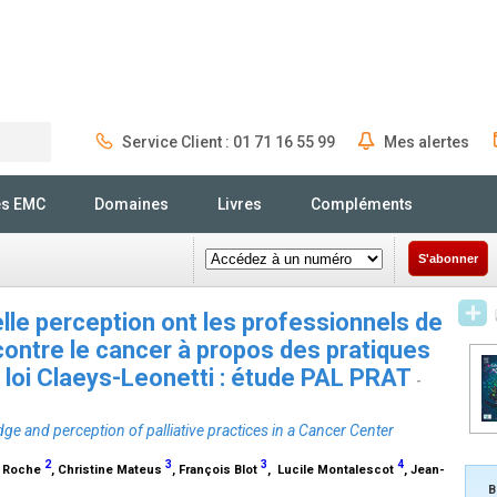
Service Client : 01 71 16 55 99
Mes alertes
Rechercher
és EMC
Domaines
Livres
Compléments
S'abonner
lle perception ont les professionnels de
contre le cancer à propos des pratiques
a loi Claeys-Leonetti : étude PAL PRAT
-
e and perception of palliative practices in a Cancer Center
2
3
3
4
s Roche
, Christine Mateus
, François Blot
, Lucile Montalescot
, Jean-
B