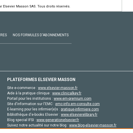
r Elsevier Masson SAS. Tous droits réservés.
VRES
NOS FORMULES D'ABONNEMENTS
PLATEFORMES ELSEVIER MASSON
Site e-commerce :
www.elsevier-masson.fr
Aide à la pratique clinique :
www.clinicalkey.fr
Portail pour les institutions :
www.em-premium.com
Site d'information sur l'EMC :
emc-info.em-consulte.com
E-learning pour les infirmier(e)s :
pratique-infirmiere.com
Bibliothèque d'e-books Elsevier :
www.elsevierelibrary.fr
Blog special IFSI :
www.generationelsevier.fr
Suivez notre actualité sur notre blog :
www.blog-elsevier-masson.fr
Site d'emploi en santé :
emploisante.com