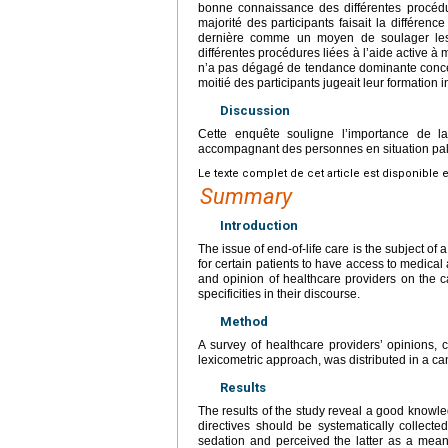
bonne connaissance des différentes procédure
majorité des participants faisait la différenc
dernière comme un moyen de soulager les 
différentes procédures liées à l’aide active à
n’a pas dégagé de tendance dominante concernan
moitié des participants jugeait leur formation i
Discussion
Cette enquête souligne l’importance de l
accompagnant des personnes en situation pall
Le texte complet de cet article est disponible 
Summary
Introduction
The issue of end-of-life care is the subject of 
for certain patients to have access to medical
and opinion of healthcare providers on the car
specificities in their discourse.
Method
A survey of healthcare providers’ opinions
lexicometric approach, was distributed in a ca
Results
The results of the study reveal a good knowle
directives should be systematically collecte
sedation and perceived the latter as a means 