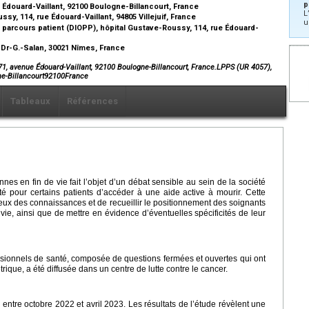
p
e Édouard-Vaillant, 92100 Boulogne-Billancourt, France
L
y, 114, rue Édouard-Vaillant, 94805 Villejuif, France
u
 parcours patient (DIOPP), hôpital Gustave-Roussy, 114, rue Édouard-
 Dr-G.-Salan, 30021 Nîmes, France
, 71, avenue Édouard-Vaillant, 92100 Boulogne-Billancourt, France.LPPS (UR 4057),
gne-Billancourt92100France
Tableaux
Références
s en fin de vie fait l’objet d’un débat sensible au sein de la société
té pour certains patients d’accéder à une aide active à mourir. Cette
 lieux des connaissances et de recueillir le positionnement des soignants
ie, ainsi que de mettre en évidence d’éventuelles spécificités de leur
sionnels de santé, composée de questions fermées et ouvertes qui ont
que, a été diffusée dans un centre de lutte contre le cancer.
ntre octobre 2022 et avril 2023. Les résultats de l’étude révèlent une