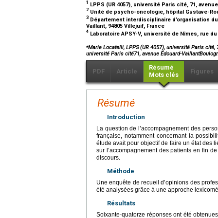
1
LPPS (UR 4057), université Paris cité, 71, avenu
2
Unité de psycho-oncologie, hôpital Gustave-Rouss
3
Département interdisciplinaire d’organisation du
Vaillant, 94805 Villejuif, France
4
Laboratoire APSY-V, université de Nîmes, rue du
⁎
Marie Locatelli, LPPS (UR 4057), université Paris cité
université Paris cité71, avenue Édouard-VaillantBoulo
Résumé
PDF
Article
Figures
Mots clés
Résumé
Introduction
La question de l’accompagnement des personne
française, notamment concernant la possibili
étude avait pour objectif de faire un état des
sur l’accompagnement des patients en fin de v
discours.
Méthode
Une enquête de recueil d’opinions des profes
été analysées grâce à une approche lexicométri
Résultats
Soixante-quatorze réponses ont été obtenues e