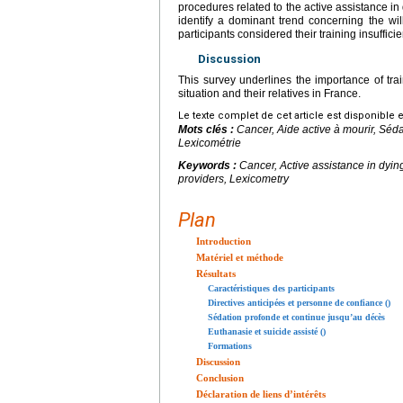
procedures related to the active assistance in
identify a dominant trend concerning the will
participants considered their training insufficien
Discussion
This survey underlines the importance of train
situation and their relatives in France.
Le texte complet de cet article est disponible 
Mots clés :
Cancer, Aide active à mourir, Séd
Lexicométrie
Keywords :
Cancer, Active assistance in dyi
providers, Lexicometry
Plan
Introduction
Matériel et méthode
Résultats
Caractéristiques des participants
Directives anticipées et personne de confiance ()
Sédation profonde et continue jusqu’au décès
Euthanasie et suicide assisté ()
Formations
Discussion
Conclusion
Déclaration de liens d’intérêts