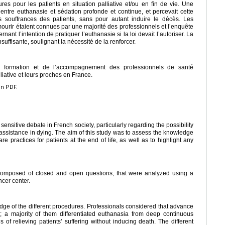
s pour les patients en situation palliative et/ou en fin de vie. Une
e entre euthanasie et sédation profonde et continue, et percevait cette
souffrances des patients, sans pour autant induire le décès. Les
 mourir étaient connues par une majorité des professionnels et l’enquête
t l’intention de pratiquer l’euthanasie si la loi devait l’autoriser. La
nsuffisante, soulignant la nécessité de la renforcer.
a formation et de l’accompagnement des professionnels de santé
iative et leurs proches en France.
en PDF.
a sensitive debate in French society, particularly regarding the possibility
 assistance in dying. The aim of this study was to assess the knowledge
e practices for patients at the end of life, as well as to highlight any
, composed of closed and open questions, that were analyzed using a
ncer center.
dge of the different procedures. Professionals considered that advance
d; a majority of them differentiated euthanasia from deep continuous
of relieving patients’ suffering without inducing death. The different