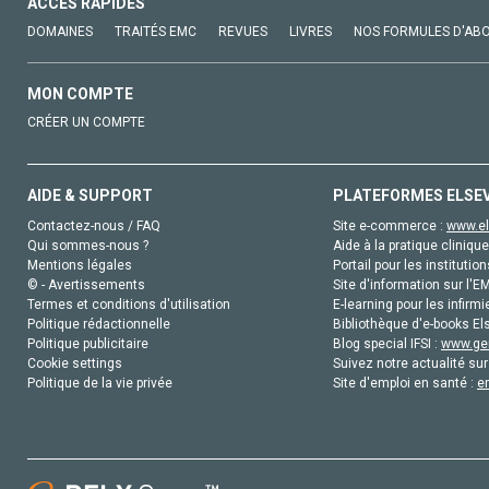
ACCÈS RAPIDES
DOMAINES
TRAITÉS EMC
REVUES
LIVRES
NOS FORMULES D'AB
MON COMPTE
CRÉER UN COMPTE
AIDE & SUPPORT
PLATEFORMES ELSE
Contactez-nous / FAQ
Site e-commerce :
www.el
Qui sommes-nous ?
Aide à la pratique clinique
Mentions légales
Portail pour les institution
© - Avertissements
Site d'information sur l'E
Termes et conditions d'utilisation
E-learning pour les infirmi
Politique rédactionnelle
Bibliothèque d'e-books Els
Politique publicitaire
Blog special IFSI :
www.gen
Cookie settings
Suivez notre actualité sur
Politique de la vie privée
Site d'emploi en santé :
e