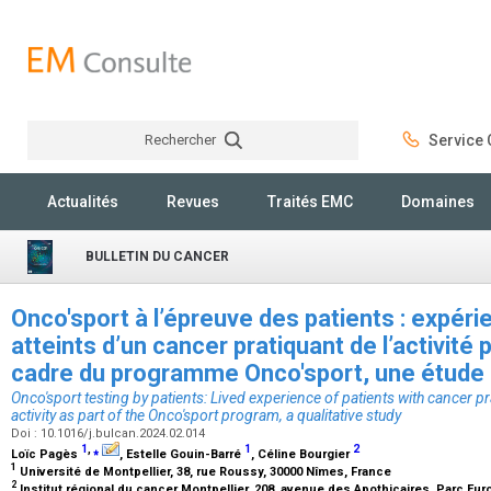
Rechercher
Service C
Rechercher
Actualités
Revues
Traités EMC
Domaines
BULLETIN DU CANCER
Onco'sport à l’épreuve des patients : expér
atteints d’un cancer pratiquant de l’activité
cadre du programme Onco'sport, une étude 
Onco'sport testing by patients: Lived experience of patients with cancer p
activity as part of the Onco'sport program, a qualitative study
Doi : 10.1016/j.bulcan.2024.02.014
1
,
⁎
1
2
Loïc Pagès
, Estelle Gouin-Barré
, Céline Bourgier
1
Université de Montpellier, 38, rue Roussy, 30000 Nîmes, France
2
Institut régional du cancer Montpellier, 208, avenue des Apothicaires, Parc Eu