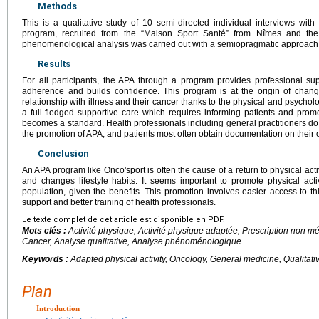
Methods
This is a qualitative study of 10 semi-directed individual interviews with 
program, recruited from the “Maison Sport Santé” from Nîmes and th
phenomenological analysis was carried out with a semiopragmatic approach
Results
For all participants, the APA through a program provides professional supe
adherence and builds confidence. This program is at the origin of change
relationship with illness and their cancer thanks to the physical and psycholo
a full-fledged supportive care which requires informing patients and promot
becomes a standard. Health professionals including general practitioners do 
the promotion of APA, and patients most often obtain documentation on their o
Conclusion
An APA program like Onco'sport is often the cause of a return to physical activ
and changes lifestyle habits. It seems important to promote physical activ
population, given the benefits. This promotion involves easier access to th
support and better training of health professionals.
Le texte complet de cet article est disponible en PDF.
Mots clés :
Activité physique, Activité physique adaptée, Prescription non
Cancer, Analyse qualitative, Analyse phénoménologique
Keywords :
Adapted physical activity, Oncology, General medicine, Qualitat
Plan
Introduction