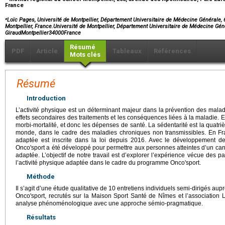
France
⁎
Loïc Pages, Université de Montpellier, Département Universitaire de Médecine Générale,
Montpellier, France.Université de Montpellier, Département Universitaire de Médecine G
GiraudMontpellier34000France
Résumé
PDF
Article
Tableaux
Références
Mots clés
Résumé
Introduction
L’activité physique est un déterminant majeur dans la prévention des mala
effets secondaires des traitements et les conséquences liées à la maladie. El
morbi-mortalité, et donc les dépenses de santé. La sédentarité est la quat
monde, dans le cadre des maladies chroniques non transmissibles. En Fran
adaptée est inscrite dans la loi depuis 2016. Avec le développement 
Onco'sport a été développé pour permettre aux personnes atteintes d’un canc
adaptée. L’objectif de notre travail est d’explorer l’expérience vécue des pa
l’activité physique adaptée dans le cadre du programme Onco'sport.
Méthode
Il s’agit d’une étude qualitative de 10 entretiens individuels semi-dirigés au
Onco'sport, recrutés sur la Maison Sport Santé de Nîmes et l’association 
analyse phénoménologique avec une approche sémio-pragmatique.
Résultats