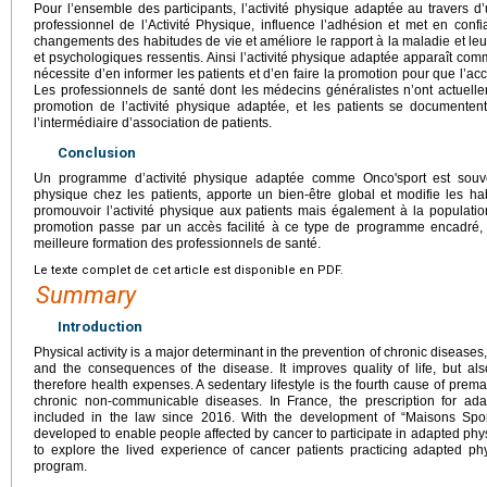
Pour l’ensemble des participants, l’activité physique adaptée au traver
professionnel de l’Activité Physique, influence l’adhésion et met en con
changements des habitudes de vie et améliore le rapport à la maladie et le
et psychologiques ressentis. Ainsi l’activité physique adaptée apparaît com
nécessite d’en informer les patients et d’en faire la promotion pour que l’acc
Les professionnels de santé dont les médecins généralistes n’ont actuell
promotion de l’activité physique adaptée, et les patients se documente
l’intermédiaire d’association de patients.
Conclusion
Un programme d’activité physique adaptée comme Onco'sport est souvent
physique chez les patients, apporte un bien-être global et modifie les hab
promouvoir l’activité physique aux patients mais également à la populati
promotion passe par un accès facilité à ce type de programme encadré, 
meilleure formation des professionnels de santé.
Le texte complet de cet article est disponible en PDF.
Summary
Introduction
Physical activity is a major determinant in the prevention of chronic diseases,
and the consequences of the disease. It improves quality of life, but al
therefore health expenses. A sedentary lifestyle is the fourth cause of premat
chronic non-communicable diseases. In France, the prescription for ada
included in the law since 2016. With the development of “Maisons Spo
developed to enable people affected by cancer to participate in adapted physic
to explore the lived experience of cancer patients practicing adapted phys
program.