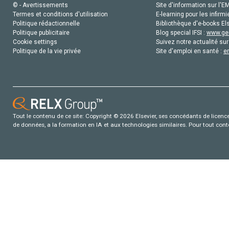
© - Avertissements
Site d'information sur l'E
Termes et conditions d'utilisation
E-learning pour les infirmi
Politique rédactionnelle
Bibliothèque d'e-books Els
Politique publicitaire
Blog special IFSI :
www.gen
Cookie settings
Suivez notre actualité sur
Politique de la vie privée
Site d'emploi en santé :
e
Tout le contenu de ce site: Copyright © 2026 Elsevier, ses concédants de licence e
de données, a la formation en IA et aux technologies similaires. Pour tout con