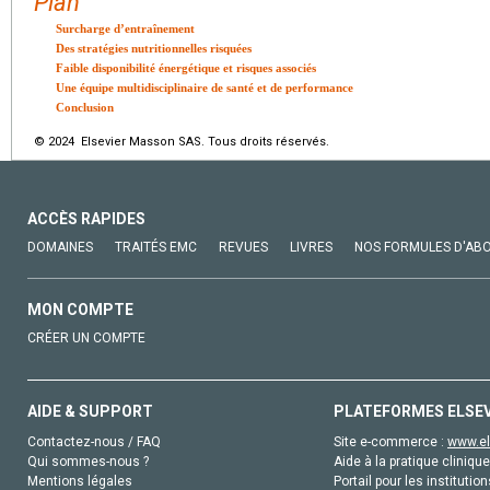
Plan
Surcharge d’entraînement
Des stratégies nutritionnelles risquées
Faible disponibilité énergétique et risques associés
Une équipe multidisciplinaire de santé et de performance
Conclusion
© 2024 Elsevier Masson SAS. Tous droits réservés.
ACCÈS RAPIDES
DOMAINES
TRAITÉS EMC
REVUES
LIVRES
NOS FORMULES D'AB
MON COMPTE
CRÉER UN COMPTE
AIDE & SUPPORT
PLATEFORMES ELSE
Contactez-nous / FAQ
Site e-commerce :
www.el
Qui sommes-nous ?
Aide à la pratique clinique
Mentions légales
Portail pour les institution