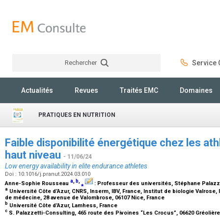
Rechercher
Service C
Rechercher
Actualités
Revues
Traités EMC
Domaines
PRATIQUES EN NUTRITION
Faible disponibilité énergétique chez les at
haut niveau
- 11/06/24
Low energy availability in elite endurance athletes
Doi : 10.1016/j.pranut.2024.03.010
a
,
b
,
Anne-Sophie Rousseau
⁎
:
Professeur des universités
, Stéphane Palazz
a
Université Côte d’Azur, CNRS, Inserm, IBV, France, Institut de biologie Valros
de médecine, 28 avenue de Valombrose, 06107 Nice, France
b
Université Côte d’Azur, Lamhess, France
c
S. Palazzetti-Consulting, 465 route des Pivoines “Les Crocus”, 06620 Gréolièr