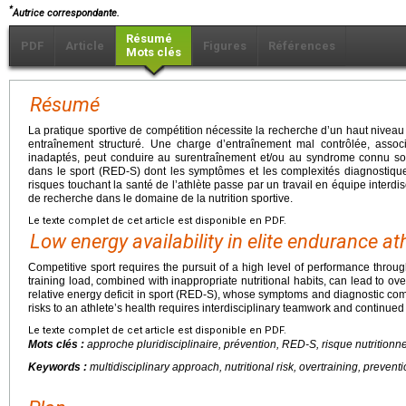
*
Autrice correspondante.
Résumé
PDF
Article
Figures
Références
Mots clés
Résumé
La pratique sportive de compétition nécessite la recherche d’un haut niveau
entraînement structuré. Une charge d’entraînement mal contrôlée, assoc
inadaptés, peut conduire au surentraînement et/ou au syndrome connu sous
dans le sport (RED-S) dont les symptômes et les complexités diagnostique
risques touchant la santé de l’athlète passe par un travail en équipe interdis
de recherche dans le domaine de la nutrition sportive.
Le texte complet de cet article est disponible en PDF.
Low energy availability in elite endurance at
Competitive sport requires the pursuit of a high level of performance through
training load, combined with inappropriate nutritional habits, can lead to o
relative energy deficit in sport (RED-S), whose symptoms and diagnostic comp
risks to an athlete’s health requires interdisciplinary teamwork and continued r
Le texte complet de cet article est disponible en PDF.
Mots clés :
approche pluridisciplinaire, prévention, RED-S, risque nutritionne
Keywords :
multidisciplinary approach, nutritional risk, overtraining, prevent