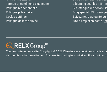
Termes et conditions d'utilisation
E-learning pour les infirmi
Politique rédactionnelle
Bibliothèque d'e-books Els
Politique publicitaire
Blog special IFSI :
www.gen
Cookie settings
Suivez notre actualité sur
Politique de la vie privée
Site d'emploi en santé :
e
Tout le contenu de ce site: Copyright © 2026 Elsevier, ses concédants de licence e
de données, a la formation en IA et aux technologies similaires. Pour tout con