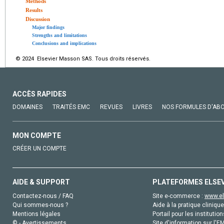
Methods
Results
Discussion
Major findings
Strengths and limitations
Conclusions and implications
© 2024 Elsevier Masson SAS. Tous droits réservés.
ACCÈS RAPIDES
DOMAINES
TRAITÉS EMC
REVUES
LIVRES
NOS FORMULES D'AB
MON COMPTE
CRÉER UN COMPTE
AIDE & SUPPORT
PLATEFORMES ELSE
Contactez-nous / FAQ
Site e-commerce :
www.el
Qui sommes-nous ?
Aide à la pratique clinique
Mentions légales
Portail pour les institution
© - Avertissements
Site d'information sur l'E