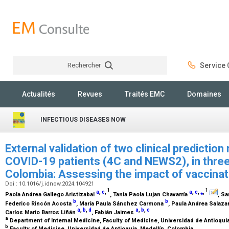
Rechercher
Service C
Rechercher
Actualités
Revues
Traités EMC
Domaines
INFECTIOUS DISEASES NOW
External validation of two clinical prediction
COVID-19 patients (4C and NEWS2), in three
Colombia: Assessing the impact of vaccinat
Doi : 10.1016/j.idnow.2024.104921
1
1
a
,
c
,
a
,
c
,
⁎
,
Paola Andrea Gallego Aristizabal
, Tania Paola Lujan Chavarría
, S
b
b
Federico Rincón Acosta
, María Paula Sánchez Carmona
, Paula Andrea Salaza
a
,
b
,
d
a
,
b
,
c
Carlos Mario Barros Liñán
, Fabián Jaimes
a
Department of Internal Medicine, Faculty of Medicine, Universidad de Antioqui
b
Faculty of Medicine, Universidad de Antioquia, Medellín, Colombia