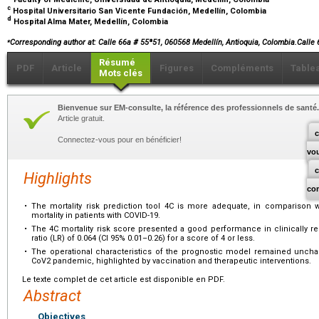
c
Hospital Universitario San Vicente Fundación, Medellín, Colombia
d
Hospital Alma Mater, Medellín, Colombia
⁎
Corresponding author at: Calle 66a # 55ª51, 060568 Medellín, Antioquia, Colombia.Cal
Résumé
PDF
Article
Figures
Compléments
Table
Mots clés
Bienvenue sur EM-consulte, la référence des professionnels de santé.
Article gratuit.
c
Connectez-vous pour en bénéficier!
vo
Highlights
co
•
The mortality risk prediction tool 4C is more adequate, in comparison w
mortality in patients with COVID-19.
•
The 4C mortality risk score presented a good performance in clinically rel
ratio
(LR) of 0.064 (CI 95% 0.01–0.26) for a score of 4 or less.
•
The operational characteristics of the prognostic model remained unch
CoV2 pandemic, highlighted by vaccination and therapeutic interventions.
Le texte complet de cet article est disponible en PDF.
Abstract
Objectives