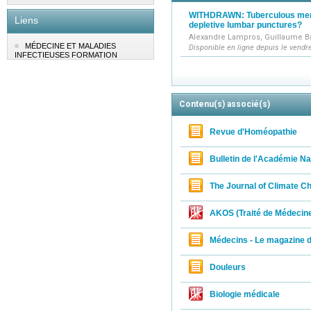
Infectious
WITHDRAWN: Tuberculous meni
Liens
depletive lumbar punctures?
Publication
Alexandre Lampros, Guillaume B
Journal Edi
MÉDECINE ET MALADIES
Disponible en ligne depuis le vendre
on Publicat
INFECTIEUSES FORMATION
Contenu(s) associé(s)
Revue d'Homéopathie
Bulletin de l'Académie N
The Journal of Climate C
AKOS (Traité de Médecin
Médecins - Le magazine d
Douleurs
Biologie médicale