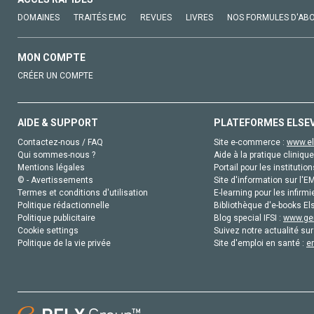
DOMAINES
TRAITÉS EMC
REVUES
LIVRES
NOS FORMULES D'AB
MON COMPTE
CRÉER UN COMPTE
AIDE & SUPPORT
PLATEFORMES ELSE
Contactez-nous / FAQ
Site e-commerce :
www.el
Qui sommes-nous ?
Aide à la pratique clinique
Mentions légales
Portail pour les institution
© - Avertissements
Site d'information sur l'E
Termes et conditions d'utilisation
E-learning pour les infirmi
Politique rédactionnelle
Bibliothèque d'e-books Els
Politique publicitaire
Blog special IFSI :
www.gen
Cookie settings
Suivez notre actualité sur
Politique de la vie privée
Site d'emploi en santé :
e