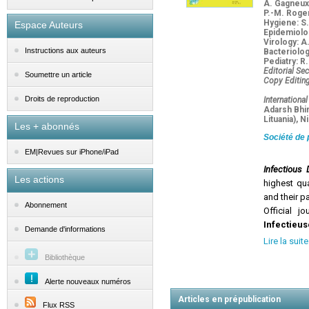
A. Gagneux-
P.-M. Roger 
Hygiene: S
Espace Auteurs
Epidemiolog
Virology: A
Instructions aux auteurs
Bacteriolog
Pediatry: R
Editorial Sec
Soumettre un article
Copy Editing
Droits de reproduction
International
Adarsh Bhim
Lituania), N
Les + abonnés
Société de 
EM|Revues sur iPhone/iPad
Infectious
Les actions
highest qua
and their p
Abonnement
Official j
Infectieu
Demande d'informations
various inf
Lire la suite
prevention,
Bibliothèque
Issues cont
Alerte nouveaux numéros
editor, pro
Articles en prépublication
Flux RSS
Infectious