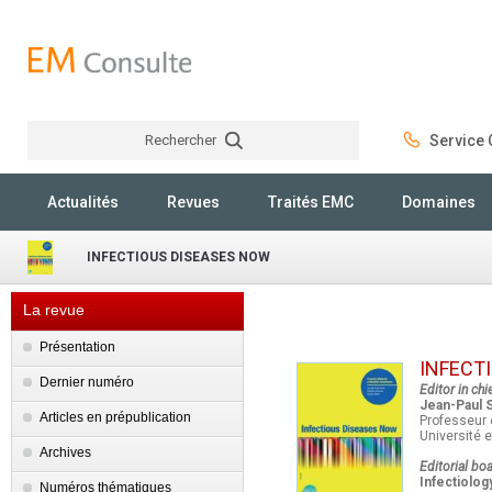
Rechercher
Service C
Rechercher
Actualités
Revues
Traités EMC
Domaines
INFECTIOUS DISEASES NOW
La revue
Présentation
INFECT
Dernier numéro
Editor in chie
Jean-Paul S
Articles en prépublication
Professeur 
Université 
Archives
Editorial boa
Infectiology
Numéros thématiques