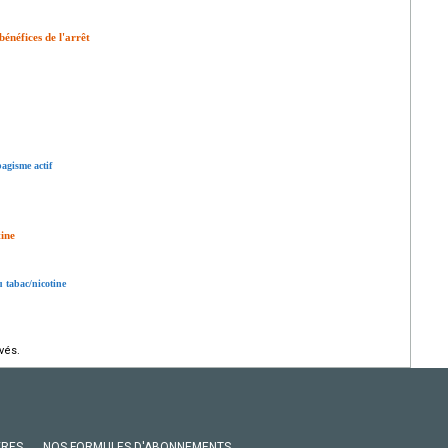
bénéfices de l'arrêt
agisme actif
tine
 tabac/nicotine
vés.
VRES
NOS FORMULES D'ABONNEMENTS