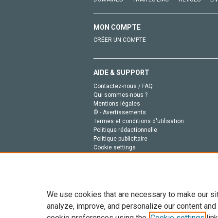
MON COMPTE
CRÉER UN COMPTE
AIDE & SUPPORT
Contactez-nous / FAQ
Qui sommes-nous ?
Mentions légales
© - Avertissements
Termes et conditions d'utilisation
Politique rédactionnelle
Politique publicitaire
Cookie settings
Politique de la vie privée
We use cookies that are necessary to make our si
analyze, improve, and personalize our content and
cookie preferences using the
Cookie settings
link
Tout le contenu de ce site: Copyright © 2026 Else