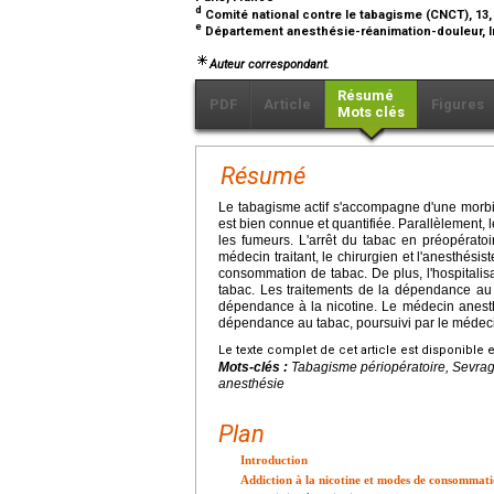
d
Comité national contre le tabagisme (CNCT), 13,
e
Département anesthésie-réanimation-douleur, Inst
Auteur correspondant.
Résumé
PDF
Article
Figures
Mots clés
Résumé
Le tabagisme actif s'accompagne d'une morbidi
est bien connue et quantifiée. Parallèlement, 
les fumeurs. L'arrêt du tabac en préopérato
médecin traitant, le chirurgien et l'anesthésis
consommation de tabac. De plus, l'hospitalis
tabac. Les traitements de la dépendance au 
dépendance à la nicotine. Le médecin anesthé
dépendance au tabac, poursuivi par le médecin
Le texte complet de cet article est disponible 
Mots-clés :
Tabagisme périopératoire, Sevrage
anesthésie
Plan
Introduction
Addiction à la nicotine et modes de consommat