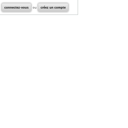
connectez-vous
ou
créez un compte