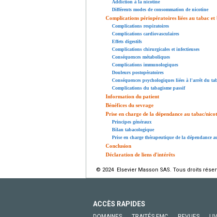
Addiction à la nicotine
Différents modes de consommation de nicotine
Complications périopératoires liées au tabac et 
Complications respiratoires
Complications cardiovasculaires
Effets digestifs
Complications chirurgicales et infectieuses
Conséquences métaboliques
Complications immunologiques
Douleurs postopératoires
Conséquences psychologiques liées à l'arrêt du tab
Complications du tabagisme passif
Information du patient
Bénéfices du sevrage
Prise en charge de la dépendance au tabac/nico
Principes généraux
Bilan tabacologique
Prise en charge thérapeutique de la dépendance au
Conclusion
Déclaration de liens d'intérêts
© 2024 Elsevier Masson SAS. Tous droits réser
ACCÈS RAPIDES
DOMAINES
TRAITÉS EMC
REVUES
LI