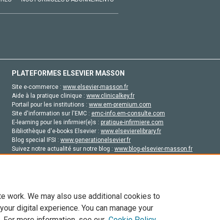
PLATEFORMES ELSEVIER MASSON
Site e-commerce :
www.elsevier-masson.fr
Aide à la pratique clinique :
www.clinicalkey.fr
Portail pour les institutions :
www.em-premium.com
Site d'information sur l'EMC :
emc-info.em-consulte.com
E-learning pour les infirmier(e)s :
pratique-infirmiere.com
Bibliothèque d'e-books Elsevier :
www.elsevierelibrary.fr
Blog special IFSI :
www.generationelsevier.fr
Suivez notre actualité sur notre blog :
www.blog-elsevier-masson.fr
Site d'emploi en santé :
emploisante.com
te work. We may also use additional cookies to
 your digital experience. You can manage your
. For more information, see our
Cookie Policy
vier, ses concédants de licence et ses contributeurs. Tout les droits sont réservés, y 