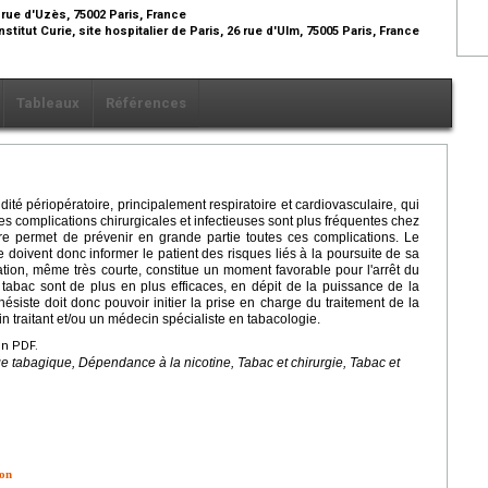
 rue d'Uzès, 75002 Paris, France
itut Curie, site hospitalier de Paris, 26 rue d'Ulm, 75005 Paris, France
Tableaux
Références
té périopératoire, principalement respiratoire et cardiovasculaire, qui
les complications chirurgicales et infectieuses sont plus fréquentes chez
ire permet de prévenir en grande partie toutes ces complications. Le
te doivent donc informer le patient des risques liés à la poursuite de sa
ation, même très courte, constitue un moment favorable pour l'arrêt du
tabac sont de plus en plus efficaces, en dépit de la puissance de la
siste doit donc pouvoir initier la prise en charge du traitement de la
 traitant et/ou un médecin spécialiste en tabacologie.
en PDF.
 tabagique, Dépendance à la nicotine, Tabac et chirurgie, Tabac et
ion