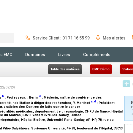
Service Client : 01 71 16 55 99
Mes alertes
Rechercher
és EMC
Domaines
Livres
Compléments
Table des matières
EMC Démo
S'abon
 22/07/24
b
c
ou
:
Professeur
, I. Berlin
:
Médecin, maître de conférence des
a
,
d
B
versité, habilitation à diriger des recherches
, Y. Martinet
:
Président
p
r, praticien des Centres de lutte contre le cancer
L
spécialités médicales, département de pneumologie, CHRU de Nancy, Hôpital
u
llée du Morvan, 54511 Vandœuvre-lès-Nancy, France
pératoire, Hôpital Bicêtre, Université Paris-Saclay, AP-HP, 78, rue du
itié-Salpêtrière, Sorbonne Université, 47-83, boulevard de l'Hôpital, 75013