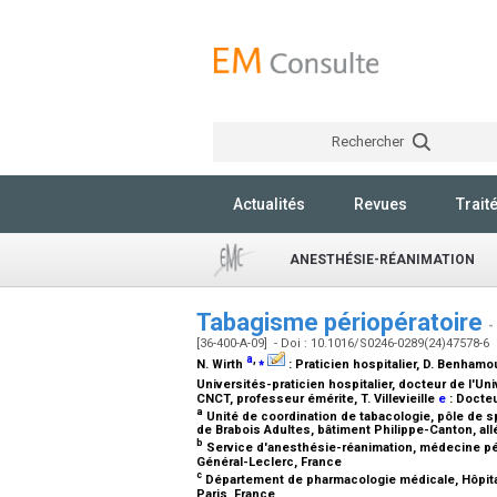
Rechercher
Actualités
Revues
Trait
ANESTHÉSIE-RÉANIMATION
Tabagisme périopératoire
-
[36-400-A-09] - Doi : 10.1016/S0246-0289(24)47578-6
a
,
⁎
N. Wirth
:
Praticien hospitalier
, D. Benham
Universités-praticien hospitalier, docteur de l'Uni
CNCT, professeur émérite
, T. Villevieille
e
:
Docteu
a
Unité de coordination de tabacologie, pôle de 
de Brabois Adultes, bâtiment Philippe-Canton, a
b
Service d'anesthésie-réanimation, médecine pério
Général-Leclerc, France
c
Département de pharmacologie médicale, Hôpital P
Paris, France