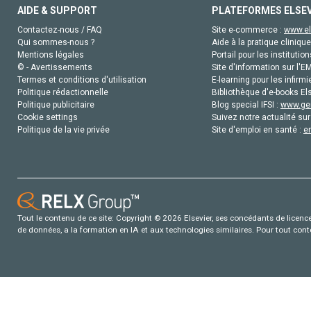
AIDE & SUPPORT
PLATEFORMES ELSE
Contactez-nous / FAQ
Site e-commerce :
www.el
Qui sommes-nous ?
Aide à la pratique clinique
Mentions légales
Portail pour les institution
© - Avertissements
Site d'information sur l'E
Termes et conditions d'utilisation
E-learning pour les infirmi
Politique rédactionnelle
Bibliothèque d'e-books Els
Politique publicitaire
Blog special IFSI :
www.gen
Cookie settings
Suivez notre actualité sur
Politique de la vie privée
Site d'emploi en santé :
e
Tout le contenu de ce site: Copyright © 2026 Elsevier, ses concédants de licence e
de données, a la formation en IA et aux technologies similaires. Pour tout con