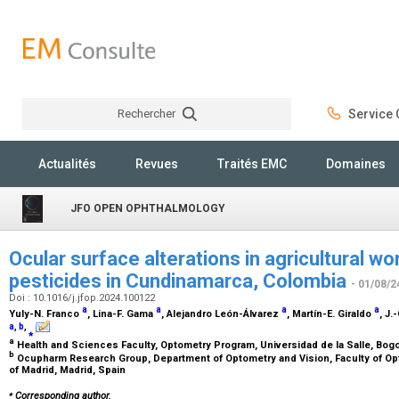
Rechercher
Service C
Rechercher
Actualités
Revues
Traités EMC
Domaines
JFO OPEN OPHTHALMOLOGY
Ocular surface alterations in agricultural w
pesticides in Cundinamarca, Colombia
- 01/08/2
Doi : 10.1016/j.jfop.2024.100122
a
a
a
a
Yuly-N. Franco
, Lina-F. Gama
, Alejandro León-Álvarez
, Martín-E. Giraldo
, J
a
,
b
,
⁎
a
Health and Sciences Faculty, Optometry Program, Universidad de la Salle, Bog
b
Ocupharm Research Group, Department of Optometry and Vision, Faculty of Op
of Madrid, Madrid, Spain
⁎
Corresponding author.