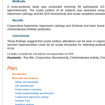
Methods
A cross-sectional study was conducted involving 39 participants (
agrochemicals). The ocular surface of all subjects was assessed using 
impression cytology, and the Q16 neurotoxicity and ocular symptoms questio
Results
Conjunctival hyperemia, impression cytology and Schirmer test were found 
cholinesterase inhibitor pesticides.
Conclusion
These findings suggest that ocular surface alterations can be seen in orga
lacrimal hypersecretion could be an ocular biomarker for detecting pesticide
occur.
Le texte complet de cet article est disponible en PDF.
Keywords :
Tear film, Conjunctiva, Neurotoxicity, Cholinesterase activity, Cho
Plan
Introduction
Materials and methods
Design and population
Q16 questionnaire
Ocular redness evaluation
Ocular symptomatology questionnaire
Conjunctival impression cytology
Schirmer I test
Statistical analyses