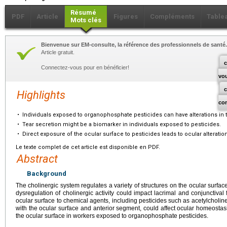
Résumé
PDF
Article
Figures
Compléments
Table
Mots clés
Bienvenue sur EM-consulte, la référence des professionnels de santé.
Article gratuit.
c
Connectez-vous pour en bénéficier!
vo
Highlights
co
•
Individuals exposed to organophosphate pesticides can have alterations in 
•
Tear secretion might be a biomarker in individuals exposed to pesticides.
•
Direct exposure of the ocular surface to pesticides leads to ocular altera
Le texte complet de cet article est disponible en PDF.
Abstract
Background
The cholinergic system regulates a variety of structures on the ocular surfa
dysregulation of cholinergic activity could impact lacrimal and conjunctival
ocular surface to chemical agents, including pesticides such as acetylcholines
with the ocular surface and anterior segment, could affect ocular homeostasis
the ocular surface in workers exposed to organophosphate pesticides.