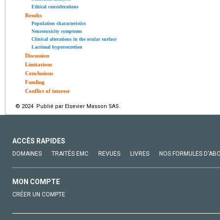
Ethical considerations
Results
Population characteristics
Neurotoxicity symptoms
Clinical alterations in the ocular surface
Lacrimal hypersecretion
Discussion
Limitations
Conclusions
Funding
Conflict of interest
© 2024 Publié par Elsevier Masson SAS.
ACCÈS RAPIDES
DOMAINES
TRAITÉS EMC
REVUES
LIVRES
NOS FORMULES D'AB
MON COMPTE
CRÉER UN COMPTE