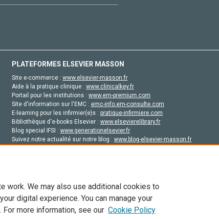
PLATEFORMES ELSEVIER MASSON
Site e-commerce :
www.elsevier-masson.fr
Aide à la pratique clinique :
www.clinicalkey.fr
Portail pour les institutions :
www.em-premium.com
Site d'information sur l'EMC :
emc-info.em-consulte.com
E-learning pour les infirmier(e)s :
pratique-infirmiere.com
Bibliothèque d'e-books Elsevier :
www.elsevierelibrary.fr
Blog special IFSI :
www.generationelsevier.fr
Suivez notre actualité sur notre blog :
www.blog-elsevier-masson.fr
Site d'emploi en santé :
emploisante.com
te work. We may also use additional cookies to
 your digital experience. You can manage your
. For more information, see our
Cookie Policy
vier, ses concédants de licence et ses contributeurs. Tout les droits sont réservés, y 
ogies similaires. Pour tout contenu en libre accès, les conditions de licence Creati