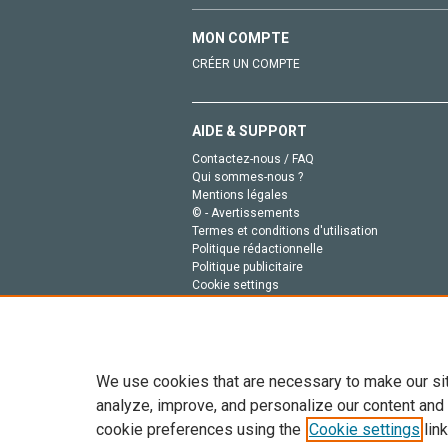
MON COMPTE
CRÉER UN COMPTE
AIDE & SUPPORT
Contactez-nous / FAQ
Qui sommes-nous ?
Mentions légales
© - Avertissements
Termes et conditions d'utilisation
Politique rédactionnelle
Politique publicitaire
Cookie settings
Politique de la vie privée
We use cookies that are necessary to make our si
analyze, improve, and personalize our content and
cookie preferences using the
Cookie settings
link
Tout le contenu de ce site: Copyright © 2026 Else
de données, a la formation en IA et aux technol