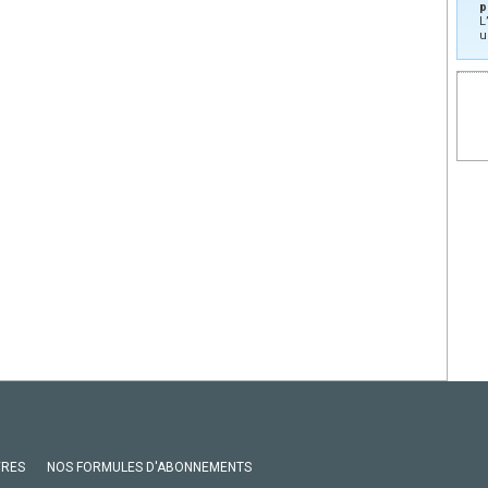
p
L
u
VRES
NOS FORMULES D'ABONNEMENTS