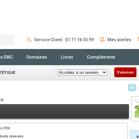
Service Client : 01 71 16 55 99
Mes alertes
Rechercher
és EMC
Domaines
Livres
Compléments
ÉTÉTIQUE
S'abonner
DF.
en PDF.
roits réservés.
B