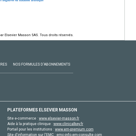
s négatives en natation artistique
par Elsevier Masson SAS. Tous droits réservés.
VRES
NOS FORMULES D'ABONNEMENTS
PLATEFORMES ELSEVIER MASSON
Site e-commerce :
www.elsevier-masson.fr
Aide à la pratique clinique :
www.clinicalkey.fr
Portail pour les institutions :
www.em-premium.com
Site d'information sur l'EMC :
emc-info.em-consulte.com