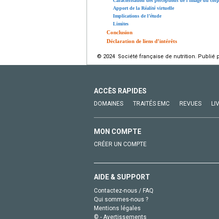
Caractérisation des perceptions de l’image du corp
Apport de la Réalité virtuelle
Implications de l’étude
Limites
Conclusion
Déclaration de liens d’intérêts
© 2024 Société française de nutrition. Publié 
ACCÈS RAPIDES
DOMAINES
TRAITÉS EMC
REVUES
LI
MON COMPTE
CRÉER UN COMPTE
AIDE & SUPPORT
Contactez-nous / FAQ
Qui sommes-nous ?
Mentions légales
© - Avertissements