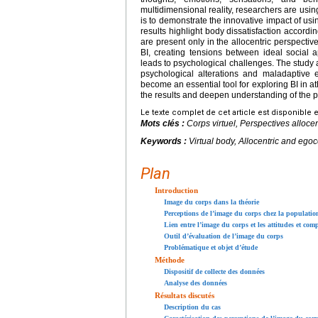
multidimensional reality, researchers are usin
is to demonstrate the innovative impact of usin
results highlight body dissatisfaction accordi
are present only in the allocentric perspectiv
BI, creating tensions between ideal social a
leads to psychological challenges. The study 
psychological alterations and maladaptive 
become an essential tool for exploring BI in at
the results and deepen understanding of the
Le texte complet de cet article est disponible 
Mots clés :
Corps virtuel, Perspectives alloce
Keywords :
Virtual body, Allocentric and eg
Plan
Introduction
Image du corps dans la théorie
Perceptions de l’image du corps chez la populatio
Lien entre l’image du corps et les attitudes et co
Outil d’évaluation de l’image du corps
Problématique et objet d’étude
Méthode
Dispositif de collecte des données
Analyse des données
Résultats discutés
Description du cas