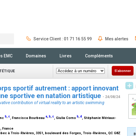
Service Client : 01 71 16 55 99
Mes alertes
Rechercher
és EMC
Domaines
Livres
Compléments
ÉTÉTIQUE
S'abonner
rps sportif autrement : apport innovant
 une sportive en natation artistique
- 24/08/24
ative contribution of virtual reality to an artistic swimming
b
,
c
a
,
b
,
c
b
,
d
anc
, Francisca Bourbeau
, Giulia Corno
, Stéphanie Mériaux-
e, France
bec à Trois-Rivières, 3351, boulevard des Forges, Trois-Rivières, QC G8Z
B