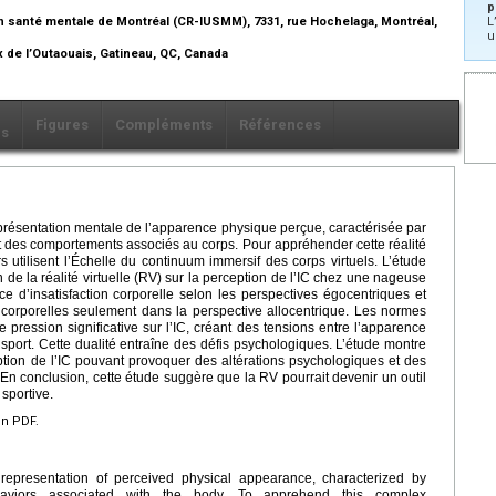
p
 en santé mentale de Montréal (CR-IUSMM), 7331, rue Hochelaga, Montréal,
L
u
x de l’Outaouais, Gatineau, QC, Canada
Figures
Compléments
Références
ls
eprésentation mentale de l’apparence physique perçue, caractérisée par
 des comportements associés au corps. Pour appréhender cette réalité
 utilisent l’Échelle du continuum immersif des corps virtuels. L’étude
on de la réalité virtuelle (RV) sur la perception de l’IC chez une nageuse
nce d’insatisfaction corporelle selon les perspectives égocentriques et
ns corporelles seulement dans la perspective allocentrique. Les normes
e pression significative sur l’IC, créant des tensions entre l’apparence
sport. Cette dualité entraîne des défis psychologiques. L’étude montre
ption de l’IC pouvant provoquer des altérations psychologiques et des
En conclusion, cette étude suggère que la RV pourrait devenir un outil
 sportive.
en PDF.
representation of perceived physical appearance, characterized by
haviors associated with the body. To apprehend this complex