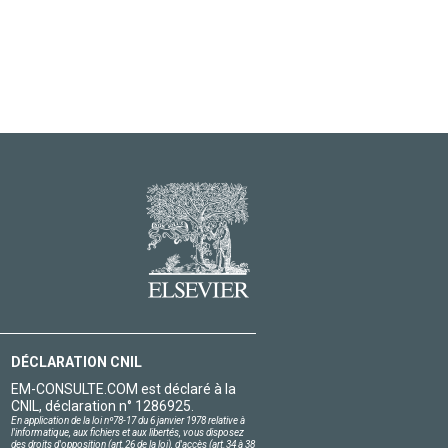
DÉCLARATION CNIL
EM-CONSULTE.COM est déclaré à la
CNIL, déclaration n° 1286925.
En application de la loi nº78-17 du 6 janvier 1978 relative à
l'informatique, aux fichiers et aux libertés, vous disposez
des droits d'opposition (art.26 de la loi), d'accès (art.34 à 38