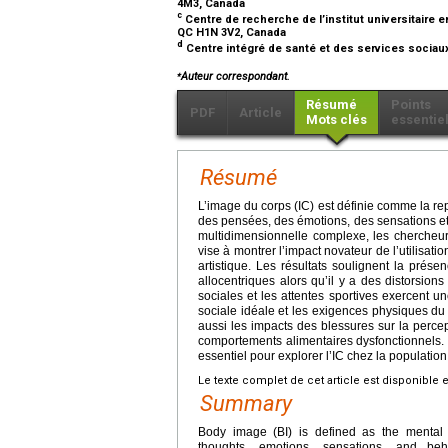
4M3, Canada
c
Centre de recherche de l’institut universitaire
QC H1N 3V2, Canada
d
Centre intégré de santé et des services sociau
⁎
Auteur correspondant.
Résumé
Points
PDF
Article
Mots clés
essentie
Résumé
L’image du corps (IC) est définie comme la r
des pensées, des émotions, des sensations et
multidimensionnelle complexe, les chercheurs
vise à montrer l’impact novateur de l’utilisati
artistique. Les résultats soulignent la prése
allocentriques alors qu’il y a des distorsio
sociales et les attentes sportives exercent un
sociale idéale et les exigences physiques du 
aussi les impacts des blessures sur la perce
comportements alimentaires dysfonctionnels. 
essentiel pour explorer l’IC chez la population
Le texte complet de cet article est disponible 
Summary
Body image (BI) is defined as the mental 
thoughts, emotions, sensations, and be