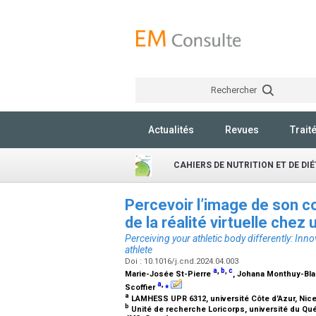
Rechercher
Actualités
Revues
Trait
CAHIERS DE NUTRITION ET DE DI
Percevoir l’image de son co
de la réalité virtuelle chez
Perceiving your athletic body differently: Innov
athlete
Doi : 10.1016/j.cnd.2024.04.003
a
,
b
,
c
Marie-Josée St-Pierre
, Johana Monthuy-Bl
a
,
⁎
Scoffier
a
LAMHESS UPR 6312, université Côte d’Azur, Nic
b
Unité de recherche Loricorps, université du Qué