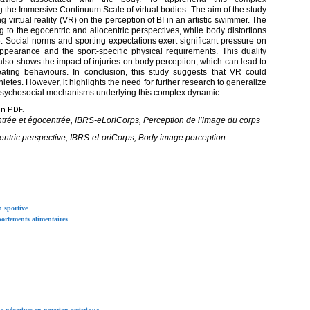
g the Immersive Continuum Scale of virtual bodies. The aim of the study
g virtual reality (VR) on the perception of BI in an artistic swimmer. The
ng to the egocentric and allocentric perspectives, while body distortions
e. Social norms and sporting expectations exert significant pressure on
ppearance and the sport-specific physical requirements. This duality
also shows the impact of injuries on body perception, which can lead to
eating behaviours. In conclusion, this study suggests that VR could
hletes. However, it highlights the need for further research to generalize
 psychosocial mechanisms underlying this complex dynamic.
en PDF.
ntrée et égocentrée, IBRS-
e
LoriCorps, Perception de l’image du corps
ocentric perspective, IBRS-eLoriCorps, Body image perception
n sportive
mportements alimentaires