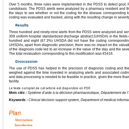
Over 5 months, three rules were implemented in the PDSS to detect gout, 
candidiasis. The PDSS alerts were analyzed by a pharmacy resident and t
the stays to see whether or not the coding for the disease corresponding t
coding was evaluated and tracked, along with the resulting change in severit
Results
Three hundred and ninety-nine alerts from the PDSS were analyzed and sent
309 uniform hospital standardized discharge abstract (UHSDA) in the fields 
hundred and eight (67.3%) UHSDA did not have the coding corresponding t
UHSDAs, apart from diagnostic precision, there was no impact on the valuat
of the diagnosis code led to an increase in the value of the stay and the se
The total revaluation corresponding to this modification was €5416.
Disscussion
The use of PDSS has helped in the precision of diagnosis coding and the 
weighed against the time invested in analyzing alerts and associated codi
and data processing is needed to be feasible in practice, given the more th
facility.
Le texte complet de cet article est disponible en PDF.
Mots clés :
Système d’aide à la décision pharmaceutique, Département de l’i
Keywords :
Clinical decision support system, Department of medical informat
Plan
Abréviations
Introduction