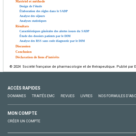
Matériel et méthode
Design de l’étude
Élaboration des règles dans le SADP
Analyse des séjours
Analyses statistiques
Résultats
Caractéristiques générales des alertes issues du SADP
Étude des dossiers patients par le DIM
Analyse des RSS sans code diagnostic par le DIM
Discussion
Conclusion
Déclaration de liens d’intérêts
© 2024 Société française de pharmacologie et de thérapeutique. Publié par E
ACCÈS RAPIDES
DOMAINES
TRAITÉS EMC
REVUES
LIVRES
NOS FORMULES D'AB
MON COMPTE
CRÉER UN COMPTE