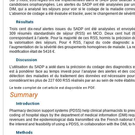
Sur 5 mois, trois règles ont été implémentées dans le SADP pour détecter l
candidoses oropharyngées. Les alertes du SADP ont été analysées par un
DIM, qui a analysé les séjours pour voir si le codage de la maladie corres
L’absence de codage a été évaluée et tracée, avec le changement de sévérité 
Résultats
Trois cent dix-neuf alertes issues du SADP ont été analysées et envoyé
309 résumés standardisés de séjour (RSS) en MCO. Deux cent huit (
correspondant à l’alerte. Pour la majorité de ces RSS, hormis la précision du
la valorisation des séjours. Pour 4 RSS, l’ajout du code diagnostic a
l’augmentation de la sévérité des groupements homogènes de malade. La reva
modification était de 5416 €.
Discussion
L’utilisation du SADP a aidé dans la précision du codage des diagnostics et 
est à pondérer face au temps investi pour l’analyse des alertes et des c
détection des maladies et du traitement des données est nécessaire pour 
considérant les plus de 227 600 RSS réalisés par an au sein de notre établi
Le texte complet de cet article est disponible en PDF.
Summary
Introduction
Pharmacy decision support systems (PDSS) help clinical pharmacists to prev
coding of hospital stays by the department of medical information (DMI) requ
revenues and the epidemiological data transmitted via the French national 
the interest and feasibility of using a PDSS, in collaboration with the DMI, to h
Methods