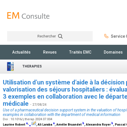
Rechercher
Service C
Rechercher
Actualités
Revues
Traités EMC
Domaines
THERAPIES
Utilisation d’un système d’aide à la décisio
valorisation des séjours hospitaliers : évalu
3 exemples en collaboration avec le départ
médicale
- 27/08/24
Use of a pharmaceutical decision support system in the valuation of hospit
examples in collaboration with the department of medical information
Doi : 10.1016/j.therap.2024.07.004
a
,
a
b
b
Laurine Robert
⁎
, Ali Laraba
, Amélie Bruandet
, Alexandra Royer
, Pascal