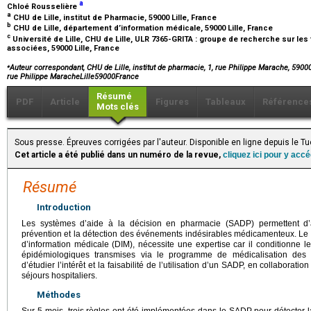
a
Chloé Rousselière
a
CHU de Lille, institut de Pharmacie, 59000 Lille, France
b
CHU de Lille, département d’information médicale, 59000 Lille, France
c
Université de Lille, CHU de Lille, ULR 7365-GRITA : groupe de recherche sur les
associées, 59000 Lille, France
⁎
Auteur correspondant, CHU de Lille, institut de pharmacie, 1, rue Philippe Marache, 59000
rue Philippe MaracheLille59000France
Résumé
PDF
Article
Figures
Tableaux
Référence
Mots clés
Sous presse. Épreuves corrigées par l'auteur. Disponible en ligne depuis le 
Cet article a été publié dans un numéro de la revue,
cliquez ici pour y acc
Résumé
Introduction
Les systèmes d’aide à la décision en pharmacie (SADP) permettent d’a
prévention et la détection des événements indésirables médicamenteux. Le
d’information médicale (DIM), nécessite une expertise car il conditionne l
épidémiologiques transmises via le programme de médicalisation des sys
d’étudier l’intérêt et la faisabilité de l’utilisation d’un SADP, en collabora
séjours hospitaliers.
Méthodes