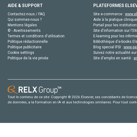
AIDE & SUPPORT
PLATEFORMES ELSE
Contactez-nous / FAQ
Site e-commerce :
www.el
Qui sommes-nous ?
Aide à la pratique clinique
Mentions légales
Portail pour les institution
© - Avertissements
Site d'information sur l'E
Termes et conditions d'utilisation
E-learning pour les infirmi
Politique rédactionnelle
Bibliothèque d'e-books Els
Politique publicitaire
Blog special IFSI :
www.gen
Cookie settings
Suivez notre actualité sur
Politique de la vie privée
Site d'emploi en santé :
e
Tout le contenu de ce site: Copyright © 2026 Elsevier, ses concédants de licence e
de données, a la formation en IA et aux technologies similaires. Pour tout con