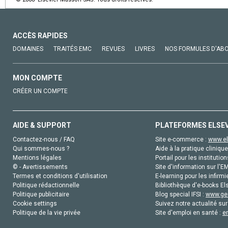
ACCÈS RAPIDES
DOMAINES
TRAITÉS EMC
REVUES
LIVRES
NOS FORMULES D'AB
MON COMPTE
CRÉER UN COMPTE
AIDE & SUPPORT
PLATEFORMES ELSE
Contactez-nous / FAQ
Site e-commerce :
www.el
Qui sommes-nous ?
Aide à la pratique clinique
Mentions légales
Portail pour les institution
© - Avertissements
Site d'information sur l'E
Termes et conditions d'utilisation
E-learning pour les infirmi
Politique rédactionnelle
Bibliothèque d'e-books Els
Politique publicitaire
Blog special IFSI :
www.gen
Cookie settings
Suivez notre actualité sur
Politique de la vie privée
Site d'emploi en santé :
e