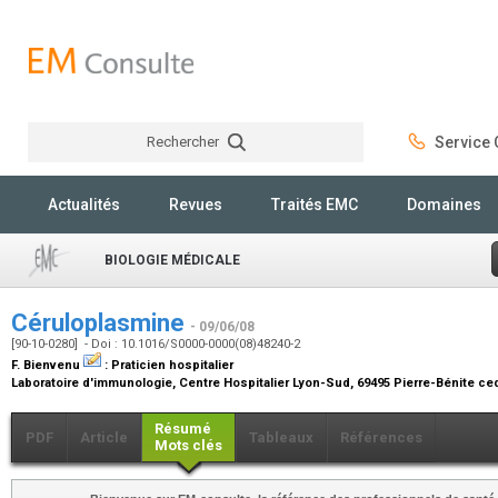
Rechercher
Service C
Rechercher
Actualités
Revues
Traités EMC
Domaines
BIOLOGIE MÉDICALE
Céruloplasmine
- 09/06/08
[90-10-0280] - Doi : 10.1016/S0000-0000(08)48240-2
F. Bienvenu
:
Praticien hospitalier
Laboratoire d'immunologie, Centre Hospitalier Lyon-Sud, 69495 Pierre-Bénite c
Résumé
PDF
Article
Tableaux
Références
Mots clés