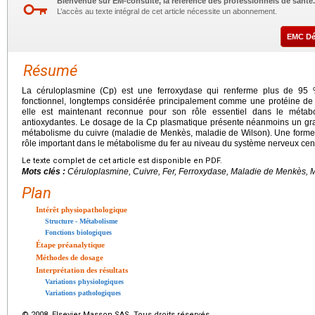
Bienvenue sur EM-consulte, la référence des professionnels de santé.
L’accès au texte intégral de cet article nécessite un abonnement.
EMC D
Résumé
La céruloplasmine (Cp) est une ferroxydase qui renferme plus de 95 
fonctionnel, longtemps considérée principalement comme une protéine de tr
elle est maintenant reconnue pour son rôle essentiel dans le métab
antioxydantes. Le dosage de la Cp plasmatique présente néanmoins un gra
métabolisme du cuivre (maladie de Menkès, maladie de Wilson). Une form
rôle important dans le métabolisme du fer au niveau du système nerveux cent
Le texte complet de cet article est disponible en PDF.
Mots clés :
Céruloplasmine, Cuivre, Fer, Ferroxydase, Maladie de Menkès, 
Plan
Intérêt physiopathologique
Structure - Métabolisme
Fonctions biologiques
Étape préanalytique
Méthodes de dosage
Interprétation des résultats
Variations physiologiques
Variations pathologiques
© 2008 Elsevier Masson SAS. Tous droits réservés.