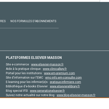
VRES
NOS FORMULES D'ABONNEMENTS
PLATEFORMES ELSEVIER MASSON
Site e-commerce :
www.elsevier-masson.fr
Aide à la pratique clinique :
www.clinicalkey.fr
Portail pour les institutions :
www.em-premium.com
Site d'information sur l'EMC :
emc-info.em-consulte.com
E-learning pour les infirmier(e)s :
pratique-infirmiere.com
Bibliothèque d'e-books Elsevier :
www.elsevierelibrary.fr
Blog special IFSI :
www.generationelsevier.fr
Suivez notre actualité sur notre blog :
www.blog-elsevier-masson.fr
Site d'emploi en santé :
emploisante.com