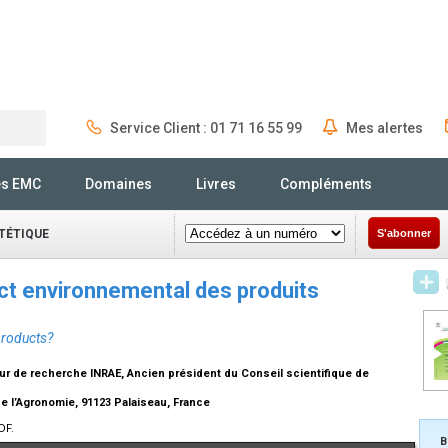
Service Client : 01 71 16 55 99
Mes alertes
Rechercher
és EMC
Domaines
Livres
Compléments
ÉTÉTIQUE
S'abonner
act environnemental des produits
products?
ur de recherche INRAE, Ancien président du Conseil scientifique de
e l’Agronomie, 91123 Palaiseau, France
DF.
B