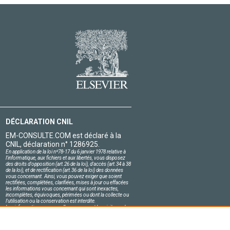
DÉCLARATION CNIL
EM-CONSULTE.COM est déclaré à la
CNIL, déclaration n° 1286925.
En application de la loi nº78-17 du 6 janvier 1978 relative à
l'informatique, aux fichiers et aux libertés, vous disposez
des droits d'opposition (art.26 de la loi), d'accès (art.34 à 38
de la loi), et de rectification (art.36 de la loi) des données
vous concernant. Ainsi, vous pouvez exiger que soient
rectifiées, complétées, clarifiées, mises à jour ou effacées
les informations vous concernant qui sont inexactes,
incomplètes, équivoques, périmées ou dont la collecte ou
l'utilisation ou la conservation est interdite.
Les informations personnelles concernant les visiteurs de
notre site, y compris leur identité, sont confidentielles.
Le responsable du site s'engage sur l'honneur à respecter
les conditions légales de confidentialité applicables en