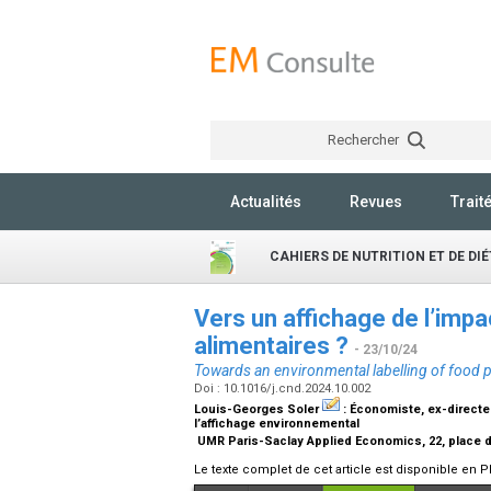
Rechercher
Actualités
Revues
Trait
CAHIERS DE NUTRITION ET DE DI
Vers un affichage de l’imp
alimentaires ?
- 23/10/24
Towards an environmental labelling of food 
Doi : 10.1016/j.cnd.2024.10.002
Louis-Georges Soler
:
Économiste, ex-directe
l’affichage environnemental
UMR Paris-Saclay Applied Economics, 22, place d
Le texte complet de cet article est disponible en P