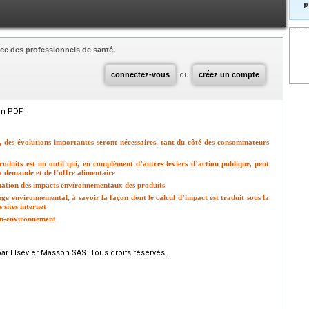
p
ce des professionnels de santé.
connectez-vous
ou
créez un compte
en PDF.
s, des évolutions importantes seront nécessaires, tant du côté des consommateurs
oduits est un outil qui, en complément d’autres leviers d’action publique, peut
 demande et de l’offre alimentaire
uation des impacts environnementaux des produits
ge environnemental, à savoir la façon dont le calcul d’impact est traduit sous la
 sites internet
ion-environnement
par Elsevier Masson SAS. Tous droits réservés.