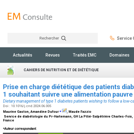
Rechercher
Service C
Rechercher
Actualités
Revues
Traités EMC
Domaines
CAHIERS DE NUTRITION ET DE DIÉTÉTIQUE
Prise en charge diététique des patients dia
1 souhaitant suivre une alimentation pauvre
Dietary management of type 1 diabetes patients wishing to follow a low-c
Doi : 10.1016/j.cnd.2024.06.005
⁎
Maurine Gaston, Amandine Dufour
, Maude Fazzio
Service de diabétologie du Pr-Hartemann, GH La Pitié-Salpêtrière Charles-Foix, 4
France
⁎
Auteur correspondant.