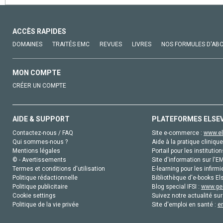
ACCÈS RAPIDES
DOMAINES
TRAITÉS EMC
REVUES
LIVRES
NOS FORMULES D'AB
MON COMPTE
CRÉER UN COMPTE
AIDE & SUPPORT
PLATEFORMES ELSE
Contactez-nous / FAQ
Site e-commerce :
www.el
Qui sommes-nous ?
Aide à la pratique clinique
Mentions légales
Portail pour les institution
© - Avertissements
Site d'information sur l'E
Termes et conditions d'utilisation
E-learning pour les infirmi
Politique rédactionnelle
Bibliothèque d'e-books Els
Politique publicitaire
Blog special IFSI :
www.gen
Cookie settings
Suivez notre actualité sur
Politique de la vie privée
Site d'emploi en santé :
e