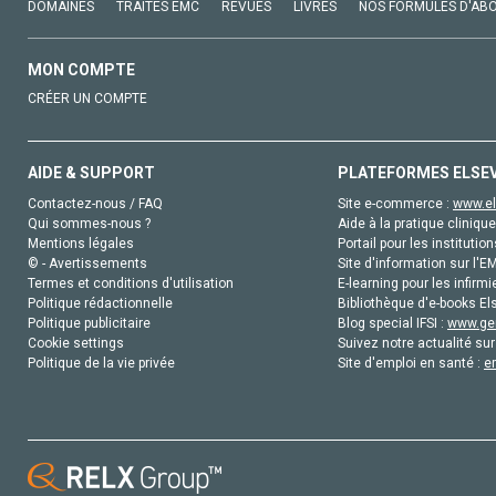
DOMAINES
TRAITÉS EMC
REVUES
LIVRES
NOS FORMULES D'AB
MON COMPTE
CRÉER UN COMPTE
AIDE & SUPPORT
PLATEFORMES ELSE
Contactez-nous / FAQ
Site e-commerce :
www.el
Qui sommes-nous ?
Aide à la pratique clinique
Mentions légales
Portail pour les institution
© - Avertissements
Site d'information sur l'E
Termes et conditions d'utilisation
E-learning pour les infirmi
Politique rédactionnelle
Bibliothèque d'e-books Els
Politique publicitaire
Blog special IFSI :
www.gen
Cookie settings
Suivez notre actualité sur
Politique de la vie privée
Site d'emploi en santé :
e