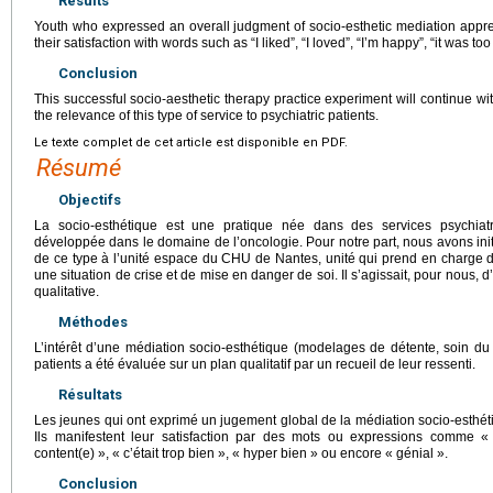
Results
Youth who expressed an overall judgment of socio-esthetic mediation appre
their satisfaction with words such as “I liked”, “I loved”, “I’m happy”, “it was to
Conclusion
This successful socio-aesthetic therapy practice experiment will continue wi
the relevance of this type of service to psychiatric patients.
Le texte complet de cet article est disponible en PDF.
Résumé
Objectifs
La socio-esthétique est une pratique née dans des services psychiatr
développée dans le domaine de l’oncologie. Pour notre part, nous avons ini
de ce type à l’unité espace du CHU de Nantes, unité qui prend en charge d
une situation de crise et de mise en danger de soi. Il s’agissait, pour nous, 
qualitative.
Méthodes
L’intérêt d’une médiation socio-esthétique (modelages de détente, soin d
patients a été évaluée sur un plan qualitatif par un recueil de leur ressenti.
Résultats
Les jeunes qui ont exprimé un jugement global de la médiation socio-esthét
Ils manifestent leur satisfaction par des mots ou expressions comme « 
content(e) », « c’était trop bien », « hyper bien » ou encore « génial ».
Conclusion