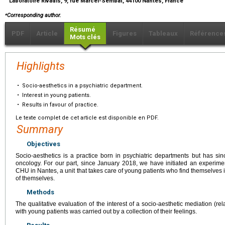
Laboratoire Rivadis, 9, rue Marcel-Sembat, 44100 Nantes, France
⁎
Corresponding author.
Résumé
PDF
Article
Figures
Tableaux
Référence
Mots clés
Highlights
•
Socio-aesthetics in a psychiatric department.
•
Interest in young patients.
•
Results in favour of practice.
Le texte complet de cet article est disponible en PDF.
Summary
Objectives
Socio-aesthetics is a practice born in psychiatric departments but has sinc
oncology. For our part, since January 2018, we have initiated an experimen
CHU in Nantes, a unit that takes care of young patients who find themselves 
of themselves.
Methods
The qualitative evaluation of the interest of a socio-aesthetic mediation (re
with young patients was carried out by a collection of their feelings.