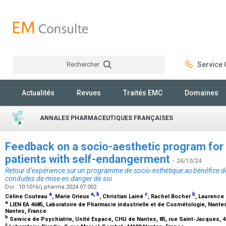
Rechercher
Service C
Rechercher
Actualités
Revues
Traités EMC
Domaines
ANNALES PHARMACEUTIQUES FRANÇAISES
Feedback on a socio-aesthetic program for 
patients with self-endangerment
- 24/10/24
Retour d’expérience sur un programme de socio-esthétique au bénéfice de
conduites de mise en danger de soi
Doi : 10.1016/j.pharma.2024.07.002
a
a
,
b
c
b
Céline Couteau
, Marie Orieux
, Christian Lainé
, Rachel Bocher
, Laurence
a
LIEN EA 4685, Laboratoire de Pharmacie industrielle et de Cosmétologie, Nante
Nantes, France
b
Service de Psychiatrie, Unité Espace, CHU de Nantes, 85, rue Saint-Jacques, 
c