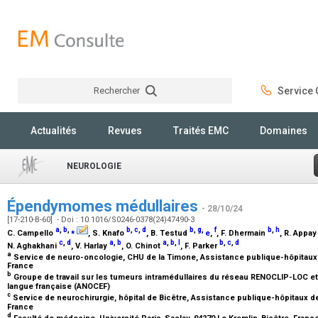
Rechercher
Service C
Rechercher
Actualités
Revues
Traités EMC
Domaines
NEUROLOGIE
Épendymomes médullaires
- 28/10/24
[17-210-B-60] - Doi : 10.1016/S0246-0378(24)47490-3
a
,
b
,
⁎
b
,
c
,
d
b
,
g
,
f
b
,
h
C. Campello
, S. Knafo
, B. Testud
e
,
, F. Dhermain
, R. Appa
c
,
d
a
,
b
a
,
b
,
l
b
,
c
,
d
N. Aghakhani
, V. Harlay
, O. Chinot
, F. Parker
a
Service de neuro-oncologie, CHU de la Timone, Assistance publique-hôpitaux d
France
b
Groupe de travail sur les tumeurs intramédullaires du réseau RENOCLIP-LOC e
langue française (ANOCEF)
c
Service de neurochirurgie, hôpital de Bicêtre, Assistance publique-hôpitaux de
France
d
Faculté de médecine, Université Paris-Saclay, 94270 Le Kremlin-Bicêtre, Franc