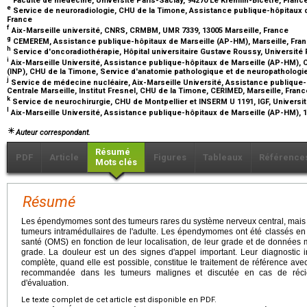
e
Service de neuroradiologie, CHU de la Timone, Assistance publique-hôpitaux d
France
f
Aix-Marseille université, CNRS, CRMBM, UMR 7339, 13005 Marseille, France
g
CEMEREM, Assistance publique-hôpitaux de Marseille (AP-HM), Marseille, Fra
h
Service d'oncoradiothérapie, Hôpital universitaire Gustave Roussy, Université 
i
Aix-Marseille Université, Assistance publique-hôpitaux de Marseille (AP-HM), 
(INP), CHU de la Timone, Service d'anatomie pathologique et de neuropathologie
j
Service de médecine nucléaire, Aix-Marseille Université, Assistance publique
Centrale Marseille, Institut Fresnel, CHU de la Timone, CERIMED, Marseille, Fran
k
Service de neurochirurgie, CHU de Montpellier et INSERM U 1191, IGF, Universit
l
Aix-Marseille Université, Assistance publique-hôpitaux de Marseille (AP-HM), 
Auteur correspondant.
Résumé
PDF
Article
Figures
Tableaux
Référence
Mots clés
Résumé
Les épendymomes sont des tumeurs rares du système nerveux central, mais el
tumeurs intramédullaires de l'adulte. Les épendymomes ont été classés en
santé (OMS) en fonction de leur localisation, de leur grade et de données m
grade. La douleur est un des signes d'appel important. Leur diagnostic ini
complète, quand elle est possible, constitue le traitement de référence ave
recommandée dans les tumeurs malignes et discutée en cas de récid
d'évaluation.
Le texte complet de cet article est disponible en PDF.