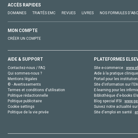
ACCÈS RAPIDES
DOMAINES
TRAITÉS EMC
REVUES
LIVRES
NOS FORMULES D'AB
MON COMPTE
CRÉER UN COMPTE
AIDE & SUPPORT
PLATEFORMES ELSE
Contactez-nous / FAQ
Site e-commerce :
www.el
Qui sommes-nous ?
Aide à la pratique clinique
Mentions légales
Portail pour les institution
© - Avertissements
Site d'information sur l'E
Termes et conditions d'utilisation
E-learning pour les infirmi
Politique rédactionnelle
Bibliothèque d'e-books Els
Politique publicitaire
Blog special IFSI :
www.gen
Cookie settings
Suivez notre actualité sur
Politique de la vie privée
Site d'emploi en santé :
e