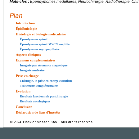
Mots-clés :
Épendymomes médullaires, Neurochirurgie, Radiothérapie, Chi
Plan
Introduction
Épidémiologie
Histologie et biologie moléculaire
Épendymome spinal
Épendymome spinal MYCN amplifié
Épendymome myxopapillaire
Aspects cliniques
Examens complémentaires
Imagerie par résonance magnétique
Imagerie nucléaire
Prise en charge
Chirurgie, la prise en charge essentielle
Traitements complémentaires
Évolution
Résultats fonctionnels postchirurgie
Résultats oncologiques
Conclusion
Déclaration de liens d'intérêts
© 2024 Elsevier Masson SAS. Tous droits réservés.