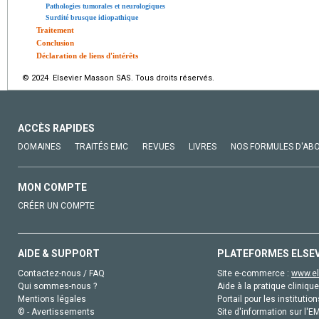
Pathologies tumorales et neurologiques
Surdité brusque idiopathique
Traitement
Conclusion
Déclaration de liens d'intérêts
© 2024 Elsevier Masson SAS. Tous droits réservés.
ACCÈS RAPIDES
DOMAINES
TRAITÉS EMC
REVUES
LIVRES
NOS FORMULES D'AB
MON COMPTE
CRÉER UN COMPTE
AIDE & SUPPORT
PLATEFORMES ELSE
Contactez-nous / FAQ
Site e-commerce :
www.el
Qui sommes-nous ?
Aide à la pratique clinique
Mentions légales
Portail pour les institution
© - Avertissements
Site d'information sur l'E