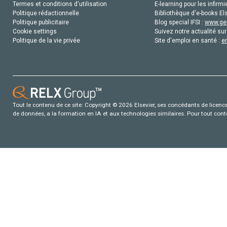
Termes et conditions d'utilisation
E-learning pour les infirmi
Politique rédactionnelle
Bibliothèque d'e-books Els
Politique publicitaire
Blog special IFSI :
www.gen
Cookie settings
Suivez notre actualité sur
Politique de la vie privée
Site d'emploi en santé :
e
Tout le contenu de ce site: Copyright © 2026 Elsevier, ses concédants de licence e
de données, a la formation en IA et aux technologies similaires. Pour tout con