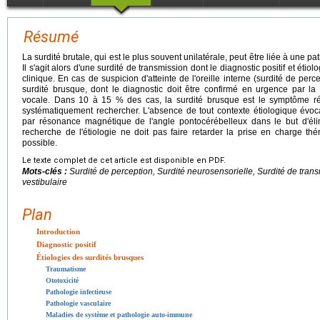
Résumé
La surdité brutale, qui est le plus souvent unilatérale, peut être liée à une p
Il s'agit alors d'une surdité de transmission dont le diagnostic positif et étio
clinique. En cas de suspicion d'atteinte de l'oreille interne (surdité de per
surdité brusque, dont le diagnostic doit être confirmé en urgence par la 
vocale. Dans 10 à 15 % des cas, la surdité brusque est le symptôme révél
systématiquement rechercher. L'absence de tout contexte étiologique évoc
par résonance magnétique de l'angle pontocérébelleux dans le but d'él
recherche de l'étiologie ne doit pas faire retarder la prise en charge thé
possible.
Le texte complet de cet article est disponible en PDF.
Mots-clés :
Surdité de perception, Surdité neurosensorielle, Surdité de tr
vestibulaire
Plan
Introduction
Diagnostic positif
Étiologies des surdités brusques
Traumatisme
Ototoxicité
Pathologie infectieuse
Pathologie vasculaire
Maladies de système et pathologie auto-immune