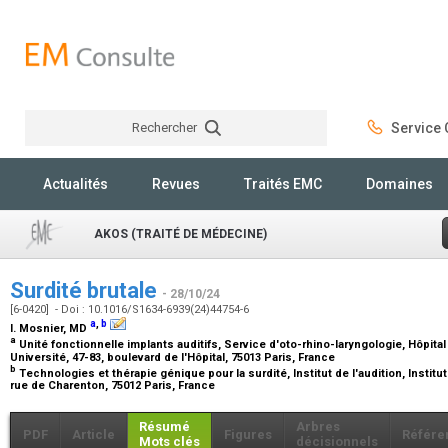
Rechercher
Service C
Rechercher
Actualités
Revues
Traités EMC
Domaines
AKOS (TRAITÉ DE MÉDECINE)
Surdité brutale
- 28/10/24
[6-0420] - Doi : 10.1016/S1634-6939(24)44754-6
a
,
b
I. Mosnier,
MD
a
Unité fonctionnelle implants auditifs, Service d'oto-rhino-laryngologie, Hôpita
Université, 47-83, boulevard de l'Hôpital, 75013 Paris, France
b
Technologies et thérapie génique pour la surdité, Institut de l'audition, Institut
rue de Charenton, 75012 Paris, France
Résumé
Arbres
PDF
Article
Figures
Référe
Mots clés
décisionnels