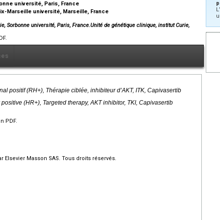
p
bonne université, Paris, France
L
x-Marseille université, Marseille, France
u
rie, Sorbonne université, Paris, France.Unité de génétique clinique, institut Curie,
DF.
ces
 positif (RH+), Thérapie ciblée, inhibiteur d’AKT, ITK, Capivasertib
positive (HR+), Targeted therapy, AKT inhibitor, TKI, Capivasertib
en PDF.
r Elsevier Masson SAS. Tous droits réservés.