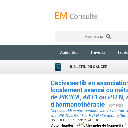
Rechercher
Actualités
Revues
Trait
BULLETIN DU CANCER
Capivasertib en association
localement avancé ou méta
de
PIK3CA
,
AKT1
ou
PTEN
,
d’hormonothérapie
- 30/10/24
Capivasertib in combination with fulvestrant
with
PIK3CA
,
AKT1
or
PTEN
alteration, after 
Doi : 10.1016/j.bulcan.2024.08.010
1
,
⁎
2
Victor Heurtier
, Alexandre de Nonneville