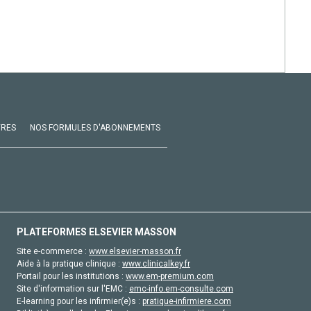
VRES
NOS FORMULES D'ABONNEMENTS
PLATEFORMES ELSEVIER MASSON
Site e-commerce :
www.elsevier-masson.fr
Aide à la pratique clinique :
www.clinicalkey.fr
Portail pour les institutions :
www.em-premium.com
Site d'information sur l'EMC :
emc-info.em-consulte.com
E-learning pour les infirmier(e)s :
pratique-infirmiere.com