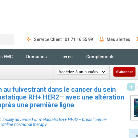
Service Client : 01 71 16 55 99
Mes alertes
Rechercher
és EMC
Domaines
Livres
Compléments
S'abonner
 au fulvestrant dans le cancer du sein
statique RH+ HER2– avec une altération
 après une première ligne
 in locally advanced or metastatic RH+ HER2– breast cancer
first-line hormonal therapy
B