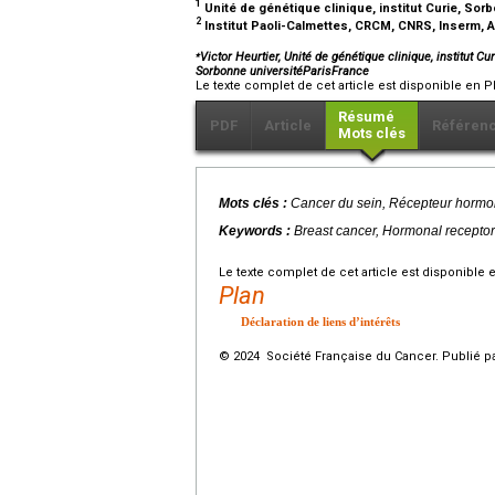
1
Unité de génétique clinique, institut Curie, Sor
2
Institut Paoli-Calmettes, CRCM, CNRS, Inserm, Ai
⁎
Victor Heurtier, Unité de génétique clinique, institut Cu
Sorbonne universitéParisFrance
Le texte complet de cet article est disponible en P
Résumé
PDF
Article
Référen
Mots clés
Mots clés :
Cancer du sein, Récepteur hormonal
Keywords :
Breast cancer, Hormonal receptor 
Le texte complet de cet article est disponible 
Plan
Déclaration de liens d’intérêts
© 2024 Société Française du Cancer. Publié pa