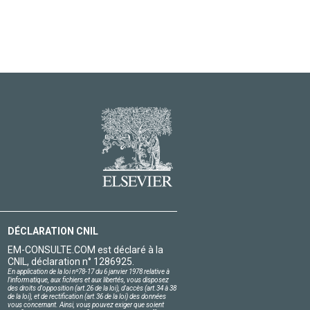
DÉCLARATION CNIL
EM-CONSULTE.COM est déclaré à la
CNIL, déclaration n° 1286925.
En application de la loi nº78-17 du 6 janvier 1978 relative à
l'informatique, aux fichiers et aux libertés, vous disposez
des droits d'opposition (art.26 de la loi), d'accès (art.34 à 38
de la loi), et de rectification (art.36 de la loi) des données
vous concernant. Ainsi, vous pouvez exiger que soient