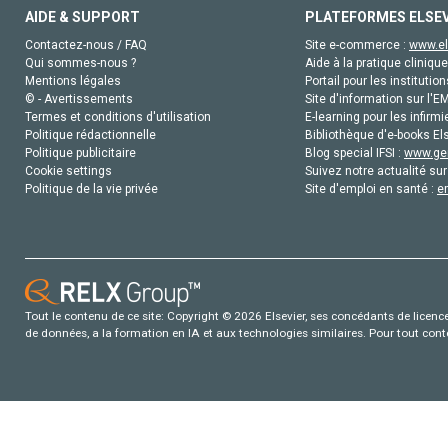
AIDE & SUPPORT
PLATEFORMES ELSE
Contactez-nous / FAQ
Site e-commerce :
www.el
Qui sommes-nous ?
Aide à la pratique clinique
Mentions légales
Portail pour les institution
© - Avertissements
Site d'information sur l'E
Termes et conditions d'utilisation
E-learning pour les infirmi
Politique rédactionnelle
Bibliothèque d'e-books Els
Politique publicitaire
Blog special IFSI :
www.gen
Cookie settings
Suivez notre actualité sur
Politique de la vie privée
Site d'emploi en santé :
e
Tout le contenu de ce site: Copyright © 2026 Elsevier, ses concédants de licence e
de données, a la formation en IA et aux technologies similaires. Pour tout con