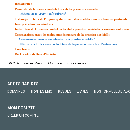
Introduction
Pronostic de la mesure ambulatoire de la pression artérielle
Efficience de la MAPA : coût-efficacité
Technique : choix de l'appareil, du brassard, son utilisation et choix du protocole
Interprétation des résultats
Indications de la mesure ambulatoire de la pression artérielle et recommandations
Comparaison entre les techniques de mesure de la pression artérielle
Automesure ou mesure ambulatoire de la pression artérielle ?
Différences entre la mesure ambulatoire de la pression artérielle et l'automesure
Conclusion
Déclaration de liens d'intérêts
© 2024 Elsevier Masson SAS. Tous droits réservés.
ACCÈS RAPIDES
DOMAINES
TRAITÉS EMC
REVUES
LIVRES
NOS FORMULES D'AB
MON COMPTE
CRÉER UN COMPTE