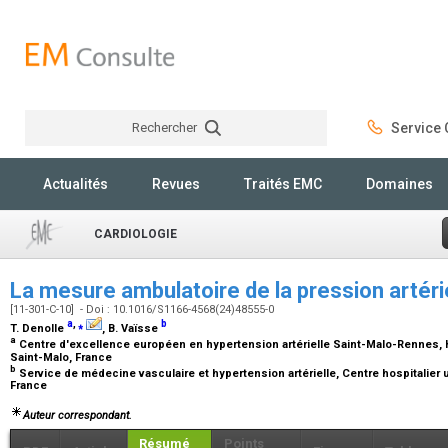
Rechercher
Service C
Rechercher
Actualités
Revues
Traités EMC
Domaines
CARDIOLOGIE
La mesure ambulatoire de la pression artéri
[11-301-C-10] - Doi : 10.1016/S1166-4568(24)48555-0
a
,
⁎
b
T. Denolle
, B. Vaïsse
a
Centre d'excellence européen en hypertension artérielle Saint-Malo-Rennes, H
Saint-Malo, France
b
Service de médecine vasculaire et hypertension artérielle, Centre hospitalier u
France
Auteur correspondant.
Résumé
Points