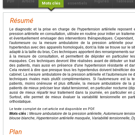
PDF
Article
Figures
Tableaux
Mots clés
essentiels
Résumé
Le diagnostic et la prise en charge de l'hypertension artérielle reposent
pression artérielle en consultation, utilisée en routine pour initier un trait
et éventuellement envisager des interventions thérapeutiques. Cependant, 
l'automesure ou la mesure ambulatoire de la pression artérielle pour l
hypertendus avec des appareils homologués, dont la liste se trouve sur le si
adapté à la taille du bras, Ces techniques apportent des renseignements sur 
à la mesure de consultation, et permettent de dépister en particulier l
masquées. Ces techniques devront être réalisées avant de débuter un trai
des patients, mais aussi en présence d'une hypertension résistante et dans
Cela revient à dire que presque tous les hypertendus doivent bénéficier d
cabinet. La mesure ambulatoire de la pression artérielle et l'automesure n
techniques rivales mais plutôt complémentaires. Si l'automesure est la t
patients, moins onéreuse et plus diffusée, la mesure ambulatoire de la p
patients de mieux préciser leur statut tensionnel, en particulier nocturne (di
aussi de mieux répartir leur traitement dans la journée, en particulier en
Surtout, elle permet de mieux évaluer la variabilité tensionnelle en par
orthostatique.
Le texte complet de cet article est disponible en PDF.
Mots-clés :
Mesure ambulatoire de la pression artérielle, Automesure tension
blouse blanche, Hypertension artérielle masquée, Variabilité tensionnelle,
Plan