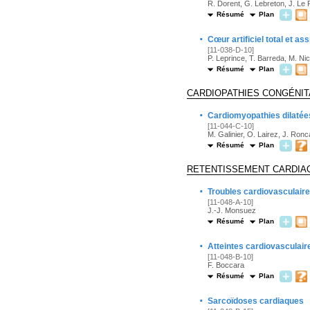
R. Dorent, G. Lebreton, J. Le P
Résumé
Plan
·
Cœur artificiel total et as
[11-038-D-10]
P. Leprince, T. Barreda, M. Ni
Résumé
Plan
CARDIOPATHIES CONGÉNIT
·
Cardiomyopathies dilatées
[11-044-C-10]
M. Galinier, O. Lairez, J. Ronc
Résumé
Plan
RETENTISSEMENT CARDIAQ
·
Troubles cardiovasculaire
[11-048-A-10]
J.-J. Monsuez
Résumé
Plan
·
Atteintes cardiovasculair
[11-048-B-10]
F. Boccara
Résumé
Plan
·
Sarcoïdoses cardiaques