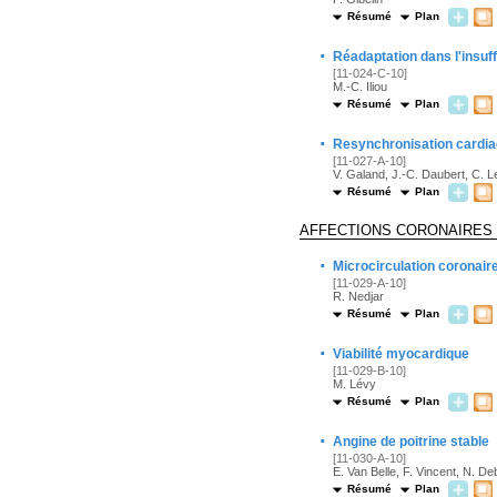
Résumé
Plan
·
Réadaptation dans l'insuf
[11-024-C-10]
M.-C. Iliou
Résumé
Plan
·
Resynchronisation cardiaq
[11-027-A-10]
V. Galand, J.-C. Daubert, C. L
Résumé
Plan
AFFECTIONS CORONAIRES
·
Microcirculation coronair
[11-029-A-10]
R. Nedjar
Résumé
Plan
·
Viabilité myocardique
[11-029-B-10]
M. Lévy
Résumé
Plan
·
Angine de poitrine stable
[11-030-A-10]
E. Van Belle, F. Vincent, N. De
Résumé
Plan