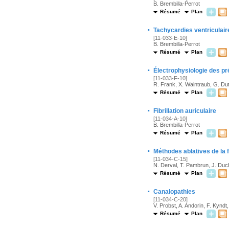
B. Brembilla-Perrot
Résumé
Plan
·
Tachycardies ventriculair
[11-033-E-10]
B. Brembilla-Perrot
Résumé
Plan
·
Électrophysiologie des pr
[11-033-F-10]
R. Frank, X. Waintraub, G. Du
Résumé
Plan
·
Fibrillation auriculaire
[11-034-A-10]
B. Brembilla-Perrot
Résumé
Plan
·
Méthodes ablatives de la fi
[11-034-C-15]
N. Derval, T. Pambrun, J. Duch
Résumé
Plan
·
Canalopathies
[11-034-C-20]
V. Probst, A. Andorin, F. Kyndt
Résumé
Plan