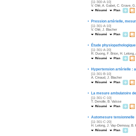
[11-300-A-10]
V. Olié, A. Gabet, C. Grave, G. 
Résumé
Plan
·
Pression artérielle, mesur
[11-301-A-10]
V. Olié, J. Blacher
Résumé
Plan
·
Étude physiopathologique d
[11-301-A-20]
R. Duong, F. Brion, H. Lelong,
Résumé
Plan
·
Hypertension artérielle : 
[11-301-B-10]
A. Cinaud, J. Blacher
Résumé
Plan
·
La mesure ambulatoire de 
[11-301-C-10]
T. Denolle, B. Vaïsse
Résumé
Plan
·
Automesure tensionnelle
[11-301-C-20]
H. Lelong, J. Vay-Demouy, B. K
Résumé
Plan