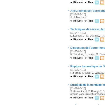
Résumé
Plan
·
Anévrismes de l'aorte ab
[11-645-A-10]
J.-J. Monsuez
Résumé
Plan
·
Techniques de revasculari
[11-647-A-10]
L. Koskas, J.-M. Davaine, F. 
Résumé
Plan
·
Dissection de l'aorte thor
[11-650-A-10]
R. Roudaut, S. Lafitte, M. Pern
Résumé
Plan
·
Rupture traumatique de l'
[11-655-A-10]
F. Farhat, C. Diab, J. Lapeze, 
Résumé
Plan
·
Stratégie de la conduite 
[11-690-A-10]
S. Kownator, J.-P. Beregi, P. D
groupe vasculaire thrombose de
Résumé
Plan