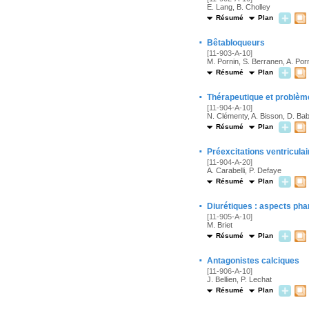
E. Lang, B. Cholley
Résumé
Plan
·
Bêtabloqueurs
[11-903-A-10]
M. Pornin, S. Berranen, A. Por
Résumé
Plan
·
Thérapeutique et problèm
[11-904-A-10]
N. Clémenty, A. Bisson, D. Bab
Résumé
Plan
·
Préexcitations ventriculai
[11-904-A-20]
A. Carabelli, P. Defaye
Résumé
Plan
·
Diurétiques : aspects ph
[11-905-A-10]
M. Briet
Résumé
Plan
·
Antagonistes calciques
[11-906-A-10]
J. Bellien, P. Lechat
Résumé
Plan