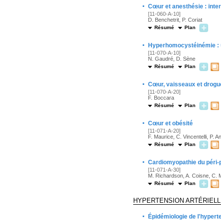
·
Cœur et anesthésie : int
[11-060-A-10]
D. Benchetrit, P. Coriat
Résumé
Plan
·
Hyperhomocystéinémie : un
[11-070-A-10]
N. Gaudré, D. Sène
Résumé
Plan
·
Cœur, vaisseaux et drogue
[11-070-A-20]
F. Boccara
Résumé
Plan
·
Cœur et obésité
[11-071-A-20]
F. Maurice, C. Vincentelli, P. A
Résumé
Plan
·
Cardiomyopathie du péri-
[11-071-A-30]
M. Richardson, A. Coisne, C. 
Résumé
Plan
HYPERTENSION ARTÉRIELL
·
Épidémiologie de l'hyperte