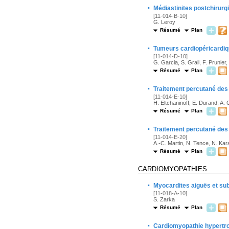
·
Médiastinites postchirurgi
[11-014-B-10]
G. Leroy
Résumé
Plan
·
Tumeurs cardiopéricardi
[11-014-D-10]
G. Garcia, S. Grall, F. Prunier,
Résumé
Plan
·
Traitement percutané des
[11-014-E-10]
H. Eltchaninoff, E. Durand, A. C
Résumé
Plan
·
Traitement percutané des 
[11-014-E-20]
A.-C. Martin, N. Tence, N. Ka
Résumé
Plan
CARDIOMYOPATHIES
·
Myocardites aiguës et su
[11-018-A-10]
S. Zarka
Résumé
Plan
·
Cardiomyopathie hypertr