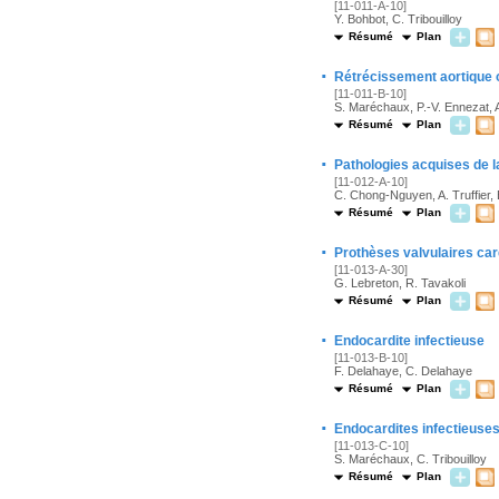
[11-011-A-10]
Y. Bohbot, C. Tribouilloy
Résumé
Plan
·
Rétrécissement aortique or
[11-011-B-10]
S. Maréchaux, P.-V. Ennezat, A. 
Résumé
Plan
·
Pathologies acquises de l
[11-012-A-10]
C. Chong-Nguyen, A. Truffier, 
Résumé
Plan
·
Prothèses valvulaires ca
[11-013-A-30]
G. Lebreton, R. Tavakoli
Résumé
Plan
·
Endocardite infectieuse
[11-013-B-10]
F. Delahaye, C. Delahaye
Résumé
Plan
·
Endocardites infectieuses
[11-013-C-10]
S. Maréchaux, C. Tribouilloy
Résumé
Plan