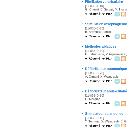
·
Fibrillation ventriculaire
[11-035-A-10]
G. Cheniti, E. Surget, M. Hoci
Résumé
Plan
·
Stimulation œsophagienn
[11-036-C-15]
B. Brembilla-Perrot
Résumé
Plan
·
Méthodes ablatives
[11-036-D-10]
F. Extramiana, V. Algalarrondo
Résumé
Plan
·
Défibrillateur automatiqu
[11-036-D-20]
A. Otmani, X. Waintraub
Résumé
Plan
·
Défibrillateur sous-cutané
[11-036-D-30]
C. Marquie
Résumé
Plan
·
Stimulateur sans sonde
[11-036-D-40]
Y. Temmar, X. Waintraub, E. 
Résumé
Plan