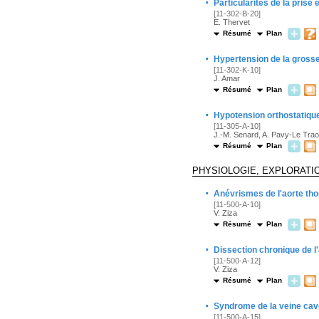
·
Particularités de la prise 
[11-302-B-20]
E. Thervet
Résumé
Plan
·
Hypertension de la gross
[11-302-K-10]
J. Amar
Résumé
Plan
·
Hypotension orthostatique
[11-305-A-10]
J.-M. Senard, A. Pavy-Le Tra
Résumé
Plan
PHYSIOLOGIE, EXPLORATI
·
Anévrismes de l'aorte th
[11-500-A-10]
V. Ziza
Résumé
Plan
·
Dissection chronique de l
[11-500-A-12]
V. Ziza
Résumé
Plan
·
Syndrome de la veine cav
[11-500-A-15]