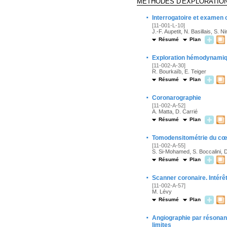
MÉTHODES D'EXPLORATIO
·
Interrogatoire et examen 
[11-001-L-10]
J.-F. Aupetit, N. Basillais, S. N
Résumé
Plan
·
Exploration hémodynamiqu
[11-002-A-30]
R. Bourkaïb, E. Teiger
Résumé
Plan
·
Coronarographie
[11-002-A-52]
A. Matta, D. Carrié
Résumé
Plan
·
Tomodensitométrie du cœu
[11-002-A-55]
S. Si-Mohamed, S. Boccalini, 
Résumé
Plan
·
Scanner coronaire. Intérêt
[11-002-A-57]
M. Lévy
Résumé
Plan
·
Angiographie par résonanc
limites