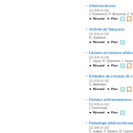
·
Athérosclérose
[11-605-A-10]
J. Emmerich, P. Bruneval, Z. M
Résumé
Plan
·
Artérite de Takayasu
[11-610-A-10]
D. Saadoun
Résumé
Plan
·
Lésions occlusives athér
[11-615-A-10]
J. Jayet, R. Sylvestre, I. Jav
Résumé
Plan
·
Embolies de cristaux de c
[11-620-A-10]
X. Belenfant
Résumé
Plan
·
Fistules artérioveineuses
[11-635-A-10]
I. Desormais
Résumé
Plan
·
Pathologie athéroscléreus
[11-640-A-10]
C. Isabel, P. Seners, D. Calvet