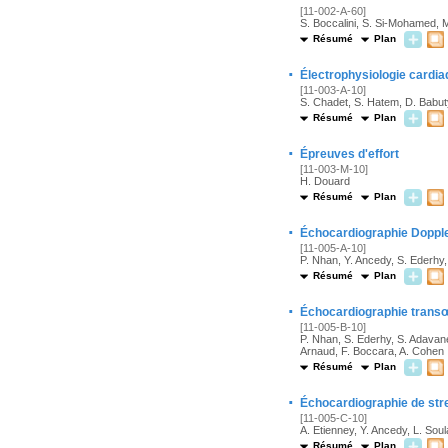
[11-002-A-60]
S. Boccalini, S. Si-Mohamed, 
Résumé
Plan
·
Électrophysiologie cardi
[11-003-A-10]
S. Chadet, S. Hatem, D. Babut
Résumé
Plan
·
Épreuves d'effort
[11-003-M-10]
H. Douard
Résumé
Plan
·
Échocardiographie Dopple
[11-005-A-10]
P. Nhan, Y. Ancedy, S. Ederhy
Résumé
Plan
·
Échocardiographie trans
[11-005-B-10]
P. Nhan, S. Ederhy, S. Adavane
Arnaud, F. Boccara, A. Cohen
Résumé
Plan
·
Échocardiographie de str
[11-005-C-10]
A. Etienney, Y. Ancedy, L. Sou
Résumé
Plan