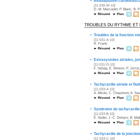
·
Réadaptation cardiovascul
[11-030-W-10]
D.-M. Marcadet, P. Blanc, B. 
Résumé
Plan
TROUBLES DU RYTHME ET 
·
Troubles de la fonction si
[11-031-A-10]
R. Frank
Résumé
Plan
·
Extrasystoles atriales, jo
[11-031-D-10]
F. Sebag, E. Simeon, P. Jorrot
Résumé
Plan
·
Tachycardie atriale et flutt
[11-033-A-10]
A. Mirolo, C. Chaumont, A. Sa
Résumé
Plan
·
Syndrome de tachycardie 
[11-033-B-10]
E. Seder, J.-C. Deharo, B. Mail
Résumé
Plan
·
Tachycardie de la jonction
[11-033-C-10]