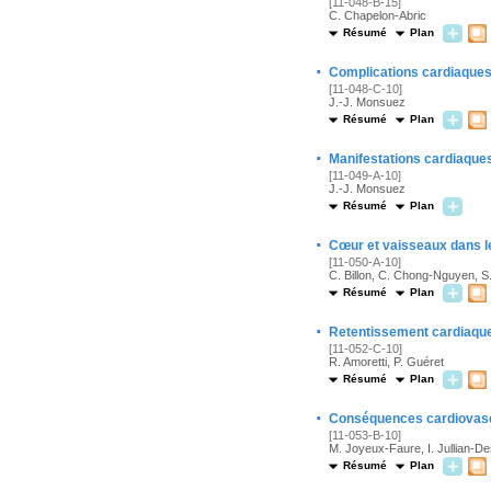
[11-048-B-15]
C. Chapelon-Abric
Résumé
Plan
·
Complications cardiaques
[11-048-C-10]
J.-J. Monsuez
Résumé
Plan
·
Manifestations cardiaque
[11-049-A-10]
J.-J. Monsuez
Résumé
Plan
·
Cœur et vaisseaux dans l
[11-050-A-10]
C. Billon, C. Chong-Nguyen, S
Résumé
Plan
·
Retentissement cardiaque 
[11-052-C-10]
R. Amoretti, P. Guéret
Résumé
Plan
·
Conséquences cardiovasc
[11-053-B-10]
M. Joyeux-Faure, I. Jullian-De
Résumé
Plan