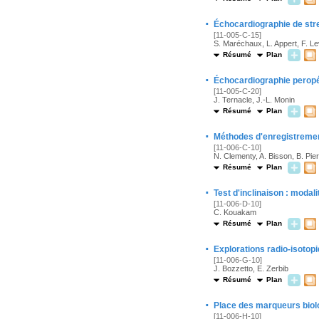
·
Échocardiographie de stre
[11-005-C-15]
S. Maréchaux, L. Appert, F. Le
Résumé
Plan
·
Échocardiographie peropé
[11-005-C-20]
J. Ternacle, J.-L. Monin
Résumé
Plan
·
Méthodes d'enregistremen
[11-006-C-10]
N. Clementy, A. Bisson, B. Pier
Résumé
Plan
·
Test d'inclinaison : modali
[11-006-D-10]
C. Kouakam
Résumé
Plan
·
Explorations radio-isotop
[11-006-G-10]
J. Bozzetto, E. Zerbib
Résumé
Plan
·
Place des marqueurs biol
[11-006-H-10]