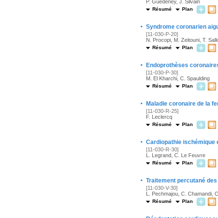
P. Guedeney, J. Silvain
Résumé
Plan
·
Syndrome coronarien aig
[11-030-P-20]
N. Procopi, M. Zeitouni, T. Sal
Résumé
Plan
·
Endoprothèses coronaires 
[11-030-P-30]
M. El Kharchi, C. Spaulding
Résumé
Plan
·
Maladie coronaire de la fe
[11-030-R-25]
F. Leclercq
Résumé
Plan
·
Cardiopathie ischémique et
[11-030-R-30]
L. Legrand, C. Le Feuvre
Résumé
Plan
·
Traitement percutané des
[11-030-V-30]
L. Pechmajou, C. Chamandi, C
Résumé
Plan