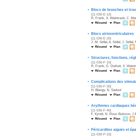
·
Blocs de branches et trou
[11-036-E-10]
R. Frank, X. Waintraub, C. Ma
Résumé
Plan
·
Blocs atrioventriculaires
[11-036-E-20]
J.-M. Sellal, A. Sellal, J. Sell
Résumé
Plan
·
Structures, fonctions, ré
[11-036-F-10]
R. Frank, G. Duthoit, X. Wain
Résumé
Plan
·
Complications des stimul
[11-036-F-30]
H. Blangy, N. Sadoul
Résumé
Plan
·
Arythmies cardiaques hér
[11-036-F-40]
F. Kyndt, N. Roux-Buisson, J.
Résumé
Plan
·
Péricardites aiguës et é
[11-036-P-10]