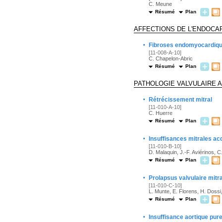
C. Meune
Résumé
Plan
AFFECTIONS DE L'ENDOCA
·
Fibroses endomyocardiq
[11-008-A-10]
C. Chapelon-Abric
Résumé
Plan
PATHOLOGIE VALVULAIRE 
·
Rétrécissement mitral
[11-010-A-10]
C. Huerre
Résumé
Plan
·
Insuffisances mitrales ac
[11-010-B-10]
D. Malaquin, J.-F. Aviérinos, C.
Résumé
Plan
·
Prolapsus valvulaire mitra
[11-010-C-10]
L. Munte, E. Florens, H. Dossi
Résumé
Plan
·
Insuffisance aortique pure