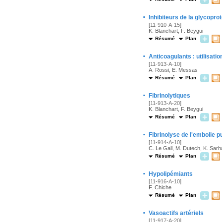
·
Inhibiteurs de la glycoproté
[11-910-A-15]
K. Blanchart, F. Beygui
Résumé
Plan
·
Anticoagulants : utilisatio
[11-913-A-10]
A. Rossi, E. Messas
Résumé
Plan
·
Fibrinolytiques
[11-913-A-20]
K. Blanchart, F. Beygui
Résumé
Plan
·
Fibrinolyse de l'embolie 
[11-914-A-10]
C. Le Gall, M. Dutech, K. Sarh
Résumé
Plan
·
Hypolipémiants
[11-916-A-10]
F. Chiche
Résumé
Plan
·
Vasoactifs artériels
[11-917-A-20]