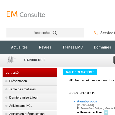
Rechercher
Service C
Rechercher
Actualités
Revues
Traités EMC
Domaines
CARDIOLOGIE
Le traité
TABLE DES MATIÈRES
Afficher les articles contenant c
Présentation
Table des matières
AVANT-PROPOS
Dernière mise à jour
·
Avant-propos
[11-000-A-01]
Articles archivés
Pr Jean-Yves Artigou, Valérie P
Résumé
Plan
Articles en prépublication