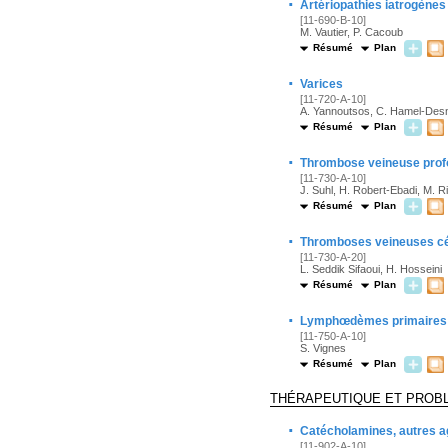
·
Artériopathies iatrogènes
[11-690-B-10]
M. Vautier, P. Cacoub
Résumé
Plan
·
Varices
[11-720-A-10]
A. Yannoutsos, C. Hamel-Desn
Résumé
Plan
·
Thrombose veineuse prof
[11-730-A-10]
J. Suhl, H. Robert-Ebadi, M. Ri
Résumé
Plan
·
Thromboses veineuses cé
[11-730-A-20]
L. Seddik Sifaoui, H. Hosseini
Résumé
Plan
·
Lymphœdèmes primaires 
[11-750-A-10]
S. Vignes
Résumé
Plan
THÉRAPEUTIQUE ET PROB
·
Catécholamines, autres a
[11-902-A-10]