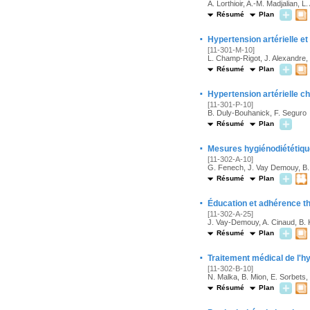
A. Lorthioir, A.-M. Madjalian, L.
Résumé
Plan
·
Hypertension artérielle et
[11-301-M-10]
L. Champ-Rigot, J. Alexandre, P
Résumé
Plan
·
Hypertension artérielle ch
[11-301-P-10]
B. Duly-Bouhanick, F. Seguro
Résumé
Plan
·
Mesures hygiénodiététique
[11-302-A-10]
G. Fenech, J. Vay Demouy, B. 
Résumé
Plan
·
Éducation et adhérence th
[11-302-A-25]
J. Vay-Demouy, A. Cinaud, B. K
Résumé
Plan
·
Traitement médical de l'hy
[11-302-B-10]
N. Malka, B. Mion, E. Sorbets, 
Résumé
Plan