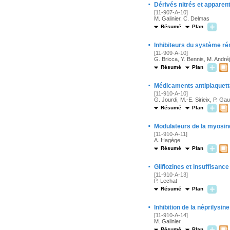
·
Dérivés nitrés et apparen
[11-907-A-10]
M. Galinier, C. Delmas
Résumé
Plan
·
Inhibiteurs du système ré
[11-909-A-10]
G. Bricca, Y. Bennis, M. André
Résumé
Plan
·
Médicaments antiplaquetta
[11-910-A-10]
G. Jourdi, M.-E. Sirieix, P. G
Résumé
Plan
·
Modulateurs de la myosin
[11-910-A-11]
A. Hagège
Résumé
Plan
·
Gliflozines et insuffisanc
[11-910-A-13]
P. Lechat
Résumé
Plan
·
Inhibition de la néprilysin
[11-910-A-14]
M. Galinier
Résumé
Plan