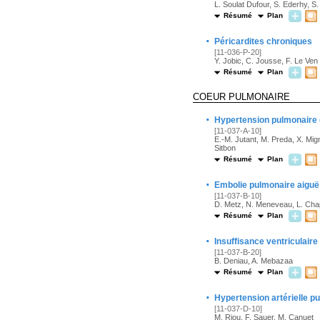
L. Soulat Dufour, S. Ederhy, S
Résumé
Plan
·
Péricardites chroniques
[11-036-P-20]
Y. Jobic, C. Jousse, F. Le Ven
Résumé
Plan
COEUR PULMONAIRE
·
Hypertension pulmonaire d
[11-037-A-10]
E.-M. Jutant, M. Preda, X. Mign
Sitbon
Résumé
Plan
·
Embolie pulmonaire aiguë
[11-037-B-10]
D. Metz, N. Meneveau, L. Cha
Résumé
Plan
·
Insuffisance ventriculaire
[11-037-B-20]
B. Deniau, A. Mebazaa
Résumé
Plan
·
Hypertension artérielle p
[11-037-D-10]
M. Riou, F. Sauer, M. Canuet