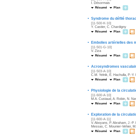
I. Désormais
Résumé
Plan
·
Syndrome du défilé thora
[11-500-K-10]
Y. Castier, C. Chardigny
Résumé
Plan
·
Embolies artérielles des
[11-501-G-10]
V. Ziza
Résumé
Plan
·
Acrosyndromes vasculai
[11-503-A-10]
C.M. Yelnik, E. Hachulla, P.-Y
Résumé
Plan
·
Physiologie de la circulati
[11-600-A-10]
M.A. Custaud, A. Robin, N. Na
Résumé
Plan
·
Exploration de la circulati
[11-600-A-11]
V. Aboyans, P. Abraham, J.-P. 
Messas, C. Mounier-Vehier, M.
Résumé
Plan