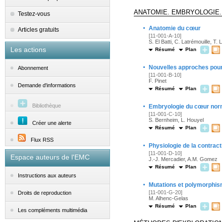
ANATOMIE. EMBRYOLOGIE.
Testez-vous
·
Anatomie du cœur
Articles gratuits
[11-001-A-10]
S. El Batti, C. Latrémouille, T
Les actions
Résumé
Plan
·
Nouvelles approches pour
Abonnement
[11-001-B-10]
F. Pinet
Demande d'informations
Résumé
Plan
·
Bibliothèque
Embryologie du cœur nor
[11-001-C-10]
S. Bernheim, L. Houyel
Créer une alerte
Résumé
Plan
Flux RSS
·
Physiologie de la contract
[11-001-D-10]
Espace auteurs de l'EMC
J.-J. Mercadier, A.M. Gomez
Résumé
Plan
Instructions aux auteurs
·
Mutations et polymorphis
[11-001-G-20]
Droits de reproduction
M. Alhenc-Gelas
Résumé
Plan
Les compléments multimédia