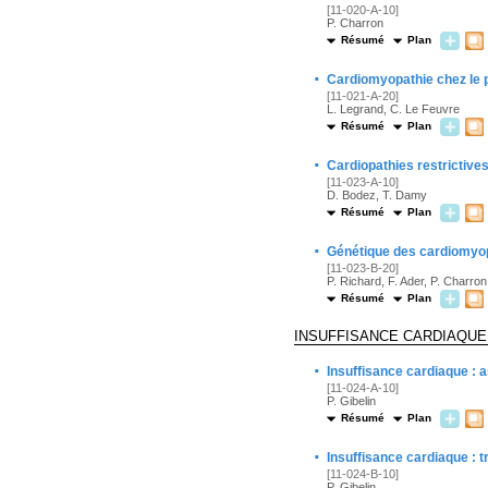
[11-020-A-10]
P. Charron
Résumé
Plan
·
Cardiomyopathie chez le p
[11-021-A-20]
L. Legrand, C. Le Feuvre
Résumé
Plan
·
Cardiopathies restrictive
[11-023-A-10]
D. Bodez, T. Damy
Résumé
Plan
·
Génétique des cardiomyop
[11-023-B-20]
P. Richard, F. Ader, P. Charron
Résumé
Plan
INSUFFISANCE CARDIAQUE
·
Insuffisance cardiaque : 
[11-024-A-10]
P. Gibelin
Résumé
Plan
·
Insuffisance cardiaque : 
[11-024-B-10]
P. Gibelin