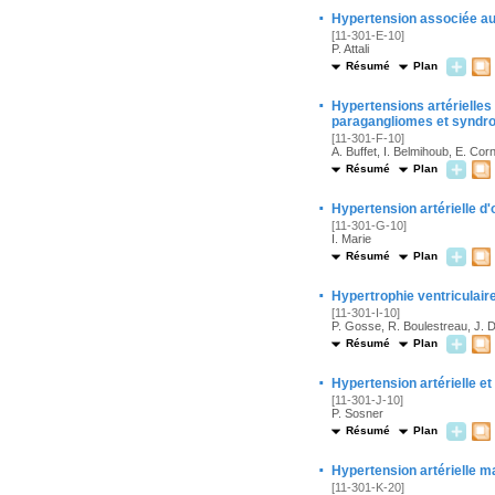
·
Hypertension associée aux
[11-301-E-10]
P. Attali
Résumé
Plan
·
Hypertensions artérielle
paragangliomes et syndr
[11-301-F-10]
A. Buffet, I. Belmihoub, E. Cor
Résumé
Plan
·
Hypertension artérielle d
[11-301-G-10]
I. Marie
Résumé
Plan
·
Hypertrophie ventriculaire
[11-301-I-10]
P. Gosse, R. Boulestreau, J. 
Résumé
Plan
·
Hypertension artérielle et
[11-301-J-10]
P. Sosner
Résumé
Plan
·
Hypertension artérielle m
[11-301-K-20]