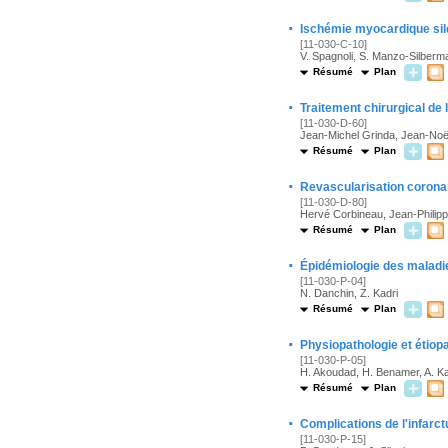
·
Ischémie myocardique si
[11-030-C-10]
V. Spagnoli, S. Manzo-Silberm
Résumé
Plan
·
Traitement chirurgical de 
[11-030-D-60]
Jean-Michel Grinda, Jean-Noë
Résumé
Plan
·
Revascularisation coronar
[11-030-D-80]
Hervé Corbineau, Jean-Philipp
Résumé
Plan
·
Épidémiologie des maladie
[11-030-P-04]
N. Danchin, Z. Kadri
Résumé
Plan
·
Physiopathologie et étiop
[11-030-P-05]
H. Akoudad, H. Benamer, A. K
Résumé
Plan
·
Complications de l'infarc
[11-030-P-15]