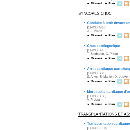
Résumé
Plan
SYNCOPES-CHOC
·
Conduite à tenir devant 
[11-038-A-10]
J.-J. Blanc
Résumé
Plan
·
Choc cardiogénique
[11-038-B-10]
T. Bochaton, C. Prieur
Résumé
Plan
·
Arrêt cardiaque extrahospi
[11-038-B-20]
S. Anys, E. Marijon, X. Jouven
Résumé
Plan
·
Mort subite cardiaque d'o
[11-038-B-30]
V. Probst
Résumé
Plan
TRANSPLANTATIONS ET AS
·
Transplantation cardiaque
[11-038-C-10]