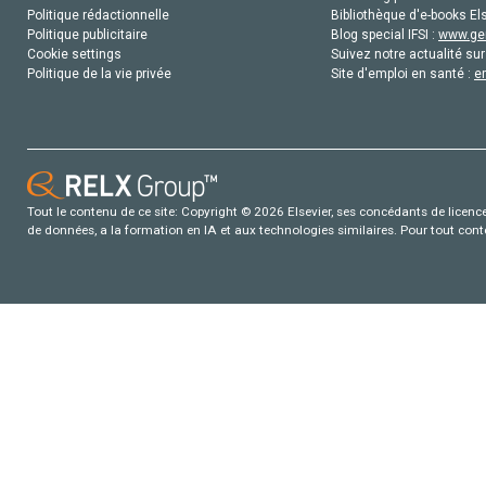
Politique rédactionnelle
Bibliothèque d'e-books Els
Politique publicitaire
Blog special IFSI :
www.gen
Cookie settings
Suivez notre actualité sur
Politique de la vie privée
Site d'emploi en santé :
e
Tout le contenu de ce site: Copyright © 2026 Elsevier, ses concédants de licence e
de données, a la formation en IA et aux technologies similaires. Pour tout con