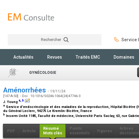
Rechercher
Service C
Rechercher
Actualités
Revues
Traités EMC
Domaines
GYNÉCOLOGIE
Aménorrhées
- 19/11/24
[147-A-50] - Doi : 10.1016/S0246-1064(24)47746-3
a
,
b
J. Young
a
Service d'endocrinologie et des maladies de la reproduction, Hôpital Bicêtre (H
du Général Leclerc, 94275 Le Kremlin-Bicêtre, France
b
Inserm Unité 1185, Faculté de médecine, Université Paris Saclay, 63, rue Gabrie
Résumé
Points
Arbres
PDF
Article
Figures
Mots clés
essentiels
décisionn