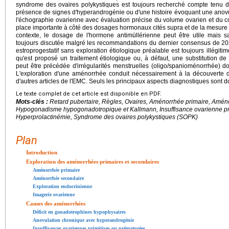
syndrome des ovaires polykystiques est toujours recherché compte tenu de
présence de signes d'hyperandrogénie ou d'une histoire évoquant une anovu
l'échographie ovarienne avec évaluation précise du volume ovarien et du c
place importante à côté des dosages hormonaux cités supra et de la mesure 
contexte, le dosage de l'hormone antimüllérienne peut être utile mais sa
toujours discutée malgré les recommandations du dernier consensus de 20
estroprogestatif sans exploration étiologique préalable est toujours illégit
qu'est proposé un traitement étiologique ou, à défaut, une substitution de
peut être précédée d'irrégularités menstruelles (oligo/spanioménorrhée) do
L'exploration d'une aménorrhée conduit nécessairement à la découverte d
d'autres articles de l'EMC. Seuls les principaux aspects diagnostiques sont d
Le texte complet de cet article est disponible en PDF.
Mots-clés :
Retard pubertaire, Règles, Ovaires, Aménorrhée primaire, Amé
Hypogonadisme hypogonadotropique et Kallmann, Insuffisance ovarienne pr
Hyperprolactinémie, Syndrome des ovaires polykystiques (SOPK)
Plan
Introduction
Exploration des aménorrhées primaires et secondaires
Aménorrhée primaire
Aménorrhée secondaire
Exploration endocrinienne
Imagerie ovarienne
Causes des aménorrhées
Déficit en gonadotrophines hypophysaires
Anovulation chronique avec hyperandrogénie
Insuffisances ovariennes primitives ou prématurées