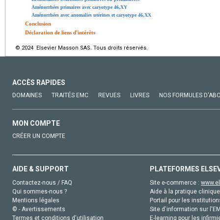
Aménorrhées primaires avec caryotype 46,XY
Aménorrhées avec anomalies utérines et caryotype 46,XX
Conclusion
Déclaration de liens d'intérêts
© 2024 Elsevier Masson SAS. Tous droits réservés.
ACCÈS RAPIDES
DOMAINES
TRAITÉS EMC
REVUES
LIVRES
NOS FORMULES D'AB
MON COMPTE
CRÉER UN COMPTE
AIDE & SUPPORT
PLATEFORMES ELSE
Contactez-nous / FAQ
Site e-commerce :
www.el
Qui sommes-nous ?
Aide à la pratique clinique
Mentions légales
Portail pour les institution
© - Avertissements
Site d'information sur l'E
Termes et conditions d'utilisation
E-learning pour les infirmi