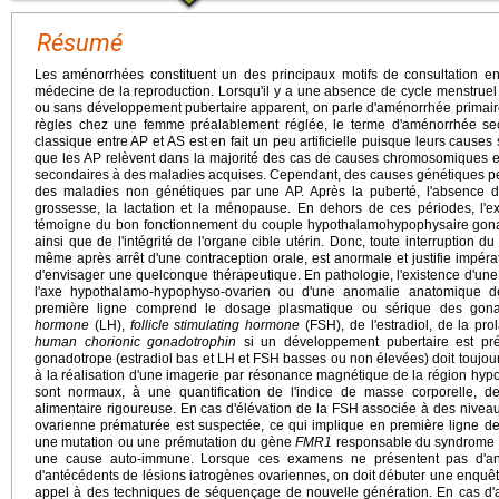
Résumé
Les aménorrhées constituent un des principaux motifs de consultation e
médecine de la reproduction. Lorsqu'il y a une absence de cycle menstruel 
ou sans développement pubertaire apparent, on parle d'aménorrhée primaire 
règles chez une femme préalablement réglée, le terme d'aménorrhée secon
classique entre AP et AS est en fait un peu artificielle puisque leurs cause
que les AP relèvent dans la majorité des cas de causes chromosomiques e
secondaires à des maladies acquises. Cependant, des causes génétiques pe
des maladies non génétiques par une AP. Après la puberté, l'absence d
grossesse, la lactation et la ménopause. En dehors de ces périodes, l'ex
témoigne du bon fonctionnement du couple hypothalamohypophysaire gonad
ainsi que de l'intégrité de l'organe cible utérin. Donc, toute interruption 
même après arrêt d'une contraception orale, est anormale et justifie impér
d'envisager une quelconque thérapeutique. En pathologie, l'existence d'un
l'axe hypothalamo-hypophyso-ovarien ou d'une anomalie anatomique de 
première ligne comprend le dosage plasmatique ou sérique des gon
hormone
(LH),
follicle stimulating hormone
(FSH), de l'estradiol, de la pr
human chorionic gonadotrophin
si un développement pubertaire est prése
gonadotrope (estradiol bas et LH et FSH basses ou non élevées) doit toujou
à la réalisation d'une imagerie par résonance magnétique de la région hy
sont normaux, à une quantification de l'indice de masse corporelle, de
alimentaire rigoureuse. En cas d'élévation de la FSH associée à des niveaux
ovarienne prématurée est suspectée, ce qui implique en première ligne de
une mutation ou une prémutation du gène
FMR1
responsable du syndrome de
une cause auto-immune. Lorsque ces examens ne présentent pas d'anoma
d'antécédents de lésions iatrogènes ovariennes, on doit débuter une enquête
appel à des techniques de séquençage de nouvelle génération. En cas d