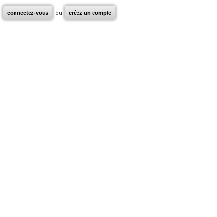
connectez-vous
ou
créez un compte