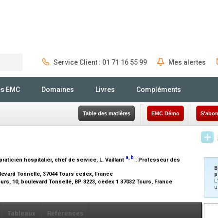
Service Client : 01 71 16 55 99
Mes alertes
Rechercher
és EMC
Domaines
Livres
Compléments
Table des matières
EMC Démo
S'abon
a
,
b
raticien hospitalier, chef de service
, L. Vaillant
:
Professeur des
B
levard Tonnellé, 37044 Tours cedex, France
p
L
urs, 10, boulevard Tonnellé, BP 3223, cedex 1 37032 Tours, France
u
Tableaux
Références