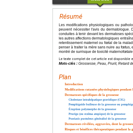
Résumé
Les modifications physiologiques ou patholog
peuvent nécessiter l'avis du dermatologue. D
conduites à tenir devant les dermatoses spéc
les autres affections dermatologiques entraîna
retentissement maternel ou fœtal de la maladie,
penser à traiter la mère sans nuire au fœtus,
montré de surrisque de toxicité maternofœtale
Le texte complet de cet article est disponible 
Mots-clés :
Grossesse, Peau, Prurit, Retard de
Plan
Introduction
Modifications cutanées physiologiques pendant l
Dermatoses spécifiques de la grossesse
Cholestase intrahépatique gravidique (CIG)
Pemphigoïde bulleuse de la grossesse ou pemphig
Éruption polymorphe de la grossesse
Prurigo (ou eczéma atopique) de la grossesse
Psoriasis pustuleux généralisé de la grossesse
Dermatoses révélées, aggravées, dont la grosses
Risques et bénéfices thérapeutiques pendant la g