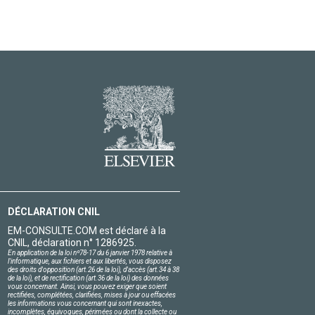
DÉCLARATION CNIL
EM-CONSULTE.COM est déclaré à la
CNIL, déclaration n° 1286925.
En application de la loi nº78-17 du 6 janvier 1978 relative à
l'informatique, aux fichiers et aux libertés, vous disposez
des droits d'opposition (art.26 de la loi), d'accès (art.34 à 38
de la loi), et de rectification (art.36 de la loi) des données
vous concernant. Ainsi, vous pouvez exiger que soient
rectifiées, complétées, clarifiées, mises à jour ou effacées
les informations vous concernant qui sont inexactes,
incomplètes, équivoques, périmées ou dont la collecte ou