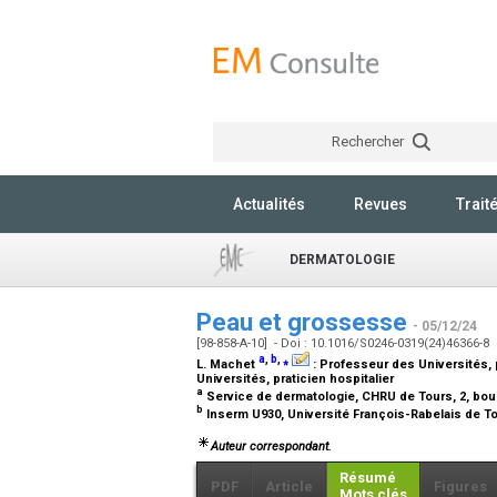
Rechercher
Actualités
Revues
Trait
DERMATOLOGIE
Peau et grossesse
- 05/12/24
[98-858-A-10] - Doi : 10.1016/S0246-0319(24)46366-8
a
,
b
,
⁎
L. Machet
:
Professeur des Universités, p
Universités, praticien hospitalier
a
Service de dermatologie, CHRU de Tours, 2, bou
b
Inserm U930, Université François-Rabelais de To
Auteur correspondant.
Résumé
PDF
Article
Figures
Mots clés