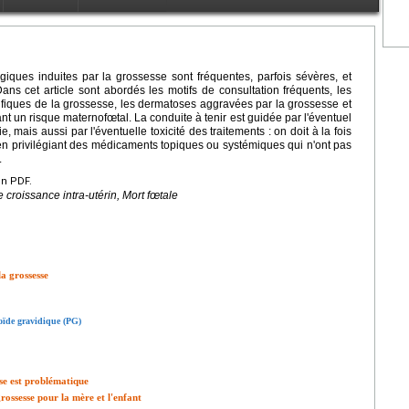
iques induites par la grossesse sont fréquentes, parfois sévères, et
ans cet article sont abordés les motifs de consultation fréquents, les
ifiques de la grossesse, les dermatoses aggravées par la grossesse et
nt un risque maternofœtal. La conduite à tenir est guidée par l'éventuel
 mais aussi par l'éventuelle toxicité des traitements : on doit à la fois
 en privilégiant des médicaments topiques ou systémiques qui n'ont pas
.
en PDF.
 croissance intra-utérin, Mort fœtale
a grossesse
oïde gravidique (PG)
se est problématique
rossesse pour la mère et l'enfant