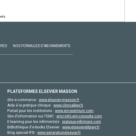
vés.
VRES
NOS FORMULES D'ABONNEMENTS
PLATEFORMES ELSEVIER MASSON
Site e-commerce :
www.elsevier-masson.fr
Aide à la pratique clinique :
www.clinicalkey.fr
Portail pour les institutions :
www.em-premium.com
Site d'information sur l'EMC :
emc-info.em-consulte.com
E-learning pour les infirmier(e)s :
pratique-infirmiere.com
Bibliothèque d'e-books Elsevier :
www.elsevierelibrary.fr
Blog special IFSI :
www.generationelsevier.fr