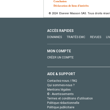
Conclusion
Déclaration de liens d'intérêts
© 2024 Elsevier Masson SAS. Tous droits réser
ACCÈS RAPIDES
DOMAINES
TRAITÉS EMC
REVUES
LI
MON COMPTE
CRÉER UN COMPTE
AIDE & SUPPORT
Contactez-nous / FAQ
Qui sommes-nous ?
Mentions légales
© - Avertissements
Termes et conditions d'utilisation
Politique rédactionnelle
Politique publicitaire