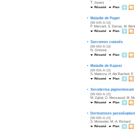
T. Jouary
Résumé
Plan
·
Maladie de Paget
[98-645-A-10]
P. Marcant, S. Darras, M. Bert
Résumé
Plan
·
Sarcomes cutanés
[98-650-A-10]
N. Ortonne
Résumé
Plan
·
Maladie de Kaposi
[98-655-A-10]
S. Maiezza, H. Abi Rached, E. 
Résumé
Plan
·
Xeroderma pigmentosum
[98-660-A-10]
M. Zghal, O. Messaoud, M. M
Résumé
Plan
·
Dermatoses paranéoplas
[98-665-A-10]
S. Monestier, M.-A. Richard
Résumé
Plan