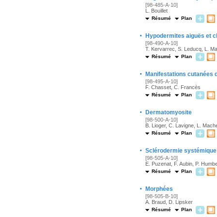
[98-485-A-10]
L. Bouillet
Résumé
Plan
·
Hypodermites aiguës et c
[98-490-A-10]
T. Kervarrec, S. Leducq, L. M
Résumé
Plan
·
Manifestations cutanées 
[98-495-A-10]
F. Chasset, C. Francès
Résumé
Plan
·
Dermatomyosite
[98-500-A-10]
B. Lioger, C. Lavigne, L. Mach
Résumé
Plan
·
Sclérodermie systémique
[98-505-A-10]
E. Puzenat, F. Aubin, P. Humbe
Résumé
Plan
·
Morphées
[98-505-B-10]
A. Braud, D. Lipsker
Résumé
Plan