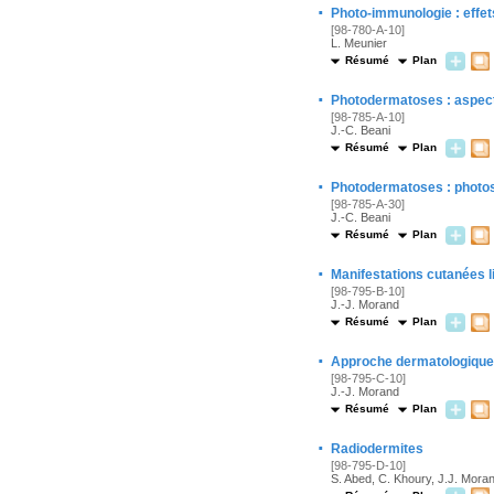
·
Photo-immunologie : effet
[98-780-A-10]
L. Meunier
Résumé
Plan
·
Photodermatoses : aspects
[98-785-A-10]
J.-C. Beani
Résumé
Plan
·
Photodermatoses : photos
[98-785-A-30]
J.-C. Beani
Résumé
Plan
·
Manifestations cutanées li
[98-795-B-10]
J.-J. Morand
Résumé
Plan
·
Approche dermatologique
[98-795-C-10]
J.-J. Morand
Résumé
Plan
·
Radiodermites
[98-795-D-10]
S. Abed, C. Khoury, J.J. Mora