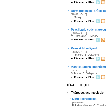
Résumé
Plan
·
Dermatoses de l'aréole e
[98-871-A-10]
L. Misery
Résumé
Plan
·
Psychiatrie et dermatolog
[98-874-A-10]
M. Chastaing, L. Misery
Résumé
Plan
·
Peau et tube digestif
[98-876-A-10]
F. Amatore, E. Delaporte
Résumé
Plan
·
Manifestations cutanéomu
[98-877-A-10]
S. Buche, E. Delaporte
Résumé
Plan
THÉRAPEUTIQUE
Thérapeutique médicale
·
Dermocorticoïdes
[98-900-A-10]
B. Lebrun-Vignes, O. Chosid