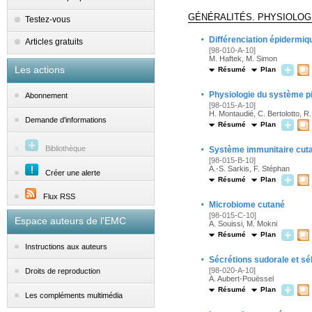
GÉNÉRALITÉS. PHYSIOLOG
Testez-vous
·
Différenciation épidermi
Articles gratuits
[98-010-A-10]
M. Haftek, M. Simon
Les actions
Résumé
Plan
·
Physiologie du système p
Abonnement
[98-015-A-10]
H. Montaudié, C. Bertolotto, R.
Demande d'informations
Résumé
Plan
·
Bibliothèque
Système immunitaire cut
[98-015-B-10]
A.-S. Sarkis, F. Stéphan
Créer une alerte
Résumé
Plan
Flux RSS
·
Microbiome cutané
[98-015-C-10]
Espace auteurs de l'EMC
A. Souissi, M. Mokni
Résumé
Plan
Instructions aux auteurs
·
Sécrétions sudorale et s
[98-020-A-10]
Droits de reproduction
A. Aubert-Pouëssel
Résumé
Plan
Les compléments multimédia