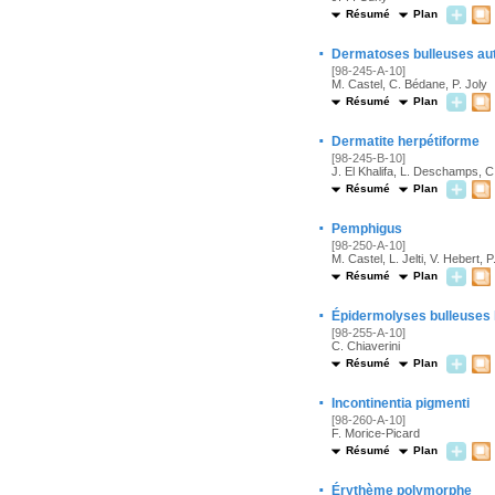
Résumé
Plan
·
Dermatoses bulleuses au
[98-245-A-10]
M. Castel, C. Bédane, P. Joly
Résumé
Plan
·
Dermatite herpétiforme
[98-245-B-10]
J. El Khalifa, L. Deschamps, 
Résumé
Plan
·
Pemphigus
[98-250-A-10]
M. Castel, L. Jelti, V. Hebert, P
Résumé
Plan
·
Épidermolyses bulleuses 
[98-255-A-10]
C. Chiaverini
Résumé
Plan
·
Incontinentia pigmenti
[98-260-A-10]
F. Morice-Picard
Résumé
Plan
·
Érythème polymorphe