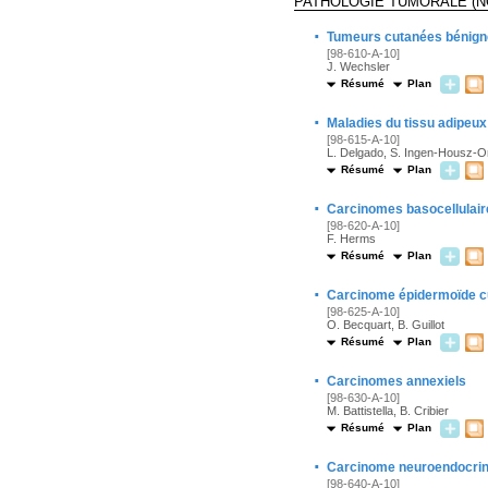
PATHOLOGIE TUMORALE (N
·
Tumeurs cutanées bénign
[98-610-A-10]
J. Wechsler
Résumé
Plan
·
Maladies du tissu adipeux
[98-615-A-10]
L. Delgado, S. Ingen-Housz-O
Résumé
Plan
·
Carcinomes basocellulair
[98-620-A-10]
F. Herms
Résumé
Plan
·
Carcinome épidermoïde c
[98-625-A-10]
O. Becquart, B. Guillot
Résumé
Plan
·
Carcinomes annexiels
[98-630-A-10]
M. Battistella, B. Cribier
Résumé
Plan
·
Carcinome neuroendocrine
[98-640-A-10]