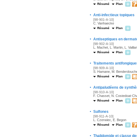
Résumé
Plan
·
Anti-infectieux topiques
[98-901-A-10]
C. Vanhaecke
Résumé
Plan
·
Antiseptiques en dermat
[98-902-A-10]
L. Machet, L. Martin, L. Vaillan
Résumé
Plan
·
Traitements antifongique
[98-909-A-10]
S. Hamane, M. Benderdouche
Résumé
Plan
·
Antipaludéens de synthè
[98-910-A-10]
F. Chasset, N. Costedoat-Ch
Résumé
Plan
·
Sulfones
[98-911-A-10]
L. Czerwiec, E. Begon
Résumé
Plan
·
Thalidomide et classe d