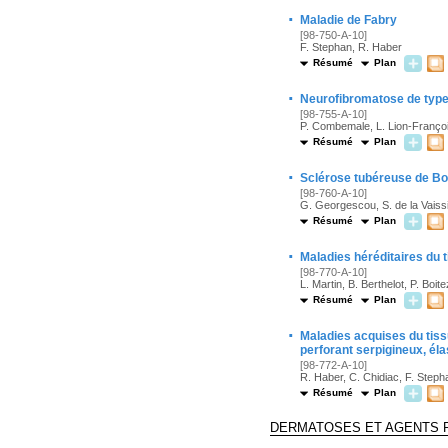
·
Maladie de Fabry
[98-750-A-10]
F. Stephan, R. Haber
Résumé
Plan
·
Neurofibromatose de type
[98-755-A-10]
P. Combemale, L. Lion-Françoi
Résumé
Plan
·
Sclérose tubéreuse de Bo
[98-760-A-10]
G. Georgescou, S. de la Vaissiè
Résumé
Plan
·
Maladies héréditaires du t
[98-770-A-10]
L. Martin, B. Berthelot, P. Boite
Résumé
Plan
·
Maladies acquises du tiss
perforant serpigineux, éla
[98-772-A-10]
R. Haber, C. Chidiac, F. Steph
Résumé
Plan
DERMATOSES ET AGENTS 