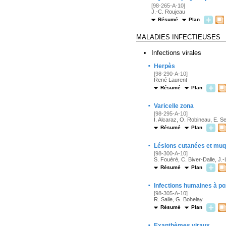
[98-265-A-10]
J.-C. Roujeau
Résumé
Plan
MALADIES INFECTIEUSES
Infections virales
·
Herpès
[98-290-A-10]
René Laurent
Résumé
Plan
·
Varicelle zona
[98-295-A-10]
I. Alcaraz, O. Robineau, E. Se
Résumé
Plan
·
Lésions cutanées et muq
[98-300-A-10]
S. Fouéré, C. Biver-Dalle, J.-
Résumé
Plan
·
Infections humaines à po
[98-305-A-10]
R. Salle, G. Bohelay
Résumé
Plan
·
Exanthèmes viraux