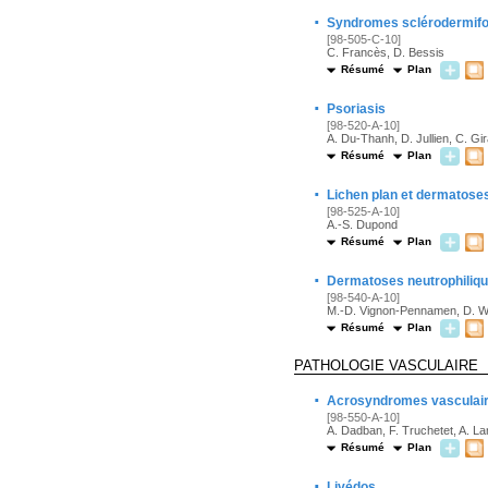
·
Syndromes sclérodermifo
[98-505-C-10]
C. Francès, D. Bessis
Résumé
Plan
·
Psoriasis
[98-520-A-10]
A. Du-Thanh, D. Jullien, C. Gi
Résumé
Plan
·
Lichen plan et dermatoses
[98-525-A-10]
A.-S. Dupond
Résumé
Plan
·
Dermatoses neutrophiliq
[98-540-A-10]
M.-D. Vignon-Pennamen, D. W
Résumé
Plan
PATHOLOGIE VASCULAIRE
·
Acrosyndromes vasculai
[98-550-A-10]
A. Dadban, F. Truchetet, A. L
Résumé
Plan
·
Livédos