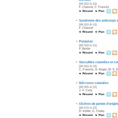
[98-552-A-10]
F. Chasset, C. Francès
Résumé
Plan
·
Syndrome des anticorps a
[98-552-B-10]
F. Chasset
Résumé
Plan
·
Purpuras
[98-560-A-10]
P. Berbis
Résumé
Plan
·
Vasculites cutanées et c
[98-562-A-10]
C. Francès, N. Kluger, M.-S. 
Résumé
Plan
·
Nécroses cutanées
[98-565-A-10]
J.-F. Cuny
Résumé
Plan
·
Ulcères de jambe d'origi
[98-570-A-10]
D. Kottler, G. Chaby
Résumé
Plan