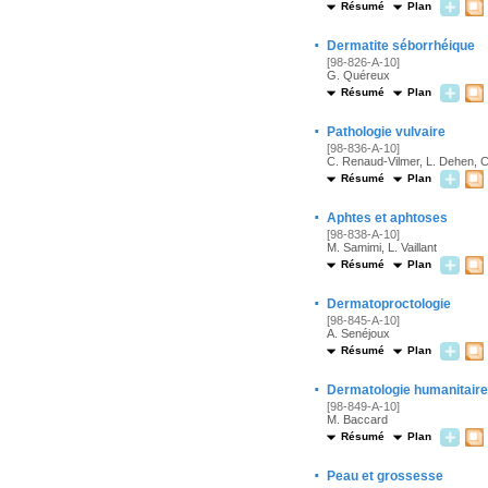
Résumé
Plan
·
Dermatite séborrhéique
[98-826-A-10]
G. Quéreux
Résumé
Plan
·
Pathologie vulvaire
[98-836-A-10]
C. Renaud-Vilmer, L. Dehen, C.
Résumé
Plan
·
Aphtes et aphtoses
[98-838-A-10]
M. Samimi, L. Vaillant
Résumé
Plan
·
Dermatoproctologie
[98-845-A-10]
A. Senéjoux
Résumé
Plan
·
Dermatologie humanitaire
[98-849-A-10]
M. Baccard
Résumé
Plan
·
Peau et grossesse