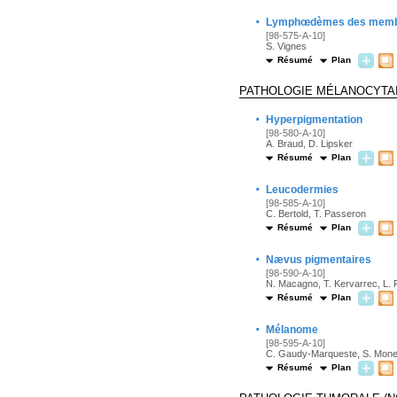
·
Lymphœdèmes des mem
[98-575-A-10]
S. Vignes
Résumé
Plan
PATHOLOGIE MÉLANOCYTAI
·
Hyperpigmentation
[98-580-A-10]
A. Braud, D. Lipsker
Résumé
Plan
·
Leucodermies
[98-585-A-10]
C. Bertold, T. Passeron
Résumé
Plan
·
Nævus pigmentaires
[98-590-A-10]
N. Macagno, T. Kervarrec, L. 
Résumé
Plan
·
Mélanome
[98-595-A-10]
C. Gaudy-Marqueste, S. Mones
Résumé
Plan