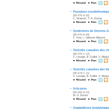
Résumé
Plan
·
Pustulose exanthématique
[98-478-A-30]
C. Skayem, T.-A. Duong
Résumé
Plan
·
Syndromes de Stevens-Jo
[98-478-A-40]
C. Hua, L. Valeyrie-Allanore
Résumé
Plan
·
Toxicités cutanées des ch
[98-478-C-10]
C. Lesage, B. Guillot, V. Sibau
Résumé
Plan
·
Toxicités cutanées des t
[98-478-C-11]
C. Lesage, B. Guillot, V. Sibau
Résumé
Plan
·
Urticaires
[98-480-A-10]
M.-S. Doutre
Résumé
Plan
·
Angiœdèmes bradykiniques