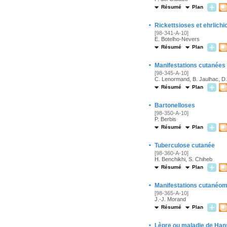
Résumé
Plan
·
Rickettsioses et ehrlich
[98-341-A-10]
E. Botelho-Nevers
Résumé
Plan
·
Manifestations cutanées 
[98-345-A-10]
C. Lenormand, B. Jaulhac, D.
Résumé
Plan
·
Bartonelloses
[98-350-A-10]
P. Berbis
Résumé
Plan
·
Tuberculose cutanée
[98-360-A-10]
H. Benchikhi, S. Chiheb
Résumé
Plan
·
Manifestations cutanéo
[98-365-A-10]
J.-J. Morand
Résumé
Plan
·
Lèpre ou maladie de Ha