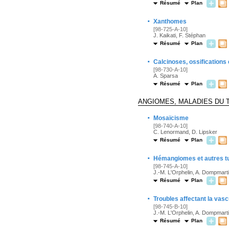
Résumé
Plan
·
Xanthomes
[98-725-A-10]
J. Kaikati, F. Stéphan
Résumé
Plan
·
Calcinoses, ossifications
[98-730-A-10]
A. Sparsa
Résumé
Plan
ANGIOMES, MALADIES DU 
·
Mosaïcisme
[98-740-A-10]
C. Lenormand, D. Lipsker
Résumé
Plan
·
Hémangiomes et autres t
[98-745-A-10]
J.-M. L'Orphelin, A. Dompmart
Résumé
Plan
·
Troubles affectant la vas
[98-745-B-10]
J.-M. L'Orphelin, A. Dompmart
Résumé
Plan