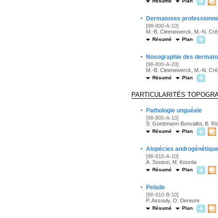
Résumé
Plan
·
Dermatoses professionnell
[98-800-A-10]
M.-B. Cleenewerck, M.-N. Crép
Résumé
Plan
·
Nosographie des dermato
[98-800-A-20]
M.-B. Cleenewerck, M.-N. Crép
Résumé
Plan
PARTICULARITÉS TOPOGR
·
Pathologie unguéale
[98-805-A-10]
S. Goettmann-Bonvallot, B. Ric
Résumé
Plan
·
Alopécies androgénétiqu
[98-810-A-10]
A. Souissi, M. Kourda
Résumé
Plan
·
Pelade
[98-810-B-10]
P. Assouly, O. Dereure
Résumé
Plan