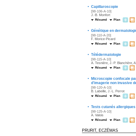
·
Capillaroscopie
[98-106-A-10]
J.-B. Monfort
Résumé
Plan
·
Génétique en dermatologi
[98-110-A-20]
F. Morice-Picard
Résumé
Plan
·
Télédermatologie
[98-115-A-10]
A. Tesnière, J.-P. Blanchère, 
Résumé
Plan
·
Microscopie confocale pa
d'imagerie non invasive 
[98-120-A-10]
B. Labeille, J.-L. Perrot
Résumé
Plan
·
Tests cutanés allergiques
[98-125-A-10]
A. Valois
Résumé
Plan
PRURIT, ECZÉMAS