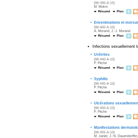
[98-395-A-15]
M. Mokni
Résumé
Plan
·
Envenimations et morsu
[98-400-A-10]
A. Morand, J.-J. Morand
Résumé
Plan
Infections sexuellement 
·
Urétrites
[98-440-A-10]
P. Pitche
Résumé
Plan
·
Syphilis
[98-445-A-10]
P. Pitche
Résumé
Plan
·
Ulcérations sexuellemen
[98-450-A-10]
P. Pitche
Résumé
Plan
·
Manifestations dermatolo
[98-455-A-10]
M. Janier, J.-N. Dauendorffe