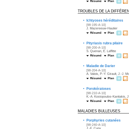
Résumé
Plan
TROUBLES DE LA DIFFÉRE
·
Ichtyoses héréditaires
[98-195-A-10]
J. Mazereeuw-Hautier
Résumé
Plan
·
Pityriasis rubra pilaire
[98-200-A-10]
S. Quenan, E. Laffitte
Résumé
Plan
·
Maladie de Darier
[98-204-A-10]
A. Valois, P.-Y. Girault, J.-J. 
Résumé
Plan
·
Porokératoses
[98-210-A-10]
K.-A. Kostopoulos-Kanitakis, J
Résumé
Plan
MALADIES BULLEUSES
·
Porphyries cutanées
[98-240-A-10]
J.-F. Cuny