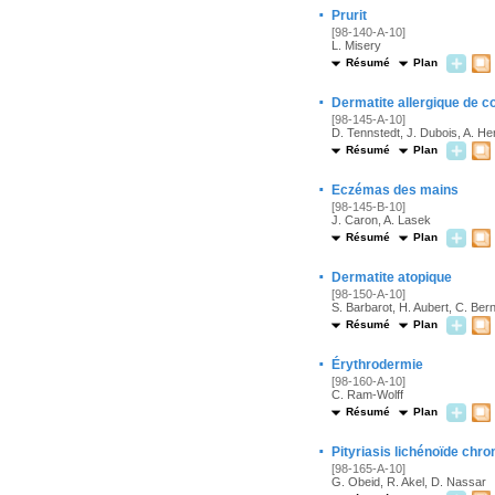
·
Prurit
[98-140-A-10]
L. Misery
Résumé
Plan
·
Dermatite allergique de c
[98-145-A-10]
D. Tennstedt, J. Dubois, A. H
Résumé
Plan
·
Eczémas des mains
[98-145-B-10]
J. Caron, A. Lasek
Résumé
Plan
·
Dermatite atopique
[98-150-A-10]
S. Barbarot, H. Aubert, C. Berni
Résumé
Plan
·
Érythrodermie
[98-160-A-10]
C. Ram-Wolff
Résumé
Plan
·
Pityriasis lichénoïde chro
[98-165-A-10]
G. Obeid, R. Akel, D. Nassar