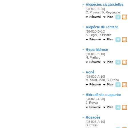
·
Alopécies cicatricielles
[98-810-B-20]
C. Pruvost, P. Reygagne
Résumé
Plan
·
Alopécie de l'enfant
[98-810-D-10]
K. Legal, P. Plantin
Résumé
Plan
·
Hyperhidrose
[98-815-B-10]
H. Maillard
Résumé
Plan
·
Acné
[98-820-A-10]
M. Saint-Jean, B. Dreno
Résumé
Plan
·
Hidradénite suppurée
[98-820-A-20]
J. Revuz
Résumé
Plan
·
Rosacée
[98-825-A-10]
B. Cribier