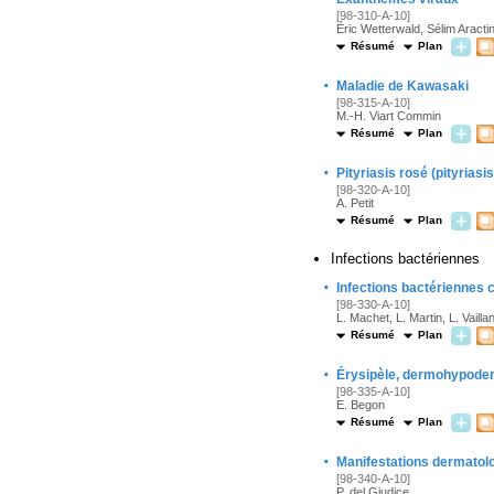
[98-310-A-10]
Éric Wetterwald, Sélim Aractin
Résumé
Plan
·
Maladie de Kawasaki
[98-315-A-10]
M.-H. Viart Commin
Résumé
Plan
·
Pityriasis rosé (pityriasi
[98-320-A-10]
A. Petit
Résumé
Plan
Infections bactériennes
·
Infections bactériennes cu
[98-330-A-10]
L. Machet, L. Martin, L. Vaillan
Résumé
Plan
·
Érysipèle, dermohypoder
[98-335-A-10]
E. Begon
Résumé
Plan
·
Manifestations dermatol
[98-340-A-10]
P. del Giudice