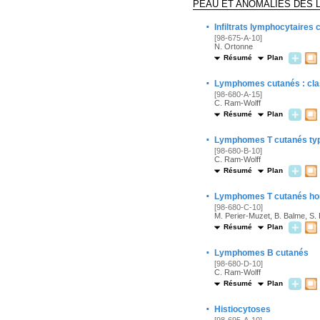
PEAU ET ANOMALIES DES 
·
Infiltrats lymphocytaires
[98-675-A-10]
N. Ortonne
Résumé
Plan
·
Lymphomes cutanés : clas
[98-680-A-15]
C. Ram-Wolff
Résumé
Plan
·
Lymphomes T cutanés typ
[98-680-B-10]
C. Ram-Wolff
Résumé
Plan
·
Lymphomes T cutanés hor
[98-680-C-10]
M. Perier-Muzet, B. Balme, S. 
Résumé
Plan
·
Lymphomes B cutanés
[98-680-D-10]
C. Ram-Wolff
Résumé
Plan
·
Histiocytoses