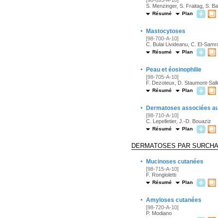
[98-695-A-10]
S. Menzinger, S. Fraitag, S. Ba
Résumé
Plan
·
Mastocytoses
[98-700-A-10]
C. Bulai Livideanu, C. El-Sam
Résumé
Plan
·
Peau et éosinophilie
[98-705-A-10]
F. Dezoteux, D. Staumont-Sall
Résumé
Plan
·
Dermatoses associées au
[98-710-A-10]
C. Lepelletier, J.-D. Bouaziz
Résumé
Plan
DERMATOSES PAR SURCH
·
Mucinoses cutanées
[98-715-A-10]
F. Rongioletti
Résumé
Plan
·
Amyloses cutanées
[98-720-A-10]
P. Modiano