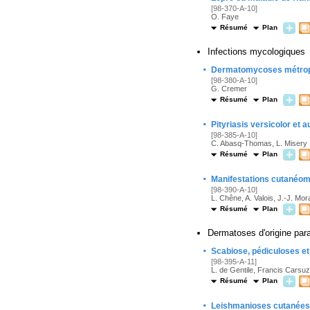
[98-370-A-10]
O. Faye
Résumé
Plan
Infections mycologiques
·
Dermatomycoses métropoli
[98-380-A-10]
G. Cremer
Résumé
Plan
·
Pityriasis versicolor et 
[98-385-A-10]
C. Abasq-Thomas, L. Misery
Résumé
Plan
·
Manifestations cutanéom
[98-390-A-10]
L. Chêne, A. Valois, J.-J. Mo
Résumé
Plan
Dermatoses d'origine para
·
Scabiose, pédiculoses et
[98-395-A-11]
L. de Gentile, Francis Carsu
Résumé
Plan
·
Leishmanioses cutanées