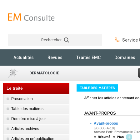
Rechercher
Service C
Rechercher
Actualités
Revues
Traités EMC
Domaines
DERMATOLOGIE
Le traité
TABLE DES MATIÈRES
Afficher les articles contenant c
Présentation
Table des matières
AVANT-PROPOS
Dernière mise à jour
·
Avant-propos
[98-000-A-10]
Articles archivés
Antoine Petit, Emmanuelle Gira
Résumé
Plan
Articles en prépublication