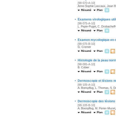
[98-070-A-10]
Anne-Sophie Lascaux, Jean 
Résumé
Plan
·
Examens virologiques uti
[98-075-A-10]
L. Pepin-Puget, C. Drobacheff-
Résumé
Plan
·
Examen mycologique en d
[98-075-B-10]
G. Cremer
Résumé
Plan
·
Histologie de la peau nor
[98-085-A-10]
B. Cribier
Résumé
Plan
·
Dermoscopie et lésions m
[98-105-A-10]
A. Boespflug, L. Thomas, S. Da
Résumé
Plan
·
Dermoscopie des lésions 
[98-105-B-10]
A. Boespflug, M. Perier-Muzet, 
Résumé
Plan