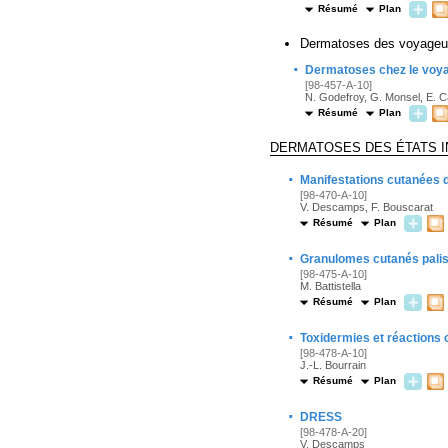
Résumé
Plan
Dermatoses des voyageu
·
Dermatoses chez le voy
[98-457-A-10]
N. Godefroy, G. Monsel, E.
Résumé
Plan
DERMATOSES DES ÉTATS 
·
Manifestations cutanées 
[98-470-A-10]
V. Descamps, F. Bouscarat
Résumé
Plan
·
Granulomes cutanés pali
[98-475-A-10]
M. Battistella
Résumé
Plan
·
Toxidermies et réactions
[98-478-A-10]
J.-L. Bourrain
Résumé
Plan
·
DRESS
[98-478-A-20]
V. Descamps