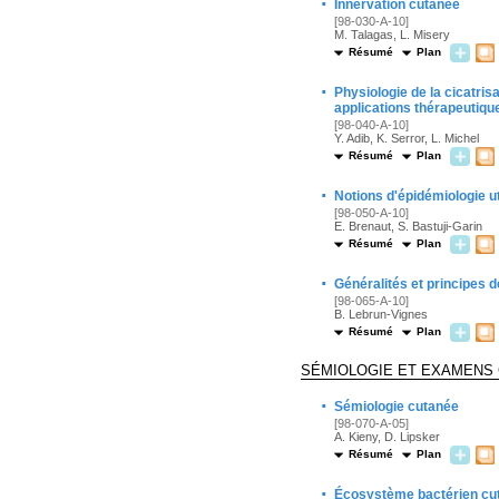
·
Innervation cutanée
[98-030-A-10]
M. Talagas, L. Misery
Résumé
Plan
·
Physiologie de la cicatris
applications thérapeutiqu
[98-040-A-10]
Y. Adib, K. Serror, L. Michel
Résumé
Plan
·
Notions d'épidémiologie u
[98-050-A-10]
E. Brenaut, S. Bastuji-Garin
Résumé
Plan
·
Généralités et principes 
[98-065-A-10]
B. Lebrun-Vignes
Résumé
Plan
SÉMIOLOGIE ET EXAMENS
·
Sémiologie cutanée
[98-070-A-05]
A. Kieny, D. Lipsker
Résumé
Plan
·
Écosystème bactérien cut