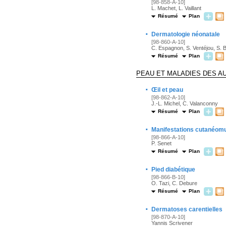
[98-858-A-10]
L. Machet, L. Vaillant
Résumé
Plan
·
Dermatologie néonatale
[98-860-A-10]
C. Espagnon, S. Ventéjou, S. B
Résumé
Plan
PEAU ET MALADIES DES 
·
Œil et peau
[98-862-A-10]
J.-L. Michel, C. Valanconny
Résumé
Plan
·
Manifestations cutanéom
[98-866-A-10]
P. Senet
Résumé
Plan
·
Pied diabétique
[98-866-B-10]
O. Tazi, C. Debure
Résumé
Plan
·
Dermatoses carentielles
[98-870-A-10]
Yannis Scrivener